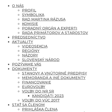
O NÁS
PROFIL
SYMBOLIKA
RAD MARTINA RÁZUSA
KOMISIE
PORADNÝ ORGÁN A EXPERTI
RADA PRIMÁTOROV A STAROSTOV
PREDSEDNÍCTVO
AKTUALITY
VIDEOSEKCIA
REGIÓNY
NÁZORY
SLOVENSKÝ NÁROD
POZÝVAME VÁS
DOKUMENTY
STANOVY A VNÚTORNÉ PREDPISY
MEMORANDÁ A INÉ DOKUMENTY
FINANCOVANIE
EUROVOĽBY
VOĽBY DO NR SR
KANDIDÁTI 2023
VOĽBY DO VÚC 2017
STAŤ SA ČLENOM
PRIHLÁŠKA ČLENA