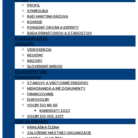
PROFIL
SYMBOLIKA
RAD MARTINA RÁZUSA
KOMISIE
PORADNÝ ORGÁN A EXPERTI
RADA PRIMÁTOROV A STAROSTOV
Predsedníctvo
Aktuality
VIDEOSEKCIA
REGIÓNY
NÁZORY
SLOVENSKÝ NÁROD
Pozývame Vás
Dokumenty
STANOVY A VNÚTORNÉ PREDPISY
MEMORANDÁ A INÉ DOKUMENTY
FINANCOVANIE
EUROVOĽBY
VOĽBY DO NR SR
KANDIDÁTI 2023
VOĽBY DO VÚC 2017
Stať sa členom
PRIHLÁŠKA ČLENA
ZALOŽENIE MIESTNEJ ORGANIZÁCIE