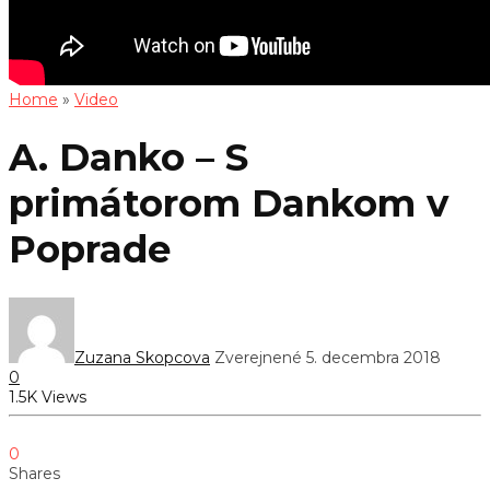
Home
»
Video
A. Danko – S
primátorom Dankom v
Poprade
Zuzana Skopcova
Zverejnené 5. decembra 2018
0
1.5K Views
0
Shares