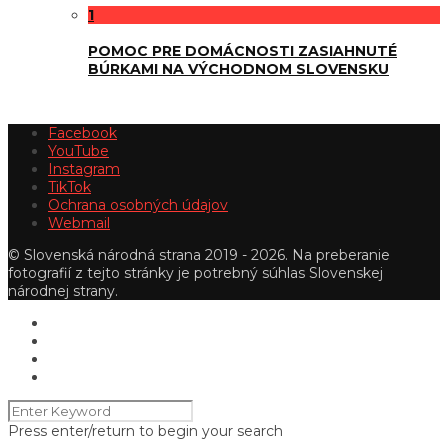
1
POMOC PRE DOMÁCNOSTI ZASIAHNUTÉ
BÚRKAMI NA VÝCHODNOM SLOVENSKU
Facebook
YouTube
Instagram
TikTok
Ochrana osobných údajov
Webmail
© Slovenská národná strana 2019 - 2026. Na preberanie
fotografií z tejto stránky je potrebný súhlas Slovenskej
národnej strany.
Press enter/return to begin your search