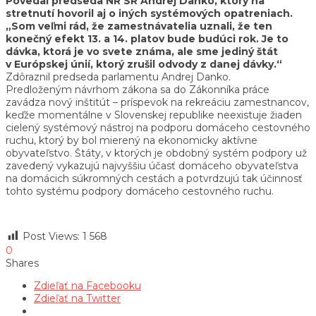
Povedal predseda NR SR Andrej Danko, ktorý na
stretnutí hovoril aj o iných systémových opatreniach.
„Som veľmi rád, že zamestnávatelia uznali, že ten
konečný efekt 13. a 14. platov bude budúci rok. Je to
dávka, ktorá je vo svete známa, ale sme jediný štát
v Európskej únií, ktorý zrušil odvody z danej dávky.“
Zdôraznil predseda parlamentu Andrej Danko.
Predloženým návrhom zákona sa do Zákonníka práce
zavádza nový inštitút – príspevok na rekreáciu zamestnancov,
keďže momentálne v Slovenskej republike neexistuje žiaden
cielený systémový nástroj na podporu domáceho cestovného
ruchu, ktorý by bol mierený na ekonomicky aktívne
obyvateľstvo. Štáty, v ktorých je obdobný systém podpory už
zavedený vykazujú najvyššiu účasť domáceho obyvateľstva
na domácich súkromných cestách a potvrdzujú tak účinnosť
tohto systému podpory domáceho cestovného ruchu.
Post Views:
1 568
0
Shares
Zdieľať na Facebooku
Zdieľať na Twitter