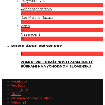
Pozývame Vás
143
Pôdohospodárstvo
2
Rad Martina Rázusa
7
Video
1533
Nezaradené
16
POPULÁRNE PRÍSPEVKY
1
POMOC PRE DOMÁCNOSTI ZASIAHNUTÉ
BÚRKAMI NA VÝCHODNOM SLOVENSKU
Facebook
YouTube
Instagram
TikTok
Ochrana osobných údajov
Webmail