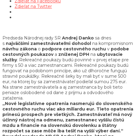
Zdieľať na Facebooku
Zdieľať na Twitter
Predseda Národnej rady SR
Andrej Danko
sa dnes
s
najväčšími
zamestnávateľmi
dohodol
na kompromisnom
návrhu
zákona
o
podpore
cestovného
ruchu
v
podobe
cestovných
poukazov
a
zníženej
DPH
na
ubytovacie
služby
. Rekreačné poukazy budú povinné v prvej etape pre
firmy s 50 a viac zamestnancami. Rekreačné poukazy budú
fungovať na podobnom princípe, ako už dlhoročne fungujú
stravné poukážky. Rekreačné šeky by mali byť v sume 500
eur, na ktorej by sa zamestnávateľ podieľal sumou 275 eur.
Na strane zamestnávateľa a aj zamestnanca by boli tieto
peniaze oslobodené od dane z príjmu a odvodového
zaťaženia.
„Nové legislatívne opatrenia nasmerujú do slovenského
cestovného ruchu viac ako miliardu eur. Tieto opatrenia
prinesú prospech pre všetkých. Zamestnávateľ má nový
účinný nástroj na odmenu, zamestnanec vyššiu čistú
mzdu a financie na slovenskú dovolenku a štátny
rozpočet sa zase môže iba tešiť na vyšší výber daní.“