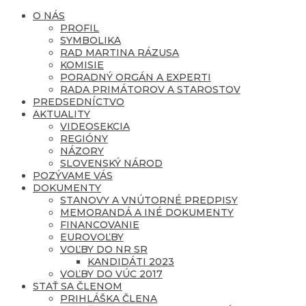
O NÁS
PROFIL
SYMBOLIKA
RAD MARTINA RÁZUSA
KOMISIE
PORADNÝ ORGÁN A EXPERTI
RADA PRIMÁTOROV A STAROSTOV
PREDSEDNÍCTVO
AKTUALITY
VIDEOSEKCIA
REGIÓNY
NÁZORY
SLOVENSKÝ NÁROD
POZÝVAME VÁS
DOKUMENTY
STANOVY A VNÚTORNÉ PREDPISY
MEMORANDÁ A INÉ DOKUMENTY
FINANCOVANIE
EUROVOĽBY
VOĽBY DO NR SR
KANDIDÁTI 2023
VOĽBY DO VÚC 2017
STAŤ SA ČLENOM
PRIHLÁŠKA ČLENA