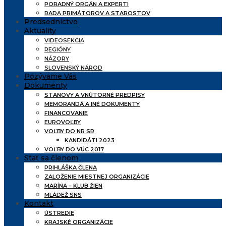
PORADNÝ ORGÁN A EXPERTI
RADA PRIMÁTOROV A STAROSTOV
Predsedníctvo
Aktuality
VIDEOSEKCIA
REGIÓNY
NÁZORY
SLOVENSKÝ NÁROD
Pozývame Vás
Dokumenty
STANOVY A VNÚTORNÉ PREDPISY
MEMORANDÁ A INÉ DOKUMENTY
FINANCOVANIE
EUROVOĽBY
VOĽBY DO NR SR
KANDIDÁTI 2023
VOĽBY DO VÚC 2017
Stať sa členom
PRIHLÁŠKA ČLENA
ZALOŽENIE MIESTNEJ ORGANIZÁCIE
MARÍNA – KLUB ŽIEN
MLÁDEŽ SNS
Kontakt
ÚSTREDIE
KRAJSKÉ ORGANIZÁCIE