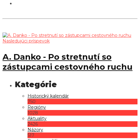
Nasledujúci príspevok
A. Danko - Po stretnutí so
zástupcami cestovného ruchu
Historický kalendár
750
Regióny
1028
Aktuality
2426
Názory
517