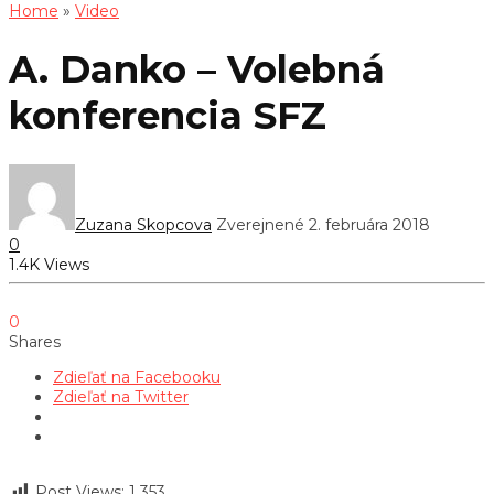
Home
»
Video
A. Danko – Volebná
konferencia SFZ
Zuzana Skopcova
Zverejnené 2. februára 2018
0
1.4K Views
0
Shares
Zdieľať na Facebooku
Zdieľať na Twitter
Post Views:
1 353