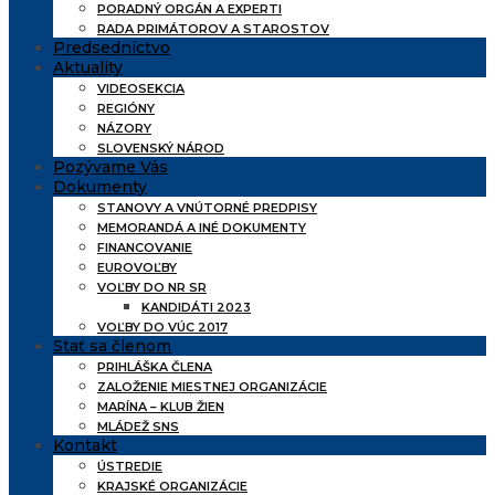
PORADNÝ ORGÁN A EXPERTI
RADA PRIMÁTOROV A STAROSTOV
Predsedníctvo
Aktuality
VIDEOSEKCIA
REGIÓNY
NÁZORY
SLOVENSKÝ NÁROD
Pozývame Vás
Dokumenty
STANOVY A VNÚTORNÉ PREDPISY
MEMORANDÁ A INÉ DOKUMENTY
FINANCOVANIE
EUROVOĽBY
VOĽBY DO NR SR
KANDIDÁTI 2023
VOĽBY DO VÚC 2017
Stať sa členom
PRIHLÁŠKA ČLENA
ZALOŽENIE MIESTNEJ ORGANIZÁCIE
MARÍNA – KLUB ŽIEN
MLÁDEŽ SNS
Kontakt
ÚSTREDIE
KRAJSKÉ ORGANIZÁCIE