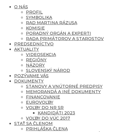
O NÁS
PROFIL
SYMBOLIKA
RAD MARTINA RÁZUSA
KOMISIE
PORADNÝ ORGÁN A EXPERTI
RADA PRIMÁTOROV A STAROSTOV
PREDSEDNÍCTVO
AKTUALITY
VIDEOSEKCIA
REGIÓNY
NÁZORY
SLOVENSKÝ NÁROD
POZÝVAME VÁS
DOKUMENTY
STANOVY A VNÚTORNÉ PREDPISY
MEMORANDÁ A INÉ DOKUMENTY
FINANCOVANIE
EUROVOĽBY
VOĽBY DO NR SR
KANDIDÁTI 2023
VOĽBY DO VÚC 2017
STAŤ SA ČLENOM
PRIHLÁŠKA ČLENA