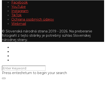
Facebook
YouTube
Instagram
TikTok
Ochrana osobných údajov
Webmail
© Slovenská národná strana 2019 - 2026. Na preberanie
fotografií z tejto stránky je potrebný súhlas Slovenskej
národnej strany.
Press enter/return to begin your search