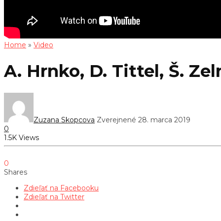
Home
»
Video
A. Hrnko, D. Tittel, Š. Z
Zuzana Skopcova
Zverejnené 28. marca 2019
0
1.5K Views
0
Shares
Zdieľať na Facebooku
Zdieľať na Twitter