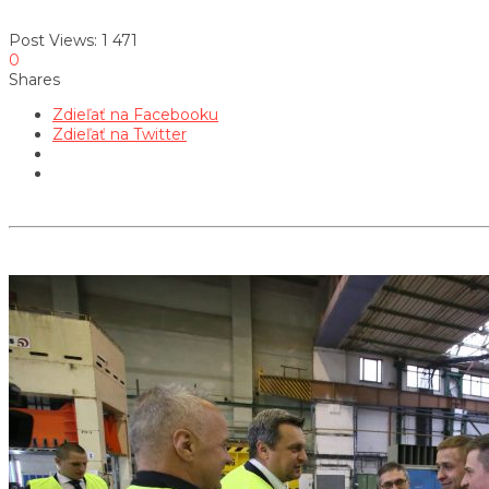
Post Views:
1 471
0
Shares
Zdieľať na Facebooku
Zdieľať na Twitter