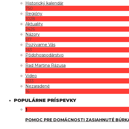
Historický kalendár
750
Regióny
1028
Aktuality
2426
Názory
517
Pozývame Vás
143
Pôdohospodárstvo
2
Rad Martina Rázusa
7
Video
1533
Nezaradené
16
POPULÁRNE PRÍSPEVKY
1
POMOC PRE DOMÁCNOSTI ZASIAHNUTÉ BÚRK