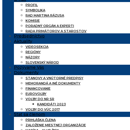
PROFIL
SYMBOLIKA
RAD MARTINA RÁZUSA
KOMISIE
PORADNÝ ORGÁN A EXPERTI
RADA PRIMÁTOROV A STAROSTOV
Predsedníctvo
Aktuality
VIDEOSEKCIA
REGIÓNY
NÁZORY
SLOVENSKÝ NÁROD
Pozývame Vás
Dokumenty
STANOVY A VNÚTORNÉ PREDPISY
MEMORANDÁ A INÉ DOKUMENTY
FINANCOVANIE
EUROVOĽBY
VOĽBY DO NR SR
KANDIDÁTI 2023
VOĽBY DO VÚC 2017
Stať sa členom
PRIHLÁŠKA ČLENA
ZALOŽENIE MIESTNEJ ORGANIZÁCIE