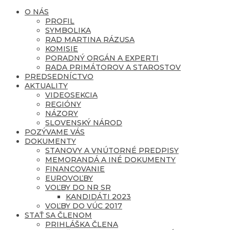
O NÁS
PROFIL
SYMBOLIKA
RAD MARTINA RÁZUSA
KOMISIE
PORADNÝ ORGÁN A EXPERTI
RADA PRIMÁTOROV A STAROSTOV
PREDSEDNÍCTVO
AKTUALITY
VIDEOSEKCIA
REGIÓNY
NÁZORY
SLOVENSKÝ NÁROD
POZÝVAME VÁS
DOKUMENTY
STANOVY A VNÚTORNÉ PREDPISY
MEMORANDÁ A INÉ DOKUMENTY
FINANCOVANIE
EUROVOĽBY
VOĽBY DO NR SR
KANDIDÁTI 2023
VOĽBY DO VÚC 2017
STAŤ SA ČLENOM
PRIHLÁŠKA ČLENA