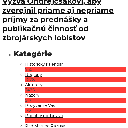
Výzva Ondrejcsákovi, aby
zverejnil priame aj nepriame
príjmy za prednášky a
publikačnú činnosť od
zbrojárskych lobistov
Historický kalendár
750
Regióny
1028
Aktuality
2426
Názory
517
Pozývame Vás
143
Pôdohospodárstvo
2
Rad Martina Rázusa