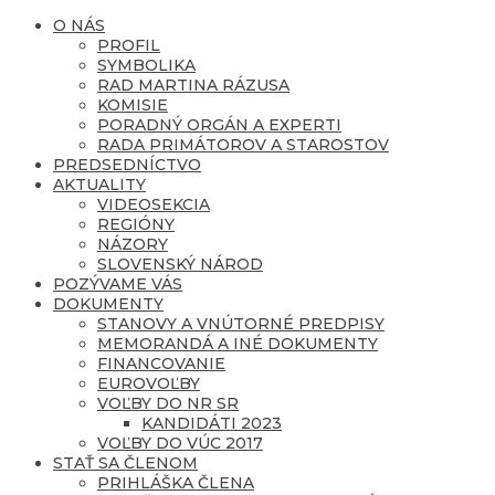
O NÁS
PROFIL
SYMBOLIKA
RAD MARTINA RÁZUSA
KOMISIE
PORADNÝ ORGÁN A EXPERTI
RADA PRIMÁTOROV A STAROSTOV
PREDSEDNÍCTVO
AKTUALITY
VIDEOSEKCIA
REGIÓNY
NÁZORY
SLOVENSKÝ NÁROD
POZÝVAME VÁS
DOKUMENTY
STANOVY A VNÚTORNÉ PREDPISY
MEMORANDÁ A INÉ DOKUMENTY
FINANCOVANIE
EUROVOĽBY
VOĽBY DO NR SR
KANDIDÁTI 2023
VOĽBY DO VÚC 2017
STAŤ SA ČLENOM
PRIHLÁŠKA ČLENA