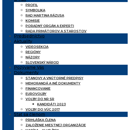
PROFIL
SYMBOLIKA
RAD MARTINA RÁZUSA
KOMISIE
PORADNÝ ORGÁN A EXPERTI
RADA PRIMÁTOROV A STAROSTOV
Predsedníctvo
Aktuality
VIDEOSEKCIA
REGIÓNY
NÁZORY
SLOVENSKÝ NÁROD
Pozývame Vás
Dokumenty
STANOVY A VNÚTORNÉ PREDPISY
MEMORANDÁ A INÉ DOKUMENTY
FINANCOVANIE
EUROVOĽBY
VOĽBY DO NR SR
KANDIDÁTI 2023
VOĽBY DO VÚC 2017
Stať sa členom
PRIHLÁŠKA ČLENA
ZALOŽENIE MIESTNEJ ORGANIZÁCIE