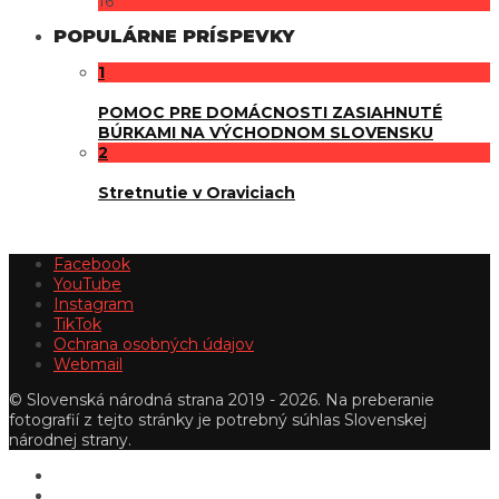
16
POPULÁRNE PRÍSPEVKY
1
POMOC PRE DOMÁCNOSTI ZASIAHNUTÉ
BÚRKAMI NA VÝCHODNOM SLOVENSKU
2
Stretnutie v Oraviciach
Facebook
YouTube
Instagram
TikTok
Ochrana osobných údajov
Webmail
© Slovenská národná strana 2019 - 2026. Na preberanie
fotografií z tejto stránky je potrebný súhlas Slovenskej
národnej strany.