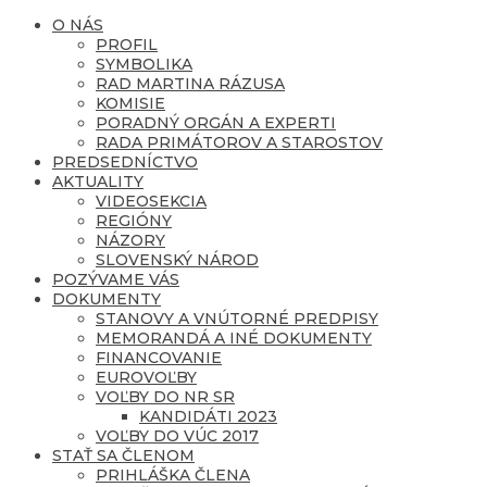
O NÁS
PROFIL
SYMBOLIKA
RAD MARTINA RÁZUSA
KOMISIE
PORADNÝ ORGÁN A EXPERTI
RADA PRIMÁTOROV A STAROSTOV
PREDSEDNÍCTVO
AKTUALITY
VIDEOSEKCIA
REGIÓNY
NÁZORY
SLOVENSKÝ NÁROD
POZÝVAME VÁS
DOKUMENTY
STANOVY A VNÚTORNÉ PREDPISY
MEMORANDÁ A INÉ DOKUMENTY
FINANCOVANIE
EUROVOĽBY
VOĽBY DO NR SR
KANDIDÁTI 2023
VOĽBY DO VÚC 2017
STAŤ SA ČLENOM
PRIHLÁŠKA ČLENA