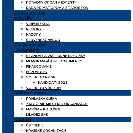
PORADNÝ ORGÁN A EXPERTI
RADA PRIMÁTOROV A STAROSTOV
Predsedníctvo
Aktuality
VIDEOSEKCIA
REGIÓNY
NÁZORY
SLOVENSKÝ NÁROD
Pozývame Vás
Dokumenty
STANOVY A VNÚTORNÉ PREDPISY
MEMORANDÁ A INÉ DOKUMENTY
FINANCOVANIE
EUROVOĽBY
VOĽBY DO NR SR
KANDIDÁTI 2023
VOĽBY DO VÚC 2017
Stať sa členom
PRIHLÁŠKA ČLENA
ZALOŽENIE MIESTNEJ ORGANIZÁCIE
MARÍNA – KLUB ŽIEN
MLÁDEŽ SNS
Kontakt
ÚSTREDIE
KRAJSKÉ ORGANIZÁCIE