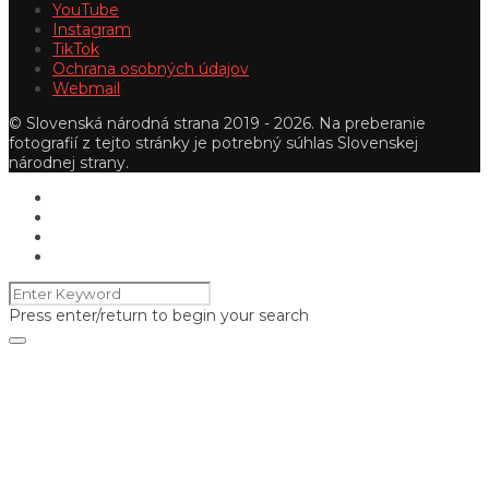
YouTube
Instagram
TikTok
Ochrana osobných údajov
Webmail
© Slovenská národná strana 2019 - 2026. Na preberanie
fotografií z tejto stránky je potrebný súhlas Slovenskej
národnej strany.
Press enter/return to begin your search