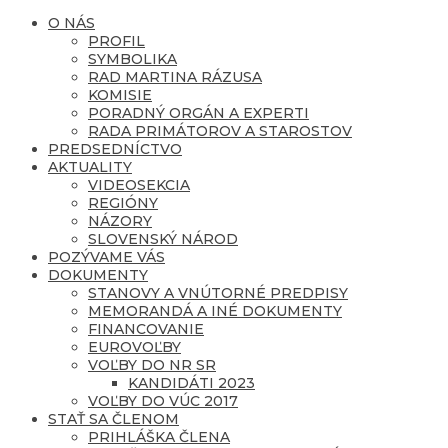
O NÁS
PROFIL
SYMBOLIKA
RAD MARTINA RÁZUSA
KOMISIE
PORADNÝ ORGÁN A EXPERTI
RADA PRIMÁTOROV A STAROSTOV
PREDSEDNÍCTVO
AKTUALITY
VIDEOSEKCIA
REGIÓNY
NÁZORY
SLOVENSKÝ NÁROD
POZÝVAME VÁS
DOKUMENTY
STANOVY A VNÚTORNÉ PREDPISY
MEMORANDÁ A INÉ DOKUMENTY
FINANCOVANIE
EUROVOĽBY
VOĽBY DO NR SR
KANDIDÁTI 2023
VOĽBY DO VÚC 2017
STAŤ SA ČLENOM
PRIHLÁŠKA ČLENA