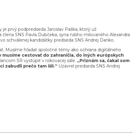
 je prvý podpredseda Jaroslav Paška, ktorý už
o za člena SNS Pavla Dubčeka, syna nášho milovaného Alexandra
vo schválenej kandidátky predseda SNS Andrej Danko.
ť. Musíme hľadať spoločné témy ako ochrana digitálneho
v musíme cestovať do zahraničia, do iných európskych
ancom SR vystúpiť v rokovacej sále.
„Priznám sa, čakal som
i zabudli prečo tam išli.“
Uzavrel predseda SNS Andrej