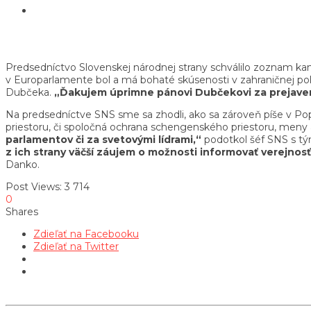
Predsedníctvo Slovenskej národnej strany schválilo zoznam ka
v Europarlamente bol a má bohaté skúsenosti v zahraničnej pol
Dubčeka.
„Ďakujem úprimne pánovi Dubčekovi za prejaven
Na predsedníctve SNS sme sa zhodli, ako sa zároveň píše v P
priestoru, či spoločná ochrana schengenského priestoru, meny 
parlamentov či za svetovými lídrami,“
podotkol šéf SNS s tý
z ich strany väčší záujem o možnosti informovať verejnosť 
Danko.
Post Views:
3 714
0
Shares
Zdieľať na Facebooku
Zdieľať na Twitter