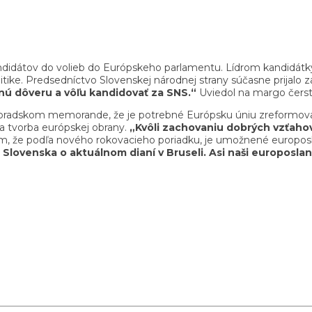
ndidátov do volieb do Európskeho parlamentu. Lídrom kandidátky
itike. Predsedníctvo Slovenskej národnej strany súčasne prijal
ú dôveru a vôľu kandidovať za SNS.“
Uviedol na margo čerst
opradskom memorande, že je potrebné Európsku úniu zreformova
a tvorba európskej obrany.
„Kvôli zachovaniu dobrých vzťaho
m, že podľa nového rokovacieho poriadku, je umožnené europosl
Slovenska o aktuálnom dianí v Bruseli. Asi naši europoslanc