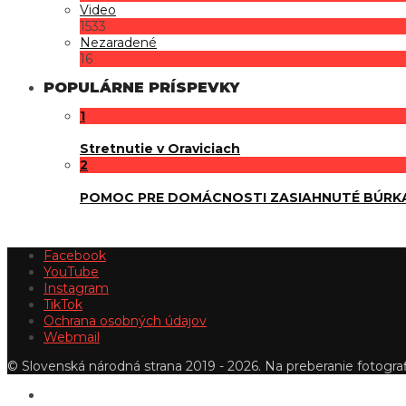
Video
1533
Nezaradené
16
POPULÁRNE PRÍSPEVKY
1
Stretnutie v Oraviciach
2
POMOC PRE DOMÁCNOSTI ZASIAHNUTÉ BÚRK
Facebook
YouTube
Instagram
TikTok
Ochrana osobných údajov
Webmail
© Slovenská národná strana 2019 - 2026. Na preberanie fotografi