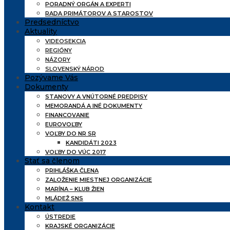
PORADNÝ ORGÁN A EXPERTI
RADA PRIMÁTOROV A STAROSTOV
Predsedníctvo
Aktuality
VIDEOSEKCIA
REGIÓNY
NÁZORY
SLOVENSKÝ NÁROD
Pozývame Vás
Dokumenty
STANOVY A VNÚTORNÉ PREDPISY
MEMORANDÁ A INÉ DOKUMENTY
FINANCOVANIE
EUROVOĽBY
VOĽBY DO NR SR
KANDIDÁTI 2023
VOĽBY DO VÚC 2017
Stať sa členom
PRIHLÁŠKA ČLENA
ZALOŽENIE MIESTNEJ ORGANIZÁCIE
MARÍNA – KLUB ŽIEN
MLÁDEŽ SNS
Kontakt
ÚSTREDIE
KRAJSKÉ ORGANIZÁCIE