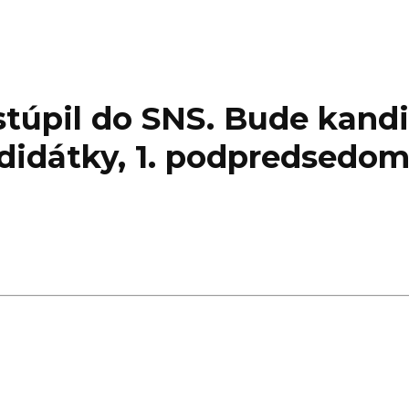
túpil do SNS. Bude kand
ndidátky, 1. podpredsedo