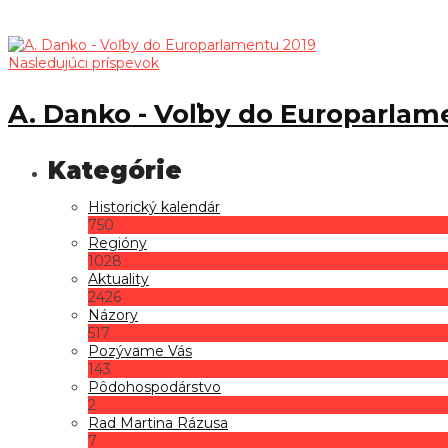
Nasledujúci príspevok
A. Danko - Voľby do Europarlam
Historický kalendár
750
Regióny
1028
Aktuality
2426
Názory
517
Pozývame Vás
143
Pôdohospodárstvo
2
Rad Martina Rázusa
7