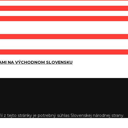
AMI NA VÝCHODNOM SLOVENSKU
í z tejto stránky je potrebný súhlas Slovenskej národnej strany.