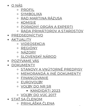
O NÁS
PROFIL
SYMBOLIKA
RAD MARTINA RÁZUSA
KOMISIE
PORADNÝ ORGÁN A EXPERTI
RADA PRIMÁTOROV A STAROSTOV
PREDSEDNÍCTVO
AKTUALITY
VIDEOSEKCIA
REGIÓNY
NÁZORY
SLOVENSKÝ NÁROD
POZÝVAME VÁS
DOKUMENTY
STANOVY A VNÚTORNÉ PREDPISY
MEMORANDÁ A INÉ DOKUMENTY
FINANCOVANIE
EUROVOĽBY
VOĽBY DO NR SR
KANDIDÁTI 2023
VOĽBY DO VÚC 2017
STAŤ SA ČLENOM
PRIHLÁŠKA ČLENA