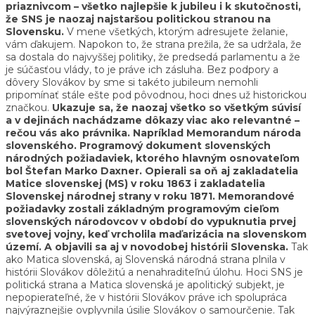
priaznivcom – všetko najlepšie k jubileu i k skutočnosti,
že SNS je naozaj najstaršou politickou stranou na
Slovensku.
V mene všetkých, ktorým adresujete želanie,
vám ďakujem. Napokon to, že strana prežila, že sa udržala, že
sa dostala do najvyššej politiky, že predsedá parlamentu a že
je súčasťou vlády, to je práve ich zásluha. Bez podpory a
dôvery Slovákov by sme si takéto jubileum nemohli
pripomínať stále ešte pod pôvodnou, hoci dnes už historickou
značkou.
Ukazuje sa, že naozaj všetko so všetkým súvisí
a v dejinách nachádzame dôkazy viac ako relevantné –
rečou vás ako právnika. Napríklad Memorandum národa
slovenského. Programový dokument slovenských
národných požiadaviek, ktorého hlavným osnovateľom
bol Štefan Marko Daxner. Opierali sa oň aj zakladatelia
Matice slovenskej (MS) v roku 1863 i zakladatelia
Slovenskej národnej strany v roku 1871. Memorandové
požiadavky zostali základným programovým cieľom
slovenských národovcov v období do vypuknutia prvej
svetovej vojny, keď vrcholila maďarizácia na slovenskom
území. A objavili sa aj v novodobej histórii Slovenska.
Tak
ako Matica slovenská, aj Slovenská národná strana plnila v
histórii Slovákov dôležitú a nenahraditeľnú úlohu. Hoci SNS je
politická strana a Matica slovenská je apolitický subjekt, je
nepopierateľné, že v histórii Slovákov práve ich spolupráca
najvýraznejšie ovplyvnila úsilie Slovákov o samourčenie. Tak