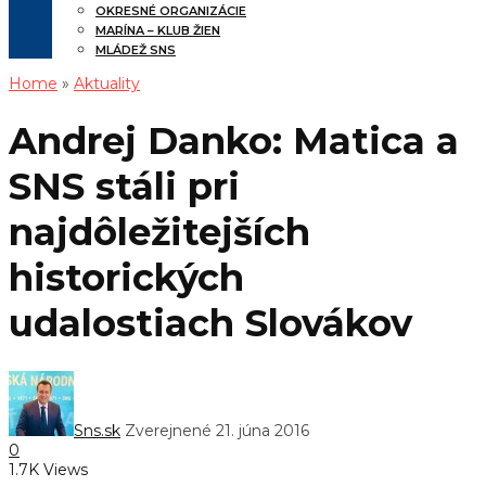
OKRESNÉ ORGANIZÁCIE
MARÍNA – KLUB ŽIEN
MLÁDEŽ SNS
Home
»
Aktuality
Andrej Danko: Matica a
SNS stáli pri
najdôležitejších
historických
udalostiach Slovákov
Sns.sk
Zverejnené 21. júna 2016
0
1.7K Views