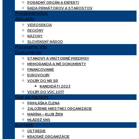
PORADNÝ ORGÁN A EXPERTI
RADA PRIMÁTOROV A STAROSTOV
Predsedníctvo
Aktuality
VIDEOSEKCIA
REGIÓNY
NÁZORY
SLOVENSKÝ NÁROD
Pozývame Vás
Dokumenty
STANOVY A VNÚTORNÉ PREDPISY
MEMORANDÁ A INÉ DOKUMENTY
FINANCOVANIE
EUROVOĽBY
VOĽBY DO NR SR
KANDIDÁTI 2023
VOĽBY DO VÚC 2017
Stať sa členom
PRIHLÁŠKA ČLENA
ZALOŽENIE MIESTNEJ ORGANIZÁCIE
MARÍNA – KLUB ŽIEN
MLÁDEŽ SNS
Kontakt
ÚSTREDIE
KRAJSKÉ ORGANIZÁCIE