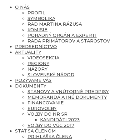
O NÁS
PROFIL
SYMBOLIKA
RAD MARTINA RÁZUSA
KOMISIE
PORADNÝ ORGÁN A EXPERTI
RADA PRIMÁTOROV A STAROSTOV
PREDSEDNÍCTVO
AKTUALITY
VIDEOSEKCIA
REGIÓNY
NÁZORY
SLOVENSKÝ NÁROD
POZÝVAME VÁS
DOKUMENTY
STANOVY A VNÚTORNÉ PREDPISY
MEMORANDÁ A INÉ DOKUMENTY
FINANCOVANIE
EUROVOĽBY
VOĽBY DO NR SR
KANDIDÁTI 2023
VOĽBY DO VÚC 2017
STAŤ SA ČLENOM
PRIHLÁŠKA ČLENA