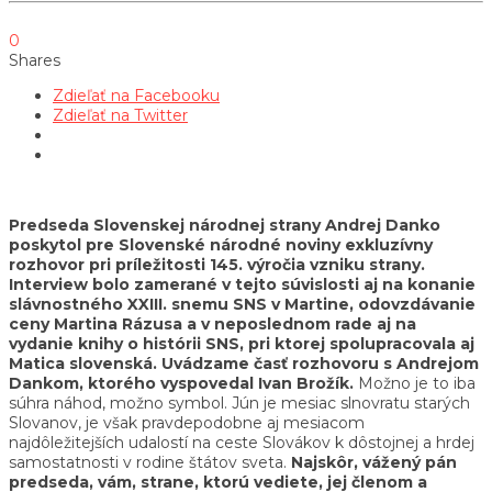
0
Shares
Zdieľať na Facebooku
Zdieľať na Twitter
Predseda Slovenskej národnej strany Andrej Danko
poskytol pre Slovenské národné noviny exkluzívny
rozhovor pri príležitosti 145. výročia vzniku strany.
Interview bolo zamerané v tejto súvislosti aj na konanie
slávnostného XXIII. snemu SNS v Martine, odovzdávanie
ceny Martina Rázusa a v neposlednom rade aj na
vydanie knihy o histórii SNS, pri ktorej spolupracovala aj
Matica slovenská. Uvádzame časť rozhovoru s Andrejom
Dankom, ktorého vyspovedal Ivan Brožík.
Možno je to iba
súhra náhod, možno symbol. Jún je mesiac slnovratu starých
Slovanov, je však pravdepodobne aj mesiacom
najdôležitejších udalostí na ceste Slovákov k dôstojnej a hrdej
samostatnosti v rodine štátov sveta.
Najskôr, vážený pán
predseda, vám, strane, ktorú vediete, jej členom a