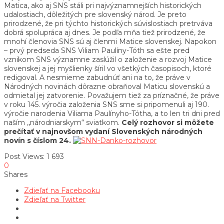
Matica, ako aj SNS stáli pri najvýznamnejších historických
udalostiach, dôležitých pre slovenský národ. Je preto
prirodzené, že pri týchto historických súvislostiach pretrváva
dobrá spolupráca aj dnes. Je podľa mňa tiež prirodzené, že
mnohí členovia SNS sú aj členmi Matice slovenskej. Napokon
– prvý predseda SNS Viliam Paulíny-Tóth sa ešte pred
vznikom SNS významne zaslúžil o založenie a rozvoj Matice
slovenskej a jej myšlienky šíril vo všetkých časopisoch, ktoré
redigoval. A nesmieme zabudnúť ani na to, že práve v
Národných novinách dôrazne obraňoval Maticu slovenskú a
odmietal jej zatvorenie. Považujem tiež za príznačné, že práve
v roku 145. výročia založenia SNS sme si pripomenuli aj 190.
výročie narodenia Viliama Paulínyho-Tótha, a to len tri dni pred
naším ,,národniarskym“ sviatkom.
Celý rozhovor si môžete
prečítať v najnovšom vydaní Slovenských národných
novín s číslom 24.
Post Views:
1 693
0
Shares
Zdieľať na Facebooku
Zdieľať na Twitter