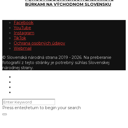
BÚRKAMI NA VÝCHODNOM SLOVENSKU
Facebook
YouTube
Instagram
TikTok
Ochrana osobných údajov
Webmail
© Slovenská národná strana 2019 - 2026. Na preberanie
fotografií z tejto stránky je potrebný súhlas Slovenskej
národnej strany.
Press enter/return to begin your search