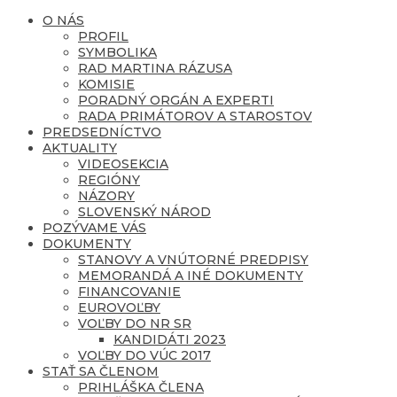
O NÁS
PROFIL
SYMBOLIKA
RAD MARTINA RÁZUSA
KOMISIE
PORADNÝ ORGÁN A EXPERTI
RADA PRIMÁTOROV A STAROSTOV
PREDSEDNÍCTVO
AKTUALITY
VIDEOSEKCIA
REGIÓNY
NÁZORY
SLOVENSKÝ NÁROD
POZÝVAME VÁS
DOKUMENTY
STANOVY A VNÚTORNÉ PREDPISY
MEMORANDÁ A INÉ DOKUMENTY
FINANCOVANIE
EUROVOĽBY
VOĽBY DO NR SR
KANDIDÁTI 2023
VOĽBY DO VÚC 2017
STAŤ SA ČLENOM
PRIHLÁŠKA ČLENA