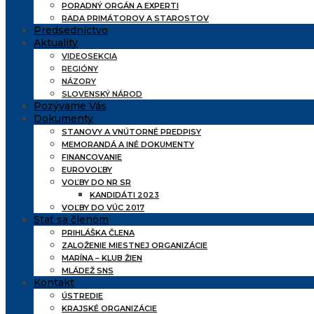
PORADNÝ ORGÁN A EXPERTI
RADA PRIMÁTOROV A STAROSTOV
Predsedníctvo
Aktuality
VIDEOSEKCIA
REGIÓNY
NÁZORY
SLOVENSKÝ NÁROD
Pozývame Vás
Dokumenty
STANOVY A VNÚTORNÉ PREDPISY
MEMORANDÁ A INÉ DOKUMENTY
FINANCOVANIE
EUROVOĽBY
VOĽBY DO NR SR
KANDIDÁTI 2023
VOĽBY DO VÚC 2017
Stať sa členom
PRIHLÁŠKA ČLENA
ZALOŽENIE MIESTNEJ ORGANIZÁCIE
MARÍNA – KLUB ŽIEN
MLÁDEŽ SNS
Kontakt
ÚSTREDIE
KRAJSKÉ ORGANIZÁCIE