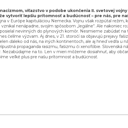
cizmom, víťazstvo v podobe ukončenia II. svetovej vojny v 
 vytvoriť lepšiu prítomnosť a budúcnosť – pre nás, pre naš
ojna v Európe kapituláciou Nemecka. Vojnu však rozpútal režim, ktor
vznikal nenápadne, svojím spôsobom ,,legálne“. Ale nakoniec rozpú
oty, posielal nevinných do plynových komôr. Nesmieme zabúdať na t
 dnes čelíme výzvam. Aj dnes, v 21. storočí sa objavujú prejavy 
to nielen ďaleko od nás, na iných kontinentoch, ale aj hneď vedľa
 prípustná propaganda rasizmu, fašizmu či xenofóbie. Slovenská 
ier. Nezabúdajme na to. Len v mieri môžeme dosiahnuť, aby občani
robíme veľké plus pre našu prítomnosť a budúcnosť.