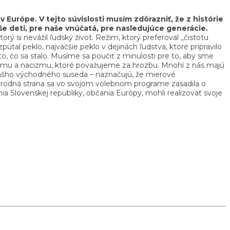
Európe. V tejto súvislosti musím zdôrazniť, že z histórie
e deti, pre naše vnúčatá, pre nasledujúce generácie.
ý si nevážil ľudský život. Režim, ktorý preferoval ,,čistotu
tal peklo, najväčšie peklo v dejinách ľudstva, ktoré pripravilo
o, čo sa stalo. Musíme sa poučiť z minulosti pre to, aby sme
fašizmu a nacizmu, ktoré považujeme za hrozbu. Mnohí z nás majú
 u nášho východného suseda – naznačujú, že mierové
národná strana sa vo svojom volebnom programe zasadila o
a Slovenskej republiky, občania Európy, mohli realizovať svoje