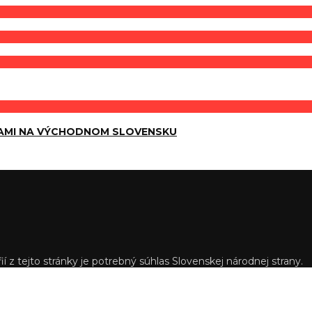
AMI NA VÝCHODNOM SLOVENSKU
í z tejto stránky je potrebný súhlas Slovenskej národnej strany.