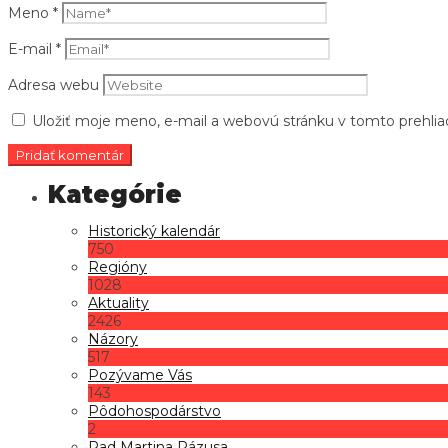
Meno
*
E-mail
*
Adresa webu
Uložiť moje meno, e-mail a webovú stránku v tomto prehli
Historický kalendár
750
Regióny
1028
Aktuality
2426
Názory
517
Pozývame Vás
143
Pôdohospodárstvo
2
Rad Martina Rázusa