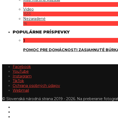
7
Video
1533
Nezaradené
16
POPULÁRNE PRÍSPEVKY
1
POMOC PRE DOMÁCNOSTI ZASIAHNUTÉ BÚRK
Facebook
YouTube
Instagram
TikTok
Ochrana osobných údajov
Webmail
© Slovenská národná strana 2019 - 2026. Na preberanie fotografi