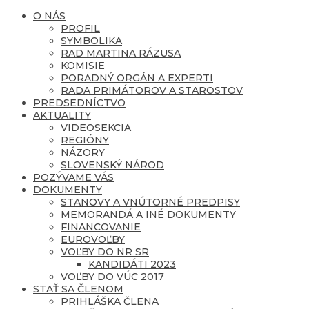
O NÁS
PROFIL
SYMBOLIKA
RAD MARTINA RÁZUSA
KOMISIE
PORADNÝ ORGÁN A EXPERTI
RADA PRIMÁTOROV A STAROSTOV
PREDSEDNÍCTVO
AKTUALITY
VIDEOSEKCIA
REGIÓNY
NÁZORY
SLOVENSKÝ NÁROD
POZÝVAME VÁS
DOKUMENTY
STANOVY A VNÚTORNÉ PREDPISY
MEMORANDÁ A INÉ DOKUMENTY
FINANCOVANIE
EUROVOĽBY
VOĽBY DO NR SR
KANDIDÁTI 2023
VOĽBY DO VÚC 2017
STAŤ SA ČLENOM
PRIHLÁŠKA ČLENA