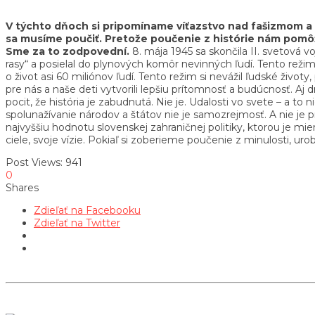
V týchto dňoch si pripomíname víťazstvo nad fašizmom a na
sa musíme poučiť. Pretože poučenie z histórie nám pomôže
Sme za to zodpovední.
8. mája 1945 sa skončila II. svetová v
rasy“ a posielal do plynových komôr nevinných ľudí. Tento režim 
o život asi 60 miliónov ľudí. Tento režim si nevážil ľudské živ
pre nás a naše deti vytvorili lepšiu prítomnosť a budúcnosť. Aj
pocit, že história je zabudnutá. Nie je. Udalosti vo svete – a 
spolunažívanie národov a štátov nie je samozrejmosť. A nie je
najvyššiu hodnotu slovenskej zahraničnej politiky, ktorou je m
ciele, svoje vízie. Pokiaľ si zoberieme poučenie z minulosti, u
Post Views:
941
0
Shares
Zdieľať na Facebooku
Zdieľať na Twitter