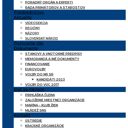
PORADNÝ ORGÁN A EXPERTI
RADA PRIMÁTOROV A STAROSTOV
Predsedníctvo
Aktuality
VIDEOSEKCIA
REGIÓNY
NÁZORY
SLOVENSKÝ NÁROD
Pozývame Vás
Dokumenty
STANOVY A VNÚTORNÉ PREDPISY
MEMORANDÁ A INÉ DOKUMENTY
FINANCOVANIE
EUROVOĽBY
VOĽBY DO NR SR
KANDIDÁTI 2023
VOĽBY DO VÚC 2017
Stať sa členom
PRIHLÁŠKA ČLENA
ZALOŽENIE MIESTNEJ ORGANIZÁCIE
MARÍNA – KLUB ŽIEN
MLÁDEŽ SNS
Kontakt
ÚSTREDIE
KRAJSKÉ ORGANIZÁCIE