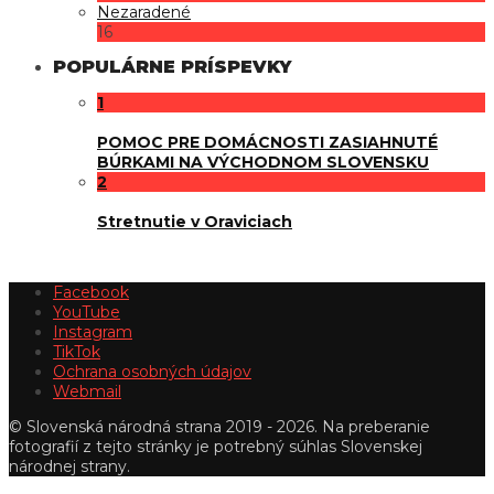
Nezaradené
16
POPULÁRNE PRÍSPEVKY
1
POMOC PRE DOMÁCNOSTI ZASIAHNUTÉ
BÚRKAMI NA VÝCHODNOM SLOVENSKU
2
Stretnutie v Oraviciach
Facebook
YouTube
Instagram
TikTok
Ochrana osobných údajov
Webmail
© Slovenská národná strana 2019 - 2026. Na preberanie
fotografií z tejto stránky je potrebný súhlas Slovenskej
národnej strany.