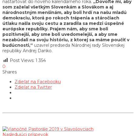
naštartovať do nového kalendárneho roka.
„Dovoľte mi, aby
som zaželal všetkým Slovenkám a Slovákom a aj
národnostným menšinám, aby boli hrdí na našu mladú
demokraciu, ktorá po rokoch trápenia a stáročiach
útlaku našla svoju cestu a zaradila sa medzi úspešné
európske republiky. Prajem nám, aby sme boli
pozitívnejší, aby sme boli uvedomelejší, a aby sme
nezabúdali na svoju históriu, z ktorej sa máme poučiť v
budúcnosti,“
uzavrel predseda Národnej rady Slovenskej
republiky Andrej Danko.
Post Views:
1 354
0
Shares
Zdieľať na Facebooku
Zdieľať na Twitter
Nasledujúci príspevok