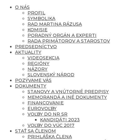
O NÁS
PROFIL
SYMBOLIKA
RAD MARTINA RÁZUSA
KOMISIE
PORADNÝ ORGÁN A EXPERTI
RADA PRIMÁTOROV A STAROSTOV
PREDSEDNÍCTVO
AKTUALITY
VIDEOSEKCIA
REGIÓNY
NÁZORY
SLOVENSKÝ NÁROD
POZÝVAME VÁS
DOKUMENTY
STANOVY A VNÚTORNÉ PREDPISY
MEMORANDÁ A INÉ DOKUMENTY
FINANCOVANIE
EUROVOĽBY
VOĽBY DO NR SR
KANDIDÁTI 2023
VOĽBY DO VÚC 2017
STAŤ SA ČLENOM
PRIHLÁŠKA ČLENA