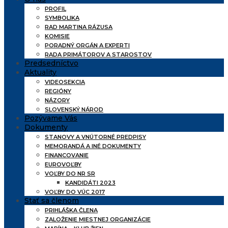
PROFIL
SYMBOLIKA
RAD MARTINA RÁZUSA
KOMISIE
PORADNÝ ORGÁN A EXPERTI
RADA PRIMÁTOROV A STAROSTOV
Predsedníctvo
Aktuality
VIDEOSEKCIA
REGIÓNY
NÁZORY
SLOVENSKÝ NÁROD
Pozývame Vás
Dokumenty
STANOVY A VNÚTORNÉ PREDPISY
MEMORANDÁ A INÉ DOKUMENTY
FINANCOVANIE
EUROVOĽBY
VOĽBY DO NR SR
KANDIDÁTI 2023
VOĽBY DO VÚC 2017
Stať sa členom
PRIHLÁŠKA ČLENA
ZALOŽENIE MIESTNEJ ORGANIZÁCIE