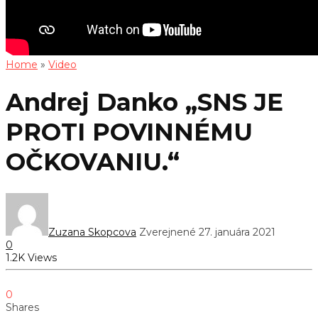
Home
»
Video
Andrej Danko „SNS JE
PROTI POVINNÉMU
OČKOVANIU.“
Zuzana Skopcova
Zverejnené 27. januára 2021
0
1.2K Views
0
Shares