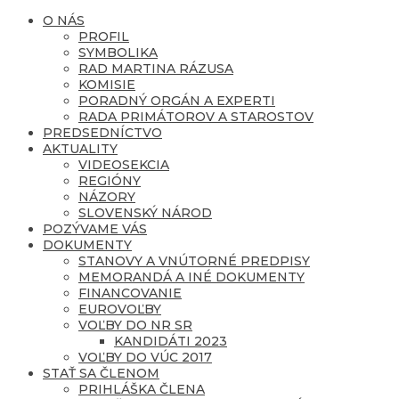
O NÁS
PROFIL
SYMBOLIKA
RAD MARTINA RÁZUSA
KOMISIE
PORADNÝ ORGÁN A EXPERTI
RADA PRIMÁTOROV A STAROSTOV
PREDSEDNÍCTVO
AKTUALITY
VIDEOSEKCIA
REGIÓNY
NÁZORY
SLOVENSKÝ NÁROD
POZÝVAME VÁS
DOKUMENTY
STANOVY A VNÚTORNÉ PREDPISY
MEMORANDÁ A INÉ DOKUMENTY
FINANCOVANIE
EUROVOĽBY
VOĽBY DO NR SR
KANDIDÁTI 2023
VOĽBY DO VÚC 2017
STAŤ SA ČLENOM
PRIHLÁŠKA ČLENA