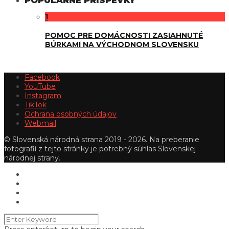
POPULÁRNE PRÍSPEVKY
1
POMOC PRE DOMÁCNOSTI ZASIAHNUTÉ
BÚRKAMI NA VÝCHODNOM SLOVENSKU
Facebook
YouTube
Instagram
TikTok
Ochrana osobných údajov
Webmail
© Slovenská národná strana 2019 - 2026. Na preberanie
fotografií z tejto stránky je potrebný súhlas Slovenskej
národnej strany.