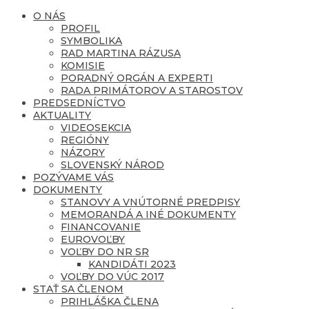
O NÁS
PROFIL
SYMBOLIKA
RAD MARTINA RÁZUSA
KOMISIE
PORADNÝ ORGÁN A EXPERTI
RADA PRIMÁTOROV A STAROSTOV
PREDSEDNÍCTVO
AKTUALITY
VIDEOSEKCIA
REGIÓNY
NÁZORY
SLOVENSKÝ NÁROD
POZÝVAME VÁS
DOKUMENTY
STANOVY A VNÚTORNÉ PREDPISY
MEMORANDÁ A INÉ DOKUMENTY
FINANCOVANIE
EUROVOĽBY
VOĽBY DO NR SR
KANDIDÁTI 2023
VOĽBY DO VÚC 2017
STAŤ SA ČLENOM
PRIHLÁŠKA ČLENA