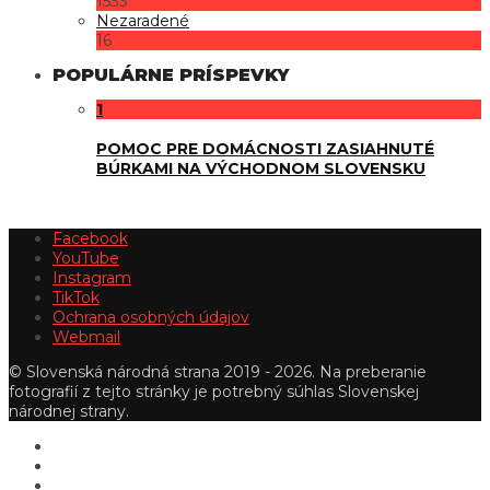
1533
Nezaradené
16
POPULÁRNE PRÍSPEVKY
1
POMOC PRE DOMÁCNOSTI ZASIAHNUTÉ
BÚRKAMI NA VÝCHODNOM SLOVENSKU
Facebook
YouTube
Instagram
TikTok
Ochrana osobných údajov
Webmail
© Slovenská národná strana 2019 - 2026. Na preberanie
fotografií z tejto stránky je potrebný súhlas Slovenskej
národnej strany.