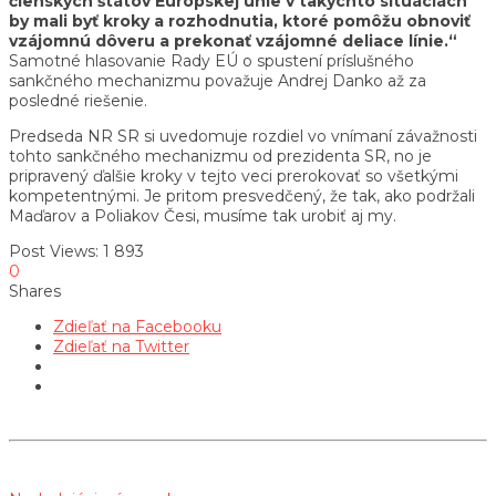
členských štátov Európskej únie v takýchto situáciách
by mali byť kroky a rozhodnutia, ktoré pomôžu obnoviť
vzájomnú dôveru a prekonať vzájomné deliace línie.“
Samotné hlasovanie Rady EÚ o spustení príslušného
sankčného mechanizmu považuje Andrej Danko až za
posledné riešenie.
Predseda NR SR si uvedomuje rozdiel vo vnímaní závažnosti
tohto sankčného mechanizmu od prezidenta SR, no je
pripravený ďalšie kroky v tejto veci prerokovať so všetkými
kompetentnými. Je pritom presvedčený, že tak, ako podržali
Maďarov a Poliakov Česi, musíme tak urobiť aj my.
Post Views:
1 893
0
Shares
Zdieľať na Facebooku
Zdieľať na Twitter