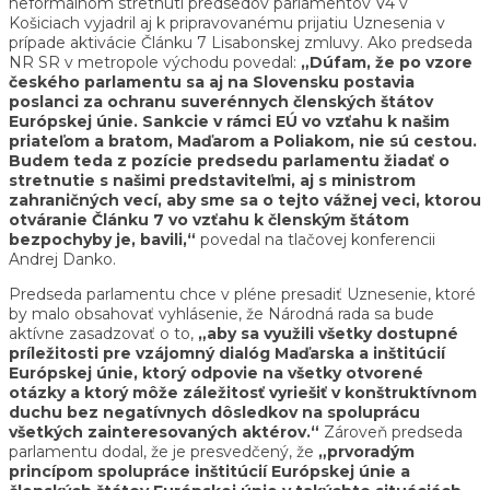
neformálnom stretnutí predsedov parlamentov V4 v
Košiciach vyjadril aj k pripravovanému prijatiu Uznesenia v
prípade aktivácie Článku 7 Lisabonskej zmluvy. Ako predseda
NR SR v metropole východu povedal:
„Dúfam, že po vzore
českého parlamentu sa aj na Slovensku postavia
poslanci za ochranu suverénnych členských štátov
Európskej únie. Sankcie v rámci EÚ vo vzťahu k našim
priateľom a bratom, Maďarom a Poliakom, nie sú cestou.
Budem teda z pozície predsedu parlamentu žiadať o
stretnutie s našimi predstaviteľmi, aj s ministrom
zahraničných vecí, aby sme sa o tejto vážnej veci, ktorou
otváranie Článku 7 vo vzťahu k členským štátom
bezpochyby je, bavili,“
povedal na tlačovej konferencii
Andrej Danko.
Predseda parlamentu chce v pléne presadiť Uznesenie, ktoré
by malo obsahovať vyhlásenie, že Národná rada sa bude
aktívne zasadzovať o to,
„aby sa využili všetky dostupné
príležitosti pre vzájomný dialóg Maďarska a inštitúcií
Európskej únie, ktorý odpovie na všetky otvorené
otázky a ktorý môže záležitosť vyriešiť v konštruktívnom
duchu bez negatívnych dôsledkov na spoluprácu
všetkých zainteresovaných aktérov.“
Zároveň predseda
parlamentu dodal, že je presvedčený, že
„prvoradým
princípom spolupráce inštitúcií Európskej únie a