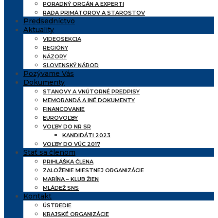
PORADNÝ ORGÁN A EXPERTI
RADA PRIMÁTOROV A STAROSTOV
Predsedníctvo
Aktuality
VIDEOSEKCIA
REGIÓNY
NÁZORY
SLOVENSKÝ NÁROD
Pozývame Vás
Dokumenty
STANOVY A VNÚTORNÉ PREDPISY
MEMORANDÁ A INÉ DOKUMENTY
FINANCOVANIE
EUROVOĽBY
VOĽBY DO NR SR
KANDIDÁTI 2023
VOĽBY DO VÚC 2017
Stať sa členom
PRIHLÁŠKA ČLENA
ZALOŽENIE MIESTNEJ ORGANIZÁCIE
MARÍNA – KLUB ŽIEN
MLÁDEŽ SNS
Kontakt
ÚSTREDIE
KRAJSKÉ ORGANIZÁCIE