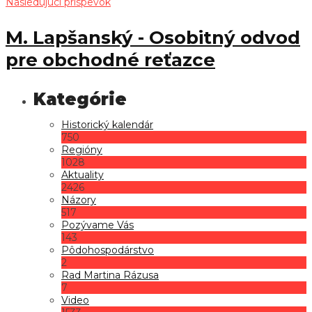
Nasledujúci príspevok
M. Lapšanský - Osobitný odvod
pre obchodné reťazce
Historický kalendár
750
Regióny
1028
Aktuality
2426
Názory
517
Pozývame Vás
143
Pôdohospodárstvo
2
Rad Martina Rázusa
7
Video