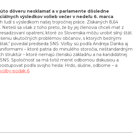
ať túto dôveru nesklamať a v parlamente dôsledne
ciálnych výsledkov volieb večer v nedeľu 6. marca
 ľudí s výsledkom našej trojročnej práce. Získaných 8,64
 Neteší sa však z toho preto, že by jej členovia chceli mať z
esadzovaní opatrení, ktoré zo Slovenska môžu urobiť silný štát.
e riešeniu skutočných problémov občanov, s ktorých bežnými
zrátali,“ povedal predseda SNS. Voľby sú podľa Andreja Danka aj
 uniformami – ktoré patria do minulého storočia, neštandardným
ch štruktúr – ktoré nemajú členskú základňu a na kandidátnej
eda SNS. Spoločnosť sa má totiž meniť odbornou diskusiou a
ostupovať podľa svojho hesla: Hrdo, slušne, odborne – a