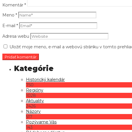
Komentár
*
Meno
*
E-mail
*
Adresa webu
Uložiť moje meno, e-mail a webovú stránku v tomto prehli
Historický kalendár
750
Regióny
1028
Aktuality
2426
Názory
517
Pozývame Vás
143