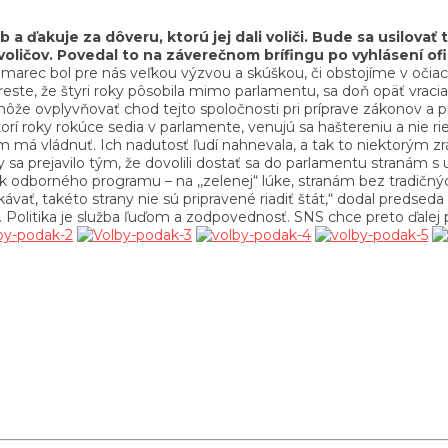
b a ďakuje za dôveru, ktorú jej dali voliči. Bude sa usilov
oličov. Povedal to na záverečnom brífingu po vyhlásení ofi
marec bol pre nás veľkou výzvou a skúškou, či obstojíme v očiach
este, že štyri roky pôsobila mimo parlamentu, sa doň opäť vracia.
že ovplyvňovať chod tejto spoločnosti pri príprave zákonov a pr
ktorí roky rokúce sedia v parlamente, venujú sa haštereniu a ni
s kým má vládnuť. Ich nadutosť ľudí nahnevala, a tak to niektorým 
 sa prejavilo tým, že dovolili dostať sa do parlamentu stranám s
k odborného programu – na ,,zelenej“ lúke, stranám bez tradičný
akávať, takéto strany nie sú pripravené riadiť štát,“ dodal preds
olitika je služba ľuďom a zodpovednosť. SNS chce preto ďalej p