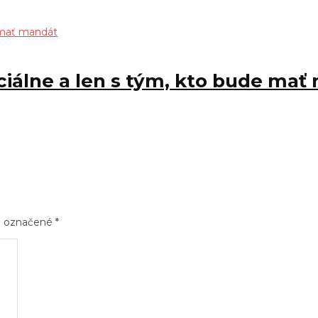
ciálne a len s tým, kto bude mať
sú označené
*