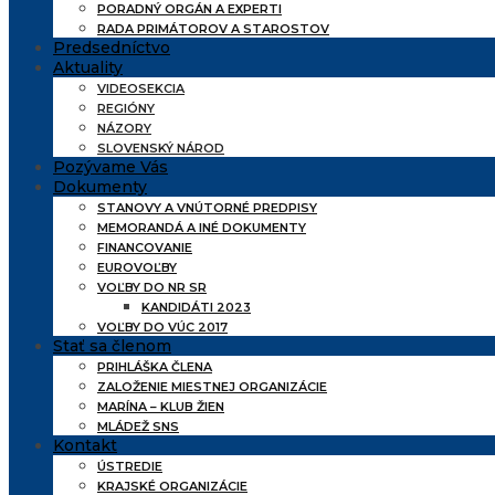
PORADNÝ ORGÁN A EXPERTI
RADA PRIMÁTOROV A STAROSTOV
Predsedníctvo
Aktuality
VIDEOSEKCIA
REGIÓNY
NÁZORY
SLOVENSKÝ NÁROD
Pozývame Vás
Dokumenty
STANOVY A VNÚTORNÉ PREDPISY
MEMORANDÁ A INÉ DOKUMENTY
FINANCOVANIE
EUROVOĽBY
VOĽBY DO NR SR
KANDIDÁTI 2023
VOĽBY DO VÚC 2017
Stať sa členom
PRIHLÁŠKA ČLENA
ZALOŽENIE MIESTNEJ ORGANIZÁCIE
MARÍNA – KLUB ŽIEN
MLÁDEŽ SNS
Kontakt
ÚSTREDIE
KRAJSKÉ ORGANIZÁCIE