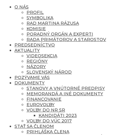
O NÁS
PROFIL
SYMBOLIKA
RAD MARTINA RÁZUSA
KOMISIE
PORADNÝ ORGÁN A EXPERTI
RADA PRIMÁTOROV A STAROSTOV
PREDSEDNÍCTVO
AKTUALITY
VIDEOSEKCIA
REGIÓNY
NÁZORY
SLOVENSKÝ NÁROD
POZÝVAME VÁS
DOKUMENTY
STANOVY A VNÚTORNÉ PREDPISY
MEMORANDÁ A INÉ DOKUMENTY
FINANCOVANIE
EUROVOĽBY
VOĽBY DO NR SR
KANDIDÁTI 2023
VOĽBY DO VÚC 2017
STAŤ SA ČLENOM
PRIHLÁŠKA ČLENA