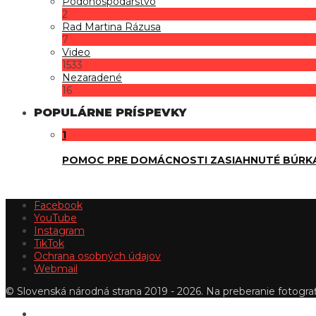
Pôdohospodárstvo
2
Rad Martina Rázusa
7
Video
1533
Nezaradené
16
POPULÁRNE PRÍSPEVKY
1
POMOC PRE DOMÁCNOSTI ZASIAHNUTÉ BÚRK
Facebook
YouTube
Instagram
TikTok
Ochrana osobných údajov
Webmail
© Slovenská národná strana 2019 - 2026. Na preberanie fotografi