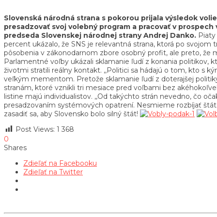
Slovenská národná strana s pokorou prijala výsledok volie
presadzovať svoj volebný program a pracovať v prospech v
predseda Slovenskej národnej strany Andrej Danko.
Piaty 
percent ukázalo, že SNS je relevantná strana, ktorá po svojom tr
pôsobenia v zákonodarnom zbore osobný profit, ale preto, že mô
Parlamentné voľby ukázali sklamanie ľudí z konania politikov, 
životmi stratili reálny kontakt. ,,Politici sa hádajú o tom, kto 
veľkým mementom. Pretože sklamanie ľudí z doterajšej politiky
stranám, ktoré vznikli tri mesiace pred voľbami bez akéhokoľve
listine majú individualistov. ,,Od takýchto strán nevedno, čo oč
presadzovaním systémových opatrení. Nesmieme rozbíjať štát. P
zasadiť sa, aby Slovensko bolo silný štát!
Post Views:
1 368
0
Shares
Zdieľať na Facebooku
Zdieľať na Twitter