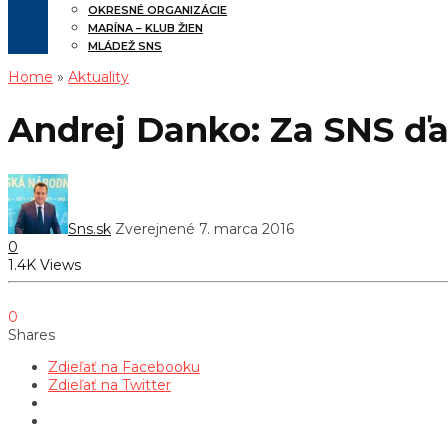
OKRESNÉ ORGANIZÁCIE
MARÍNA – KLUB ŽIEN
MLÁDEŽ SNS
Home
»
Aktuality
Andrej Danko: Za SNS ď
Sns.sk
Zverejnené 7. marca 2016
0
1.4K Views
0
Shares
Zdieľať na Facebooku
Zdieľať na Twitter