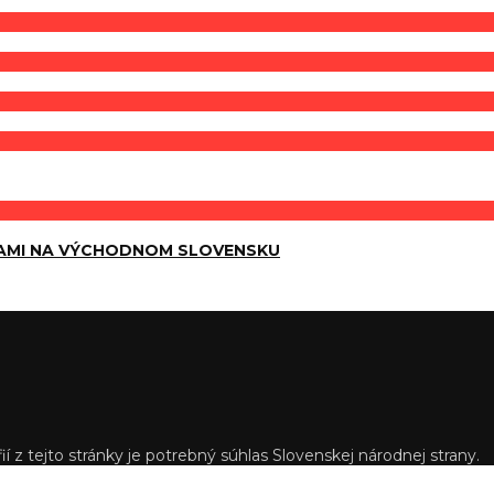
AMI NA VÝCHODNOM SLOVENSKU
í z tejto stránky je potrebný súhlas Slovenskej národnej strany.