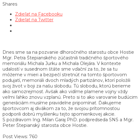
Shares
Zdieľať na Facebooku
Zdieľať na Twitter
Dnes sme sa na pozvanie dlhoročného starostu obce Hostie
Mgr. Petra Štepianského zúčastnili tradičného športového
memoriálu Michala Jurku a Michala Olejára. V kontexte
udalostí v susednom štáte sme vďační za to, že sa tu
môžeme v mieri a bezpečí stretnúť na tomto športovom
podujatí, memoriáli dvoch mladých partizánov, ktorí položili
svoj život v boji za našu slobodu. Tú slobodu, ktorú berieme
ako samozrejmosť. Avšak ako vidíme plamene vojny vždy
veľmi ľahko znovu vzplanú. Preto si to ako varovanie budúcim
generáciám musíme pravidelne pripomínať. Ďakujeme
športovcom aj divákom za to, že svojou prítomnosťou
podporili dobrú myšlienku tejto spomienkovej akcie.
S pozdravom Ing. Milan Garaj PhD. podpredseda SNS a Mgr.
Peter Štepianský starosta obce Hostie.
Post Views:
760