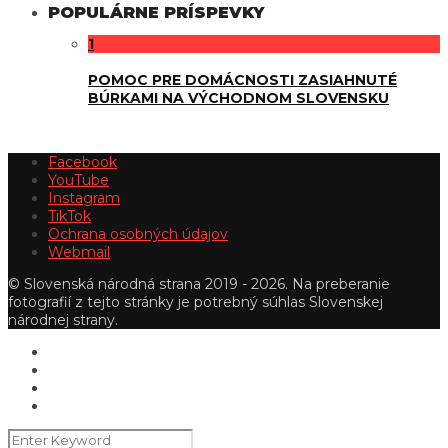
POPULÁRNE PRÍSPEVKY
1
POMOC PRE DOMÁCNOSTI ZASIAHNUTÉ
BÚRKAMI NA VÝCHODNOM SLOVENSKU
Facebook
YouTube
Instagram
TikTok
Ochrana osobných údajov
Webmail
© Slovenská národná strana 2019 - 2026. Na preberanie
fotografií z tejto stránky je potrebný súhlas Slovenskej
národnej strany.