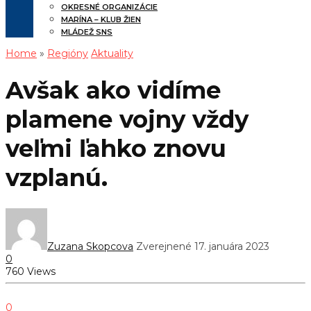
OKRESNÉ ORGANIZÁCIE
MARÍNA – KLUB ŽIEN
MLÁDEŽ SNS
Home
»
Regióny
Aktuality
Avšak ako vidíme
plamene vojny vždy
veľmi ľahko znovu
vzplanú.
Zuzana Skopcova
Zverejnené 17. januára 2023
0
760 Views
0