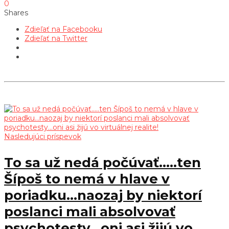
0
Shares
Zdieľať na Facebooku
Zdieľať na Twitter
Nasledujúci príspevok
To sa už nedá počúvať.....ten
Šípoš to nemá v hlave v
poriadku...naozaj by niektorí
poslanci mali absolvovať
psychotesty...oni asi žijú vo