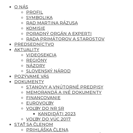
O NÁS
PROFIL
SYMBOLIKA
RAD MARTINA RÁZUSA
KOMISIE
PORADNÝ ORGÁN A EXPERTI
RADA PRIMÁTOROV A STAROSTOV
PREDSEDNÍCTVO
AKTUALITY
VIDEOSEKCIA
REGIÓNY
NÁZORY
SLOVENSKÝ NÁROD
POZÝVAME VÁS
DOKUMENTY
STANOVY A VNÚTORNÉ PREDPISY
MEMORANDÁ A INÉ DOKUMENTY
FINANCOVANIE
EUROVOĽBY
VOĽBY DO NR SR
KANDIDÁTI 2023
VOĽBY DO VÚC 2017
STAŤ SA ČLENOM
PRIHLÁŠKA ČLENA