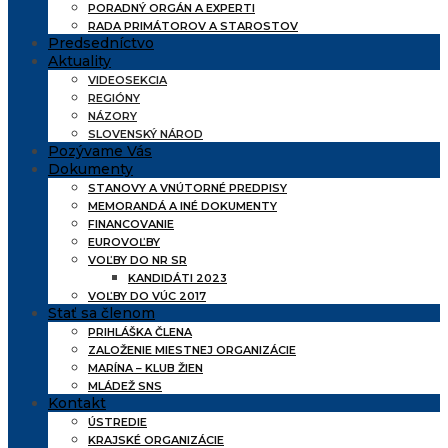
PORADNÝ ORGÁN A EXPERTI
RADA PRIMÁTOROV A STAROSTOV
Predsedníctvo
Aktuality
VIDEOSEKCIA
REGIÓNY
NÁZORY
SLOVENSKÝ NÁROD
Pozývame Vás
Dokumenty
STANOVY A VNÚTORNÉ PREDPISY
MEMORANDÁ A INÉ DOKUMENTY
FINANCOVANIE
EUROVOĽBY
VOĽBY DO NR SR
KANDIDÁTI 2023
VOĽBY DO VÚC 2017
Stať sa členom
PRIHLÁŠKA ČLENA
ZALOŽENIE MIESTNEJ ORGANIZÁCIE
MARÍNA – KLUB ŽIEN
MLÁDEŽ SNS
Kontakt
ÚSTREDIE
KRAJSKÉ ORGANIZÁCIE