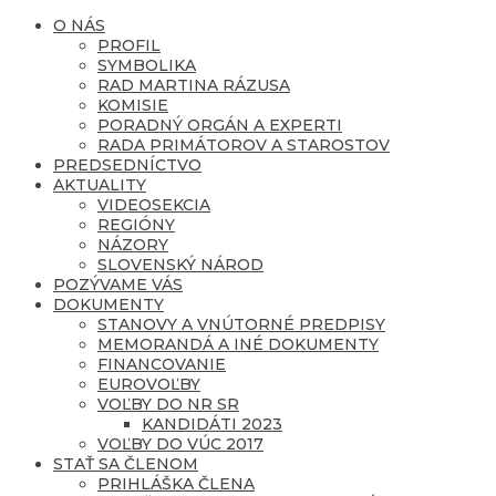
O NÁS
PROFIL
SYMBOLIKA
RAD MARTINA RÁZUSA
KOMISIE
PORADNÝ ORGÁN A EXPERTI
RADA PRIMÁTOROV A STAROSTOV
PREDSEDNÍCTVO
AKTUALITY
VIDEOSEKCIA
REGIÓNY
NÁZORY
SLOVENSKÝ NÁROD
POZÝVAME VÁS
DOKUMENTY
STANOVY A VNÚTORNÉ PREDPISY
MEMORANDÁ A INÉ DOKUMENTY
FINANCOVANIE
EUROVOĽBY
VOĽBY DO NR SR
KANDIDÁTI 2023
VOĽBY DO VÚC 2017
STAŤ SA ČLENOM
PRIHLÁŠKA ČLENA