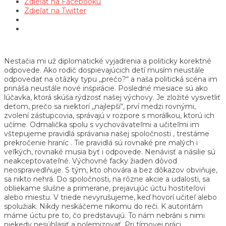
Zdieľať na Facebooku
Zdieľať na Twitter
Nestačia mi už diplomatické vyjadrenia a politicky korektné
odpovede. Ako rodič dospievajúcich detí musím neustále
odpovedať na otázky typu ,,prečo?“ a naša politická scéna im
prináša neustále nové inšpirácie. Posledné mesiace sú ako
lúčavka, ktorá skúša rýdzosť našej výchovy. Je zložité vysvetliť
deťom, prečo sa niektorí ,,najlepší“, prví medzi rovnými,
zvolení zástupcovia, správajú v rozpore s morálkou, ktorú ich
učíme. Odmalička spolu s vychovávateľmi a učiteľmi im
vštepujeme pravidlá správania našej spoločnosti , trestáme
prekročenie hraníc . Tie pravidlá sú rovnaké pre malých i
veľkých, rovnaké musia byť i odpovede. Nenávisť a násilie sú
neakceptovateľné. Výchovné facky žiaden dôvod
neospravedlňuje. S tým, kto ohovára a bez dôkazov obviňuje,
sa nikto nehrá. Do spoločnosti, na rôzne akcie a udalosti, sa
obliekame slušne a primerane, prejavujúc úctu hostiteľovi
alebo miestu. V triede nevyrušujeme, keď hovorí učiteľ alebo
spolužiak. Nikdy neskáčeme nikomu do reči. K autoritám
máme úctu pre to, čo predstavujú. To nám nebráni s nimi
niekedy nesúhlasiť a polemizovať. Pri tímovej práci