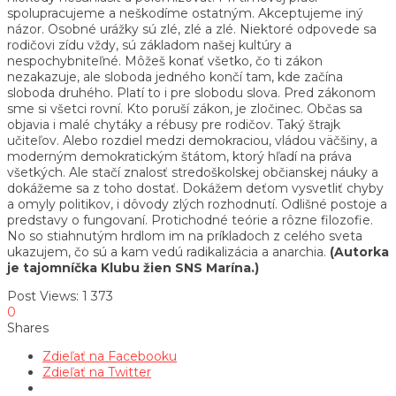
spolupracujeme a neškodíme ostatným. Akceptujeme iný
názor. Osobné urážky sú zlé, zlé a zlé. Niektoré odpovede sa
rodičovi zídu vždy, sú základom našej kultúry a
nespochybniteľné. Môžeš konať všetko, čo ti zákon
nezakazuje, ale sloboda jedného končí tam, kde začína
sloboda druhého. Platí to i pre slobodu slova. Pred zákonom
sme si všetci rovní. Kto poruší zákon, je zločinec. Občas sa
objavia i malé chytáky a rébusy pre rodičov. Taký štrajk
učiteľov. Alebo rozdiel medzi demokraciou, vládou väčšiny, a
moderným demokratickým štátom, ktorý hľadí na práva
všetkých. Ale stačí znalosť stredoškolskej občianskej náuky a
dokážeme sa z toho dostať. Dokážem deťom vysvetliť chyby
a omyly politikov, i dôvody zlých rozhodnutí. Odlišné postoje a
predstavy o fungovaní. Protichodné teórie a rôzne filozofie.
No so stiahnutým hrdlom im na príkladoch z celého sveta
ukazujem, čo sú a kam vedú radikalizácia a anarchia.
(Autorka
je tajomníčka Klubu žien SNS Marína.)
Post Views:
1 373
0
Shares
Zdieľať na Facebooku
Zdieľať na Twitter