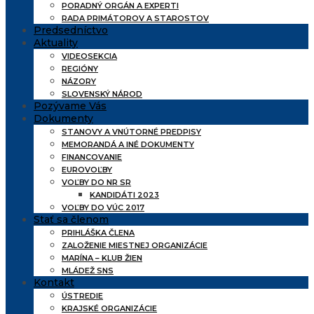
PORADNÝ ORGÁN A EXPERTI
RADA PRIMÁTOROV A STAROSTOV
Predsedníctvo
Aktuality
VIDEOSEKCIA
REGIÓNY
NÁZORY
SLOVENSKÝ NÁROD
Pozývame Vás
Dokumenty
STANOVY A VNÚTORNÉ PREDPISY
MEMORANDÁ A INÉ DOKUMENTY
FINANCOVANIE
EUROVOĽBY
VOĽBY DO NR SR
KANDIDÁTI 2023
VOĽBY DO VÚC 2017
Stať sa členom
PRIHLÁŠKA ČLENA
ZALOŽENIE MIESTNEJ ORGANIZÁCIE
MARÍNA – KLUB ŽIEN
MLÁDEŽ SNS
Kontakt
ÚSTREDIE
KRAJSKÉ ORGANIZÁCIE