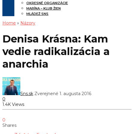
OKRESNÉ ORGANIZÁCIE
MARÍNA – KLUB ŽIEN
MLÁDEŽ SNS
Home
»
Názory
Denisa Krásna: Kam
vedie radikalizácia a
anarchia
Sns.sk
Zverejnené 1. augusta 2016
0
1.4K Views
0
Shares