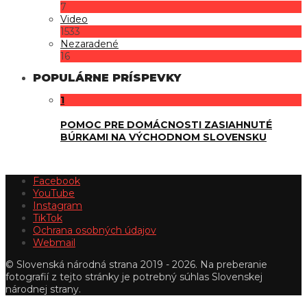
7
Video
1533
Nezaradené
16
POPULÁRNE PRÍSPEVKY
1
POMOC PRE DOMÁCNOSTI ZASIAHNUTÉ
BÚRKAMI NA VÝCHODNOM SLOVENSKU
Facebook
YouTube
Instagram
TikTok
Ochrana osobných údajov
Webmail
© Slovenská národná strana 2019 - 2026. Na preberanie
fotografií z tejto stránky je potrebný súhlas Slovenskej
národnej strany.