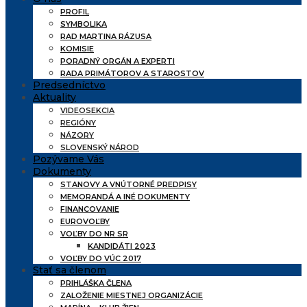
PROFIL
SYMBOLIKA
RAD MARTINA RÁZUSA
KOMISIE
PORADNÝ ORGÁN A EXPERTI
RADA PRIMÁTOROV A STAROSTOV
Predsedníctvo
Aktuality
VIDEOSEKCIA
REGIÓNY
NÁZORY
SLOVENSKÝ NÁROD
Pozývame Vás
Dokumenty
STANOVY A VNÚTORNÉ PREDPISY
MEMORANDÁ A INÉ DOKUMENTY
FINANCOVANIE
EUROVOĽBY
VOĽBY DO NR SR
KANDIDÁTI 2023
VOĽBY DO VÚC 2017
Stať sa členom
PRIHLÁŠKA ČLENA
ZALOŽENIE MIESTNEJ ORGANIZÁCIE