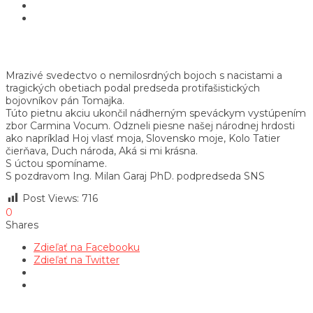
Mrazivé svedectvo o nemilosrdných bojoch s nacistami a
tragických obetiach podal predseda protifašistických
bojovníkov pán Tomajka.
Túto pietnu akciu ukončil nádherným speváckym vystúpením
zbor Carmina Vocum. Odzneli piesne našej národnej hrdosti
ako napríklad Hoj vlasť moja, Slovensko moje, Kolo Tatier
čierňava, Duch národa, Aká si mi krásna.
S úctou spomíname.
S pozdravom Ing. Milan Garaj PhD. podpredseda SNS
Post Views:
716
0
Shares
Zdieľať na Facebooku
Zdieľať na Twitter