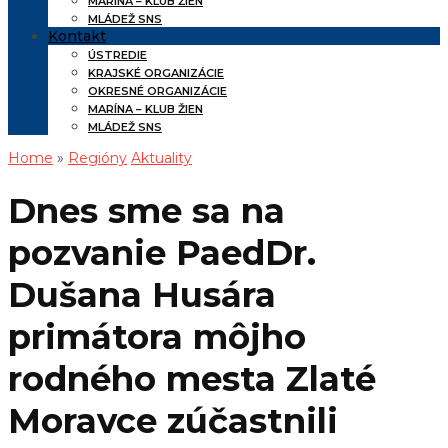
MARÍNA – KLUB ŽIEN
MLÁDEŽ SNS
Kontakt
ÚSTREDIE
KRAJSKÉ ORGANIZÁCIE
OKRESNÉ ORGANIZÁCIE
MARÍNA – KLUB ŽIEN
MLÁDEŽ SNS
Home
»
Regióny
Aktuality
Dnes sme sa na
pozvanie PaedDr.
Dušana Husára
primátora môjho
rodného mesta Zlaté
Moravce zúčastnili