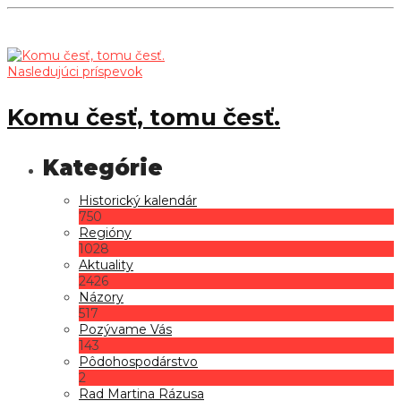
Nasledujúci príspevok
Komu česť, tomu česť.
Historický kalendár
750
Regióny
1028
Aktuality
2426
Názory
517
Pozývame Vás
143
Pôdohospodárstvo
2
Rad Martina Rázusa