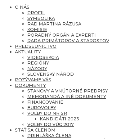
O NÁS
PROFIL
SYMBOLIKA
RAD MARTINA RÁZUSA
KOMISIE
PORADNÝ ORGÁN A EXPERTI
RADA PRIMÁTOROV A STAROSTOV
PREDSEDNÍCTVO
AKTUALITY
VIDEOSEKCIA
REGIÓNY
NÁZORY
SLOVENSKÝ NÁROD
POZÝVAME VÁS
DOKUMENTY
STANOVY A VNÚTORNÉ PREDPISY
MEMORANDÁ A INÉ DOKUMENTY
FINANCOVANIE
EUROVOĽBY
VOĽBY DO NR SR
KANDIDÁTI 2023
VOĽBY DO VÚC 2017
STAŤ SA ČLENOM
PRIHLÁŠKA ČLENA