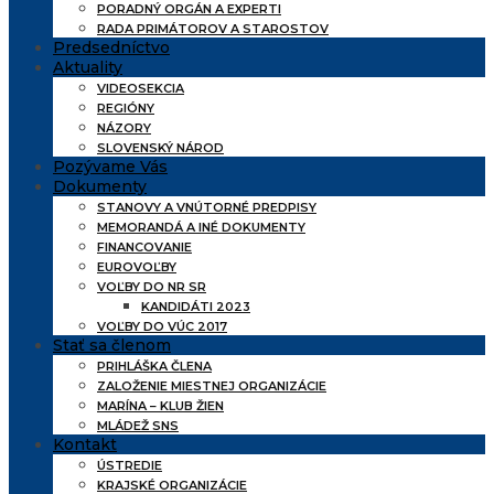
PORADNÝ ORGÁN A EXPERTI
RADA PRIMÁTOROV A STAROSTOV
Predsedníctvo
Aktuality
VIDEOSEKCIA
REGIÓNY
NÁZORY
SLOVENSKÝ NÁROD
Pozývame Vás
Dokumenty
STANOVY A VNÚTORNÉ PREDPISY
MEMORANDÁ A INÉ DOKUMENTY
FINANCOVANIE
EUROVOĽBY
VOĽBY DO NR SR
KANDIDÁTI 2023
VOĽBY DO VÚC 2017
Stať sa členom
PRIHLÁŠKA ČLENA
ZALOŽENIE MIESTNEJ ORGANIZÁCIE
MARÍNA – KLUB ŽIEN
MLÁDEŽ SNS
Kontakt
ÚSTREDIE
KRAJSKÉ ORGANIZÁCIE