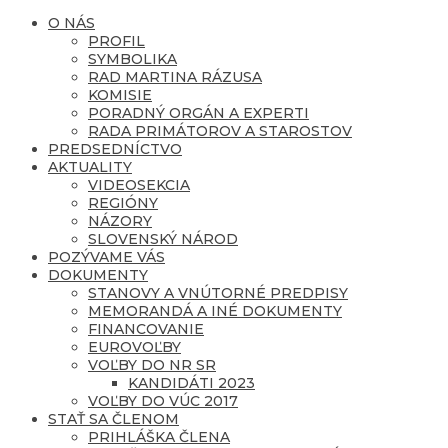
O NÁS
PROFIL
SYMBOLIKA
RAD MARTINA RÁZUSA
KOMISIE
PORADNÝ ORGÁN A EXPERTI
RADA PRIMÁTOROV A STAROSTOV
PREDSEDNÍCTVO
AKTUALITY
VIDEOSEKCIA
REGIÓNY
NÁZORY
SLOVENSKÝ NÁROD
POZÝVAME VÁS
DOKUMENTY
STANOVY A VNÚTORNÉ PREDPISY
MEMORANDÁ A INÉ DOKUMENTY
FINANCOVANIE
EUROVOĽBY
VOĽBY DO NR SR
KANDIDÁTI 2023
VOĽBY DO VÚC 2017
STAŤ SA ČLENOM
PRIHLÁŠKA ČLENA