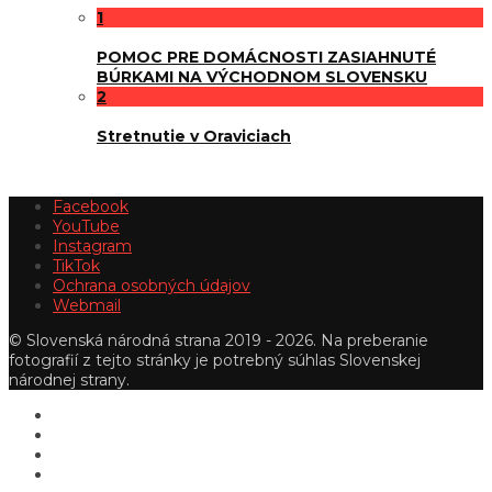
1
POMOC PRE DOMÁCNOSTI ZASIAHNUTÉ
BÚRKAMI NA VÝCHODNOM SLOVENSKU
2
Stretnutie v Oraviciach
Facebook
YouTube
Instagram
TikTok
Ochrana osobných údajov
Webmail
© Slovenská národná strana 2019 - 2026. Na preberanie
fotografií z tejto stránky je potrebný súhlas Slovenskej
národnej strany.