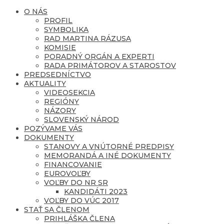
O NÁS
PROFIL
SYMBOLIKA
RAD MARTINA RÁZUSA
KOMISIE
PORADNÝ ORGÁN A EXPERTI
RADA PRIMÁTOROV A STAROSTOV
PREDSEDNÍCTVO
AKTUALITY
VIDEOSEKCIA
REGIÓNY
NÁZORY
SLOVENSKÝ NÁROD
POZÝVAME VÁS
DOKUMENTY
STANOVY A VNÚTORNÉ PREDPISY
MEMORANDÁ A INÉ DOKUMENTY
FINANCOVANIE
EUROVOĽBY
VOĽBY DO NR SR
KANDIDÁTI 2023
VOĽBY DO VÚC 2017
STAŤ SA ČLENOM
PRIHLÁŠKA ČLENA