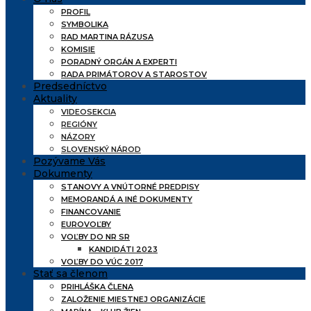
PROFIL
SYMBOLIKA
RAD MARTINA RÁZUSA
KOMISIE
PORADNÝ ORGÁN A EXPERTI
RADA PRIMÁTOROV A STAROSTOV
Predsedníctvo
Aktuality
VIDEOSEKCIA
REGIÓNY
NÁZORY
SLOVENSKÝ NÁROD
Pozývame Vás
Dokumenty
STANOVY A VNÚTORNÉ PREDPISY
MEMORANDÁ A INÉ DOKUMENTY
FINANCOVANIE
EUROVOĽBY
VOĽBY DO NR SR
KANDIDÁTI 2023
VOĽBY DO VÚC 2017
Stať sa členom
PRIHLÁŠKA ČLENA
ZALOŽENIE MIESTNEJ ORGANIZÁCIE