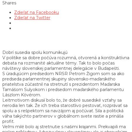
Shares
Zdieľať na Facebooku
Zdieľať na Twitter
Dobrí susedia spolu komunikujú
V politike sa dobre počúva rozumná, otvorená a konštruktívna
debata na rozmanité aktuálne témy. Tak to bolo počas
návštevy slovenskej parlamentnej delegácie v Budapešti.
S úradujúcim predsedom NRSR Petrom Žigom som sa ako
predseda parlamentnej skupiny slovensko-maďarského
priatelstva zúčastnil na stretnutí s prezidentom Maďarska
Tamášom Sulyokom i predsedom maďarského parlamentu
Lászlom Kövérom.
Leitmotivom diskusií bolo to, že dobré susedské vzťahy sa
nerodia len tak. Že ich treba starostlivo pestovať, rozprávať sa
spolu a s rešpektom sa navzájom aj počúvať. Sila a politická
váha takýchto partnerov v globálnom svete rastie a prináša
profit.
Veľmi milé bolo aj stretnutie s našimi krajanmi. Prekvapili ma
nielen príkladnou, ľubozvučnou slovenčinou ale aj obrovským