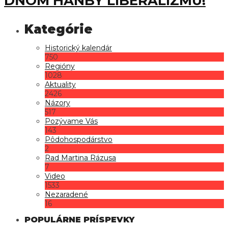
DŇOM HANBY LIBERALIZMU!
Historický kalendár
750
Regióny
1028
Aktuality
2426
Názory
517
Pozývame Vás
143
Pôdohospodárstvo
2
Rad Martina Rázusa
7
Video
1533
Nezaradené
16
POPULÁRNE PRÍSPEVKY