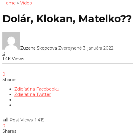
Home
»
Video
Dolár, Klokan, Matelko??
Zuzana Skopcova
Zverejnené 3. januára 2022
0
1.4K Views
0
Shares
Zdieľať na Facebooku
Zdieľať na Twitter
Post Views:
1 415
0
Shares