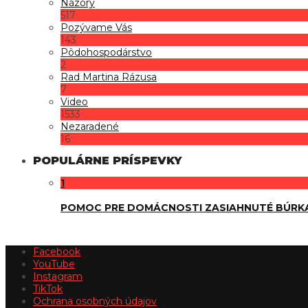
Názory
517
Pozývame Vás
143
Pôdohospodárstvo
2
Rad Martina Rázusa
7
Video
1533
Nezaradené
16
POPULÁRNE PRÍSPEVKY
1
POMOC PRE DOMÁCNOSTI ZASIAHNUTÉ BÚRK
Facebook
YouTube
Instagram
TikTok
Ochrana osobných údajov