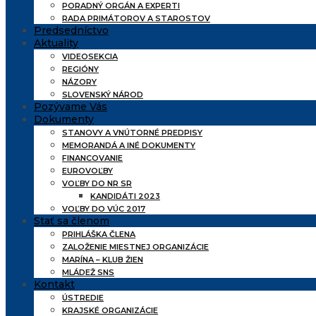
PORADNÝ ORGÁN A EXPERTI
RADA PRIMÁTOROV A STAROSTOV
Predsedníctvo
Aktuality
VIDEOSEKCIA
REGIÓNY
NÁZORY
SLOVENSKÝ NÁROD
Pozývame Vás
Dokumenty
STANOVY A VNÚTORNÉ PREDPISY
MEMORANDÁ A INÉ DOKUMENTY
FINANCOVANIE
EUROVOĽBY
VOĽBY DO NR SR
KANDIDÁTI 2023
VOĽBY DO VÚC 2017
Stať sa členom
PRIHLÁŠKA ČLENA
ZALOŽENIE MIESTNEJ ORGANIZÁCIE
MARÍNA – KLUB ŽIEN
MLÁDEŽ SNS
Kontakt
ÚSTREDIE
KRAJSKÉ ORGANIZÁCIE