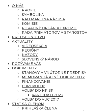
O NÁS
PROFIL
SYMBOLIKA
RAD MARTINA RÁZUSA
KOMISIE
PORADNÝ ORGÁN A EXPERTI
RADA PRIMÁTOROV A STAROSTOV
PREDSEDNÍCTVO
AKTUALITY
VIDEOSEKCIA
REGIÓNY
NÁZORY
SLOVENSKÝ NÁROD
POZÝVAME VÁS
DOKUMENTY
STANOVY A VNÚTORNÉ PREDPISY
MEMORANDÁ A INÉ DOKUMENTY
FINANCOVANIE
EUROVOĽBY
VOĽBY DO NR SR
KANDIDÁTI 2023
VOĽBY DO VÚC 2017
STAŤ SA ČLENOM
PRIHLÁŠKA ČLENA