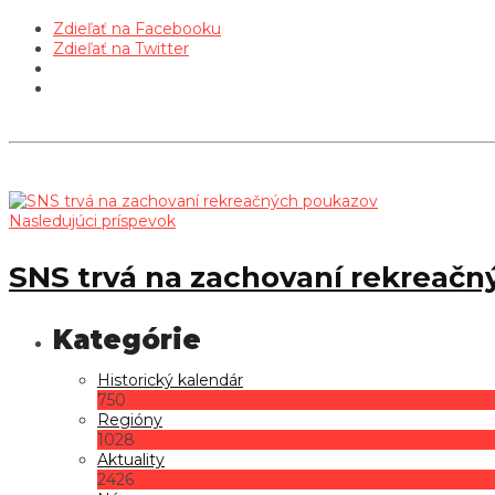
Zdieľať na Facebooku
Zdieľať na Twitter
Nasledujúci príspevok
SNS trvá na zachovaní rekreač
Historický kalendár
750
Regióny
1028
Aktuality
2426