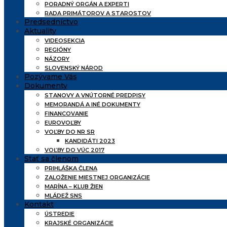
PORADNÝ ORGÁN A EXPERTI
RADA PRIMÁTOROV A STAROSTOV
Predsedníctvo
Aktuality
VIDEOSEKCIA
REGIÓNY
NÁZORY
SLOVENSKÝ NÁROD
Pozývame Vás
Dokumenty
STANOVY A VNÚTORNÉ PREDPISY
MEMORANDÁ A INÉ DOKUMENTY
FINANCOVANIE
EUROVOĽBY
VOĽBY DO NR SR
KANDIDÁTI 2023
VOĽBY DO VÚC 2017
Stať sa členom
PRIHLÁŠKA ČLENA
ZALOŽENIE MIESTNEJ ORGANIZÁCIE
MARÍNA – KLUB ŽIEN
MLÁDEŽ SNS
Kontakt
ÚSTREDIE
KRAJSKÉ ORGANIZÁCIE