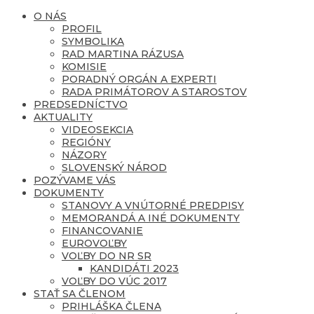
O NÁS
PROFIL
SYMBOLIKA
RAD MARTINA RÁZUSA
KOMISIE
PORADNÝ ORGÁN A EXPERTI
RADA PRIMÁTOROV A STAROSTOV
PREDSEDNÍCTVO
AKTUALITY
VIDEOSEKCIA
REGIÓNY
NÁZORY
SLOVENSKÝ NÁROD
POZÝVAME VÁS
DOKUMENTY
STANOVY A VNÚTORNÉ PREDPISY
MEMORANDÁ A INÉ DOKUMENTY
FINANCOVANIE
EUROVOĽBY
VOĽBY DO NR SR
KANDIDÁTI 2023
VOĽBY DO VÚC 2017
STAŤ SA ČLENOM
PRIHLÁŠKA ČLENA