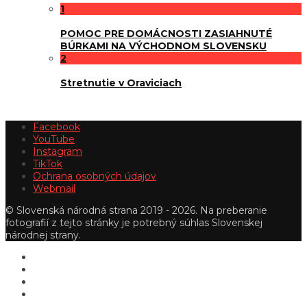
1
POMOC PRE DOMÁCNOSTI ZASIAHNUTÉ
BÚRKAMI NA VÝCHODNOM SLOVENSKU
2
Stretnutie v Oraviciach
Facebook
YouTube
Instagram
TikTok
Ochrana osobných údajov
Webmail
© Slovenská národná strana 2019 - 2026. Na preberanie
fotografií z tejto stránky je potrebný súhlas Slovenskej
národnej strany.