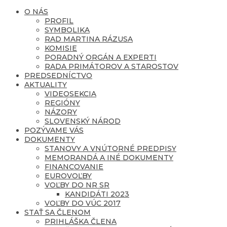
O NÁS
PROFIL
SYMBOLIKA
RAD MARTINA RÁZUSA
KOMISIE
PORADNÝ ORGÁN A EXPERTI
RADA PRIMÁTOROV A STAROSTOV
PREDSEDNÍCTVO
AKTUALITY
VIDEOSEKCIA
REGIÓNY
NÁZORY
SLOVENSKÝ NÁROD
POZÝVAME VÁS
DOKUMENTY
STANOVY A VNÚTORNÉ PREDPISY
MEMORANDÁ A INÉ DOKUMENTY
FINANCOVANIE
EUROVOĽBY
VOĽBY DO NR SR
KANDIDÁTI 2023
VOĽBY DO VÚC 2017
STAŤ SA ČLENOM
PRIHLÁŠKA ČLENA