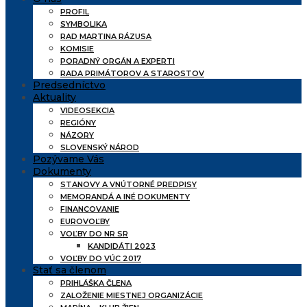
PROFIL
SYMBOLIKA
RAD MARTINA RÁZUSA
KOMISIE
PORADNÝ ORGÁN A EXPERTI
RADA PRIMÁTOROV A STAROSTOV
Predsedníctvo
Aktuality
VIDEOSEKCIA
REGIÓNY
NÁZORY
SLOVENSKÝ NÁROD
Pozývame Vás
Dokumenty
STANOVY A VNÚTORNÉ PREDPISY
MEMORANDÁ A INÉ DOKUMENTY
FINANCOVANIE
EUROVOĽBY
VOĽBY DO NR SR
KANDIDÁTI 2023
VOĽBY DO VÚC 2017
Stať sa členom
PRIHLÁŠKA ČLENA
ZALOŽENIE MIESTNEJ ORGANIZÁCIE