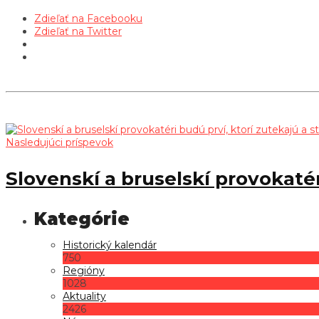
Zdieľať na Facebooku
Zdieľať na Twitter
Nasledujúci príspevok
Slovenskí a bruselskí provokatér
Historický kalendár
750
Regióny
1028
Aktuality
2426