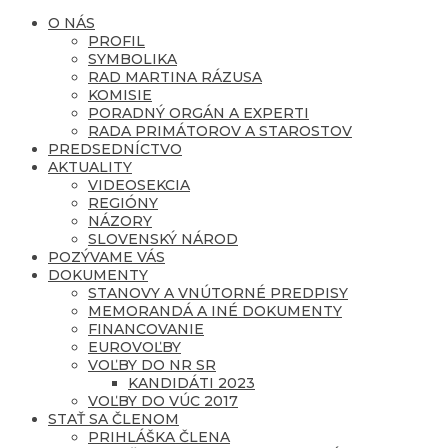
O NÁS
PROFIL
SYMBOLIKA
RAD MARTINA RÁZUSA
KOMISIE
PORADNÝ ORGÁN A EXPERTI
RADA PRIMÁTOROV A STAROSTOV
PREDSEDNÍCTVO
AKTUALITY
VIDEOSEKCIA
REGIÓNY
NÁZORY
SLOVENSKÝ NÁROD
POZÝVAME VÁS
DOKUMENTY
STANOVY A VNÚTORNÉ PREDPISY
MEMORANDÁ A INÉ DOKUMENTY
FINANCOVANIE
EUROVOĽBY
VOĽBY DO NR SR
KANDIDÁTI 2023
VOĽBY DO VÚC 2017
STAŤ SA ČLENOM
PRIHLÁŠKA ČLENA