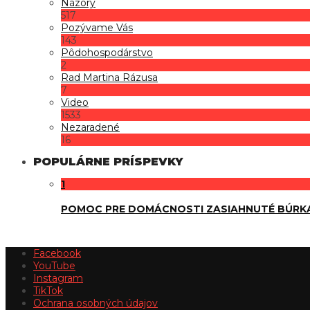
Názory
517
Pozývame Vás
143
Pôdohospodárstvo
2
Rad Martina Rázusa
7
Video
1533
Nezaradené
16
POPULÁRNE PRÍSPEVKY
1
POMOC PRE DOMÁCNOSTI ZASIAHNUTÉ BÚRK
Facebook
YouTube
Instagram
TikTok
Ochrana osobných údajov