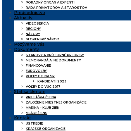
PORADNÝ ORGÁN A EXPERTI
RADA PRIMÁTOROV A STAROSTOV
Predsedníctvo
Aktuality
VIDEOSEKCIA
REGIÓNY
NÁZORY
SLOVENSKÝ NÁROD
Pozývame Vás
Dokumenty
STANOVY A VNÚTORNÉ PREDPISY
MEMORANDÁ A INÉ DOKUMENTY
FINANCOVANIE
EUROVOĽBY
VOĽBY DO NR SR
KANDIDÁTI 2023
VOĽBY DO VÚC 2017
Stať sa členom
PRIHLÁŠKA ČLENA
ZALOŽENIE MIESTNEJ ORGANIZÁCIE
MARÍNA – KLUB ŽIEN
MLÁDEŽ SNS
Kontakt
ÚSTREDIE
KRAJSKÉ ORGANIZÁCIE