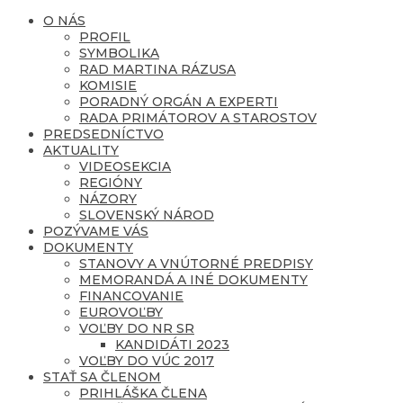
O NÁS
PROFIL
SYMBOLIKA
RAD MARTINA RÁZUSA
KOMISIE
PORADNÝ ORGÁN A EXPERTI
RADA PRIMÁTOROV A STAROSTOV
PREDSEDNÍCTVO
AKTUALITY
VIDEOSEKCIA
REGIÓNY
NÁZORY
SLOVENSKÝ NÁROD
POZÝVAME VÁS
DOKUMENTY
STANOVY A VNÚTORNÉ PREDPISY
MEMORANDÁ A INÉ DOKUMENTY
FINANCOVANIE
EUROVOĽBY
VOĽBY DO NR SR
KANDIDÁTI 2023
VOĽBY DO VÚC 2017
STAŤ SA ČLENOM
PRIHLÁŠKA ČLENA