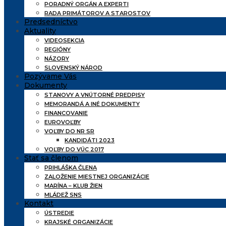
PORADNÝ ORGÁN A EXPERTI
RADA PRIMÁTOROV A STAROSTOV
Predsedníctvo
Aktuality
VIDEOSEKCIA
REGIÓNY
NÁZORY
SLOVENSKÝ NÁROD
Pozývame Vás
Dokumenty
STANOVY A VNÚTORNÉ PREDPISY
MEMORANDÁ A INÉ DOKUMENTY
FINANCOVANIE
EUROVOĽBY
VOĽBY DO NR SR
KANDIDÁTI 2023
VOĽBY DO VÚC 2017
Stať sa členom
PRIHLÁŠKA ČLENA
ZALOŽENIE MIESTNEJ ORGANIZÁCIE
MARÍNA – KLUB ŽIEN
MLÁDEŽ SNS
Kontakt
ÚSTREDIE
KRAJSKÉ ORGANIZÁCIE