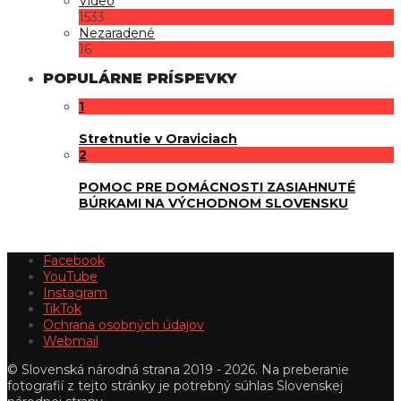
Video
1533
Nezaradené
16
POPULÁRNE PRÍSPEVKY
1
Stretnutie v Oraviciach
2
POMOC PRE DOMÁCNOSTI ZASIAHNUTÉ
BÚRKAMI NA VÝCHODNOM SLOVENSKU
Facebook
YouTube
Instagram
TikTok
Ochrana osobných údajov
Webmail
© Slovenská národná strana 2019 - 2026. Na preberanie
fotografií z tejto stránky je potrebný súhlas Slovenskej