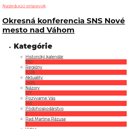
Nasledujúci príspevok
Okresná konferencia SNS Nové
mesto nad Váhom
Historický kalendár
750
Regióny
1028
Aktuality
2426
Názory
517
Pozývame Vás
143
Pôdohospodárstvo
2
Rad Martina Rázusa
7