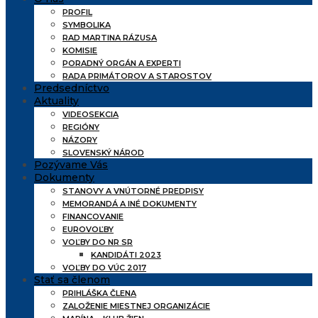
PROFIL
SYMBOLIKA
RAD MARTINA RÁZUSA
KOMISIE
PORADNÝ ORGÁN A EXPERTI
RADA PRIMÁTOROV A STAROSTOV
Predsedníctvo
Aktuality
VIDEOSEKCIA
REGIÓNY
NÁZORY
SLOVENSKÝ NÁROD
Pozývame Vás
Dokumenty
STANOVY A VNÚTORNÉ PREDPISY
MEMORANDÁ A INÉ DOKUMENTY
FINANCOVANIE
EUROVOĽBY
VOĽBY DO NR SR
KANDIDÁTI 2023
VOĽBY DO VÚC 2017
Stať sa členom
PRIHLÁŠKA ČLENA
ZALOŽENIE MIESTNEJ ORGANIZÁCIE