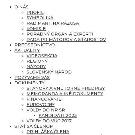
O NÁS
PROFIL
SYMBOLIKA
RAD MARTINA RÁZUSA
KOMISIE
PORADNÝ ORGÁN A EXPERTI
RADA PRIMÁTOROV A STAROSTOV
PREDSEDNÍCTVO
AKTUALITY
VIDEOSEKCIA
REGIÓNY
NÁZORY
SLOVENSKÝ NÁROD
POZÝVAME VÁS
DOKUMENTY
STANOVY A VNÚTORNÉ PREDPISY
MEMORANDÁ A INÉ DOKUMENTY
FINANCOVANIE
EUROVOĽBY
VOĽBY DO NR SR
KANDIDÁTI 2023
VOĽBY DO VÚC 2017
STAŤ SA ČLENOM
PRIHLÁŠKA ČLENA