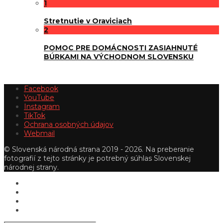
1
Stretnutie v Oraviciach
2
POMOC PRE DOMÁCNOSTI ZASIAHNUTÉ
BÚRKAMI NA VÝCHODNOM SLOVENSKU
Facebook
YouTube
Instagram
TikTok
Ochrana osobných údajov
Webmail
© Slovenská národná strana 2019 - 2026. Na preberanie
fotografií z tejto stránky je potrebný súhlas Slovenskej
národnej strany.