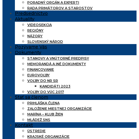
PORADNÝ ORGÁN A EXPERTI
RADA PRIMÁTOROV A STAROSTOV
Predsedníctvo
Aktuality
VIDEOSEKCIA
REGIÓNY
NÁZORY
SLOVENSKÝ NÁROD
Pozývame Vás
Dokumenty
STANOVY A VNÚTORNÉ PREDPISY
MEMORANDÁ A INÉ DOKUMENTY
FINANCOVANIE
EUROVOĽBY
VOĽBY DO NR SR
KANDIDÁTI 2023
VOĽBY DO VÚC 2017
Stať sa členom
PRIHLÁŠKA ČLENA
ZALOŽENIE MIESTNEJ ORGANIZÁCIE
MARÍNA – KLUB ŽIEN
MLÁDEŽ SNS
Kontakt
ÚSTREDIE
KRAJSKÉ ORGANIZÁCIE