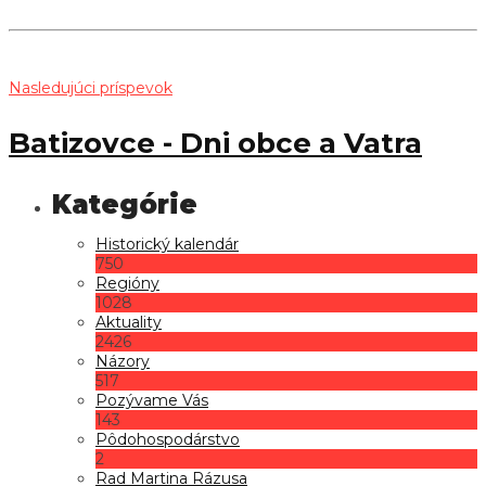
Nasledujúci príspevok
Batizovce - Dni obce a Vatra
Historický kalendár
750
Regióny
1028
Aktuality
2426
Názory
517
Pozývame Vás
143
Pôdohospodárstvo
2
Rad Martina Rázusa