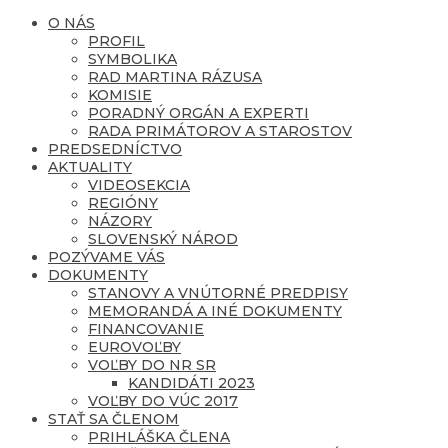
O NÁS
PROFIL
SYMBOLIKA
RAD MARTINA RÁZUSA
KOMISIE
PORADNÝ ORGÁN A EXPERTI
RADA PRIMÁTOROV A STAROSTOV
PREDSEDNÍCTVO
AKTUALITY
VIDEOSEKCIA
REGIÓNY
NÁZORY
SLOVENSKÝ NÁROD
POZÝVAME VÁS
DOKUMENTY
STANOVY A VNÚTORNÉ PREDPISY
MEMORANDÁ A INÉ DOKUMENTY
FINANCOVANIE
EUROVOĽBY
VOĽBY DO NR SR
KANDIDÁTI 2023
VOĽBY DO VÚC 2017
STAŤ SA ČLENOM
PRIHLÁŠKA ČLENA