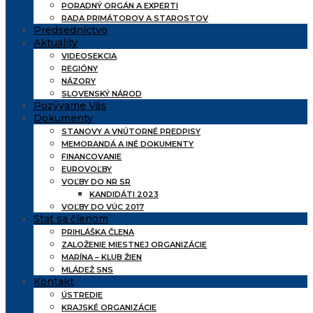
PORADNÝ ORGÁN A EXPERTI
RADA PRIMÁTOROV A STAROSTOV
Predsedníctvo
Aktuality
VIDEOSEKCIA
REGIÓNY
NÁZORY
SLOVENSKÝ NÁROD
Pozývame Vás
Dokumenty
STANOVY A VNÚTORNÉ PREDPISY
MEMORANDÁ A INÉ DOKUMENTY
FINANCOVANIE
EUROVOĽBY
VOĽBY DO NR SR
KANDIDÁTI 2023
VOĽBY DO VÚC 2017
Stať sa členom
PRIHLÁŠKA ČLENA
ZALOŽENIE MIESTNEJ ORGANIZÁCIE
MARÍNA – KLUB ŽIEN
MLÁDEŽ SNS
Kontakt
ÚSTREDIE
KRAJSKÉ ORGANIZÁCIE