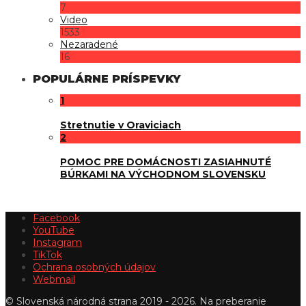
7
Video
1533
Nezaradené
16
POPULÁRNE PRÍSPEVKY
1
Stretnutie v Oraviciach
2
POMOC PRE DOMÁCNOSTI ZASIAHNUTÉ
BÚRKAMI NA VÝCHODNOM SLOVENSKU
Facebook
YouTube
Instagram
TikTok
Ochrana osobných údajov
Webmail
© Slovenská národná strana 2019 - 2026. Na preberanie