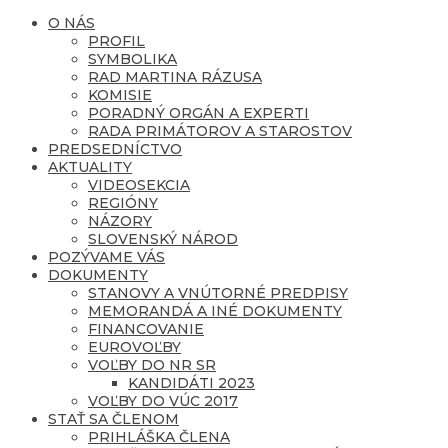
O NÁS
PROFIL
SYMBOLIKA
RAD MARTINA RÁZUSA
KOMISIE
PORADNÝ ORGÁN A EXPERTI
RADA PRIMÁTOROV A STAROSTOV
PREDSEDNÍCTVO
AKTUALITY
VIDEOSEKCIA
REGIÓNY
NÁZORY
SLOVENSKÝ NÁROD
POZÝVAME VÁS
DOKUMENTY
STANOVY A VNÚTORNÉ PREDPISY
MEMORANDÁ A INÉ DOKUMENTY
FINANCOVANIE
EUROVOĽBY
VOĽBY DO NR SR
KANDIDÁTI 2023
VOĽBY DO VÚC 2017
STAŤ SA ČLENOM
PRIHLÁŠKA ČLENA