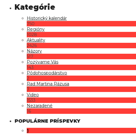
Historický kalendár
750
Regióny
1028
Aktuality
2426
Názory
517
Pozývame Vás
143
Pôdohospodárstvo
2
Rad Martina Rázusa
7
Video
1533
Nezaradené
16
POPULÁRNE PRÍSPEVKY
1