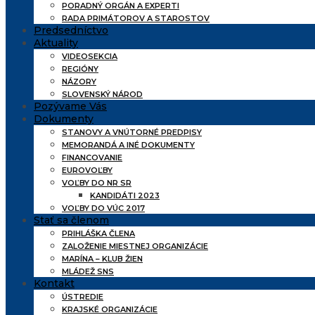
PORADNÝ ORGÁN A EXPERTI
RADA PRIMÁTOROV A STAROSTOV
Predsedníctvo
Aktuality
VIDEOSEKCIA
REGIÓNY
NÁZORY
SLOVENSKÝ NÁROD
Pozývame Vás
Dokumenty
STANOVY A VNÚTORNÉ PREDPISY
MEMORANDÁ A INÉ DOKUMENTY
FINANCOVANIE
EUROVOĽBY
VOĽBY DO NR SR
KANDIDÁTI 2023
VOĽBY DO VÚC 2017
Stať sa členom
PRIHLÁŠKA ČLENA
ZALOŽENIE MIESTNEJ ORGANIZÁCIE
MARÍNA – KLUB ŽIEN
MLÁDEŽ SNS
Kontakt
ÚSTREDIE
KRAJSKÉ ORGANIZÁCIE