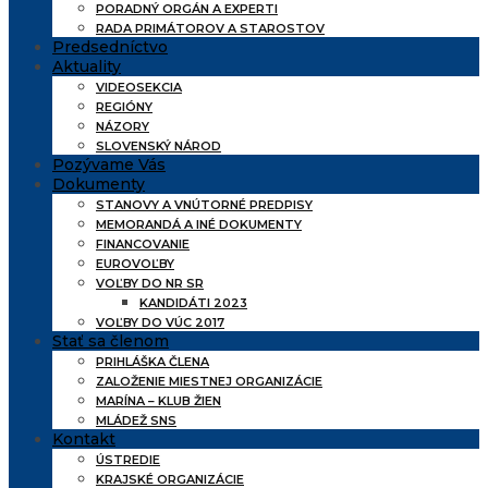
PORADNÝ ORGÁN A EXPERTI
RADA PRIMÁTOROV A STAROSTOV
Predsedníctvo
Aktuality
VIDEOSEKCIA
REGIÓNY
NÁZORY
SLOVENSKÝ NÁROD
Pozývame Vás
Dokumenty
STANOVY A VNÚTORNÉ PREDPISY
MEMORANDÁ A INÉ DOKUMENTY
FINANCOVANIE
EUROVOĽBY
VOĽBY DO NR SR
KANDIDÁTI 2023
VOĽBY DO VÚC 2017
Stať sa členom
PRIHLÁŠKA ČLENA
ZALOŽENIE MIESTNEJ ORGANIZÁCIE
MARÍNA – KLUB ŽIEN
MLÁDEŽ SNS
Kontakt
ÚSTREDIE
KRAJSKÉ ORGANIZÁCIE