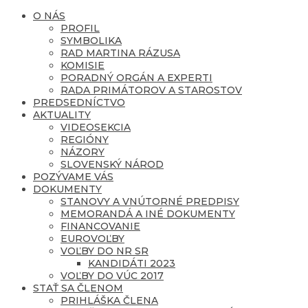
O NÁS
PROFIL
SYMBOLIKA
RAD MARTINA RÁZUSA
KOMISIE
PORADNÝ ORGÁN A EXPERTI
RADA PRIMÁTOROV A STAROSTOV
PREDSEDNÍCTVO
AKTUALITY
VIDEOSEKCIA
REGIÓNY
NÁZORY
SLOVENSKÝ NÁROD
POZÝVAME VÁS
DOKUMENTY
STANOVY A VNÚTORNÉ PREDPISY
MEMORANDÁ A INÉ DOKUMENTY
FINANCOVANIE
EUROVOĽBY
VOĽBY DO NR SR
KANDIDÁTI 2023
VOĽBY DO VÚC 2017
STAŤ SA ČLENOM
PRIHLÁŠKA ČLENA