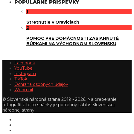
POPULÁRNE PRÍSPEVKY
1
Stretnutie v Oraviciach
2
POMOC PRE DOMÁCNOSTI ZASIAHNUTÉ
BÚRKAMI NA VÝCHODNOM SLOVENSKU
Facebook
YouTube
Instagram
TikTok
Ochrana osobných údajov
Webmail
© Slovenská národná strana 2019 - 2026. Na preberanie
fotografií z tejto stránky je potrebný súhlas Slovenskej
národnej strany.