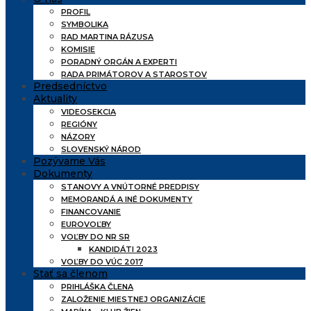
PROFIL
SYMBOLIKA
RAD MARTINA RÁZUSA
KOMISIE
PORADNÝ ORGÁN A EXPERTI
RADA PRIMÁTOROV A STAROSTOV
Predsedníctvo
Aktuality
VIDEOSEKCIA
REGIÓNY
NÁZORY
SLOVENSKÝ NÁROD
Pozývame Vás
Dokumenty
STANOVY A VNÚTORNÉ PREDPISY
MEMORANDÁ A INÉ DOKUMENTY
FINANCOVANIE
EUROVOĽBY
VOĽBY DO NR SR
KANDIDÁTI 2023
VOĽBY DO VÚC 2017
Stať sa členom
PRIHLÁŠKA ČLENA
ZALOŽENIE MIESTNEJ ORGANIZÁCIE