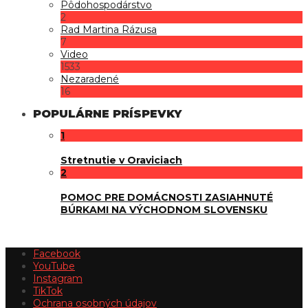
Pôdohospodárstvo
2
Rad Martina Rázusa
7
Video
1533
Nezaradené
16
POPULÁRNE PRÍSPEVKY
1
Stretnutie v Oraviciach
2
POMOC PRE DOMÁCNOSTI ZASIAHNUTÉ
BÚRKAMI NA VÝCHODNOM SLOVENSKU
Facebook
YouTube
Instagram
TikTok
Ochrana osobných údajov