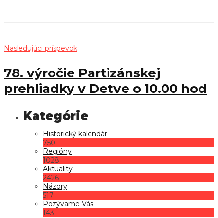
Nasledujúci príspevok
78. výročie Partizánskej
prehliadky v Detve o 10.00 hod
Historický kalendár
750
Regióny
1028
Aktuality
2426
Názory
517
Pozývame Vás
143