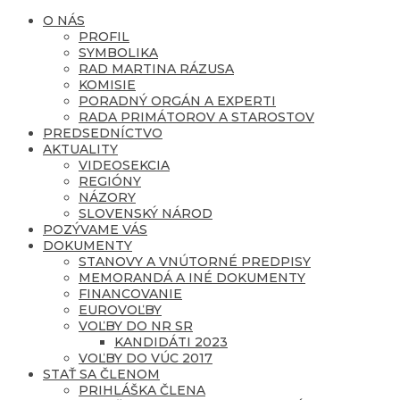
O NÁS
PROFIL
SYMBOLIKA
RAD MARTINA RÁZUSA
KOMISIE
PORADNÝ ORGÁN A EXPERTI
RADA PRIMÁTOROV A STAROSTOV
PREDSEDNÍCTVO
AKTUALITY
VIDEOSEKCIA
REGIÓNY
NÁZORY
SLOVENSKÝ NÁROD
POZÝVAME VÁS
DOKUMENTY
STANOVY A VNÚTORNÉ PREDPISY
MEMORANDÁ A INÉ DOKUMENTY
FINANCOVANIE
EUROVOĽBY
VOĽBY DO NR SR
KANDIDÁTI 2023
VOĽBY DO VÚC 2017
STAŤ SA ČLENOM
PRIHLÁŠKA ČLENA