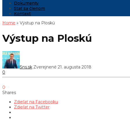
Dokumenty
Stať sa členom
Kontakt
Home
» Výstup na Ploskú
Výstup na Ploskú
Sns.sk
Zverejnené 21. augusta 2018
0
0
Shares
Zdieľať na Facebooku
Zdieľať na Twitter