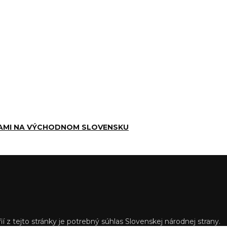
AMI NA VÝCHODNOM SLOVENSKU
í z tejto stránky je potrebný súhlas Slovenskej národnej strany.