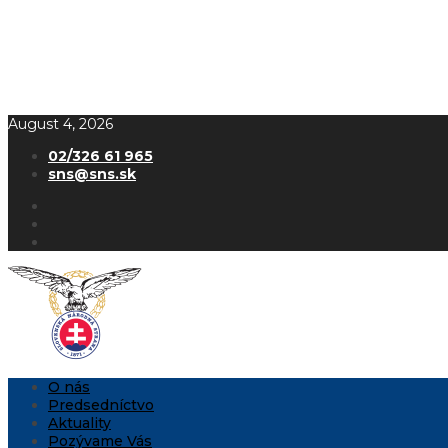
August 4, 2026
02/326 61 965
sns@sns.sk
O nás
Predsedníctvo
Aktuality
Pozývame Vás