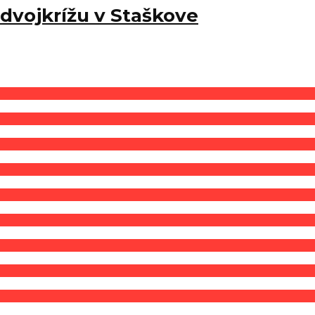
dvojkrížu v Staškove