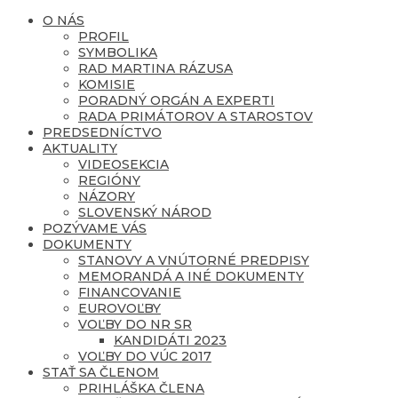
O NÁS
PROFIL
SYMBOLIKA
RAD MARTINA RÁZUSA
KOMISIE
PORADNÝ ORGÁN A EXPERTI
RADA PRIMÁTOROV A STAROSTOV
PREDSEDNÍCTVO
AKTUALITY
VIDEOSEKCIA
REGIÓNY
NÁZORY
SLOVENSKÝ NÁROD
POZÝVAME VÁS
DOKUMENTY
STANOVY A VNÚTORNÉ PREDPISY
MEMORANDÁ A INÉ DOKUMENTY
FINANCOVANIE
EUROVOĽBY
VOĽBY DO NR SR
KANDIDÁTI 2023
VOĽBY DO VÚC 2017
STAŤ SA ČLENOM
PRIHLÁŠKA ČLENA