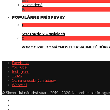
1533
Nezaradené
16
POPULÁRNE PRÍSPEVKY
1
Stretnutie v Oraviciach
2
POMOC PRE DOMÁCNOSTI ZASIAHNUTÉ BÚRK
Facebook
YouTube
Instagram
TikTok
Ochrana osobných údajov
Webmail
© Slovenská národná strana 2019 - 2026. Na preberanie fotografi