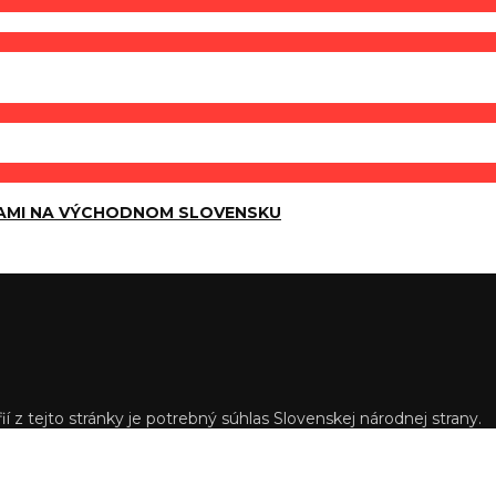
AMI NA VÝCHODNOM SLOVENSKU
í z tejto stránky je potrebný súhlas Slovenskej národnej strany.