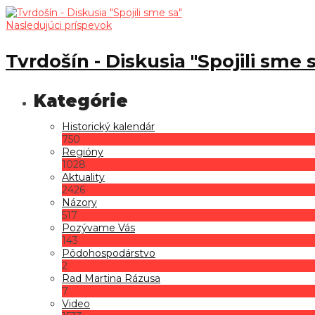
Nasledujúci príspevok
Tvrdošín - Diskusia "Spojili sme 
Historický kalendár
750
Regióny
1028
Aktuality
2426
Názory
517
Pozývame Vás
143
Pôdohospodárstvo
2
Rad Martina Rázusa
7
Video