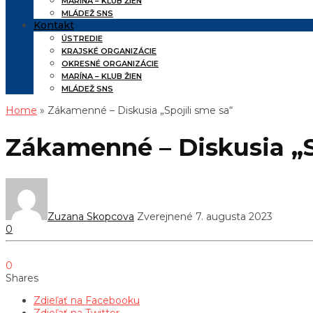
MARÍNA – KLUB ŽIEN
MLÁDEŽ SNS
Kontakt
ÚSTREDIE
KRAJSKÉ ORGANIZÁCIE
OKRESNÉ ORGANIZÁCIE
MARÍNA – KLUB ŽIEN
MLÁDEŽ SNS
Home
» Zákamenné – Diskusia „Spojili sme sa“
Zákamenné – Diskusia „S
Zuzana Skopcova
Zverejnené 7. augusta 2023
0
0
Shares
Zdieľať na Facebooku
Zdieľať na Twitter