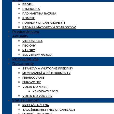
PROFIL
SYMBOLIKA
RAD MARTINA RÁZUSA
KOMISIE
PORADNÝ ORGÁN A EXPERTI
RADA PRIMÁTOROV A STAROSTOV
Predsedníctvo
Aktuality
VIDEOSEKCIA
REGIÓNY
NÁZORY
SLOVENSKÝ NÁROD
Pozývame Vás
Dokumenty
STANOVY A VNÚTORNÉ PREDPISY
MEMORANDÁ A INÉ DOKUMENTY
FINANCOVANIE
EUROVOĽBY
VOĽBY DO NR SR
KANDIDÁTI 2023
VOĽBY DO VÚC 2017
Stať sa členom
PRIHLÁŠKA ČLENA
ZALOŽENIE MIESTNEJ ORGANIZÁCIE