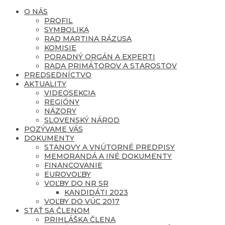
O NÁS
PROFIL
SYMBOLIKA
RAD MARTINA RÁZUSA
KOMISIE
PORADNÝ ORGÁN A EXPERTI
RADA PRIMÁTOROV A STAROSTOV
PREDSEDNÍCTVO
AKTUALITY
VIDEOSEKCIA
REGIÓNY
NÁZORY
SLOVENSKÝ NÁROD
POZÝVAME VÁS
DOKUMENTY
STANOVY A VNÚTORNÉ PREDPISY
MEMORANDÁ A INÉ DOKUMENTY
FINANCOVANIE
EUROVOĽBY
VOĽBY DO NR SR
KANDIDÁTI 2023
VOĽBY DO VÚC 2017
STAŤ SA ČLENOM
PRIHLÁŠKA ČLENA