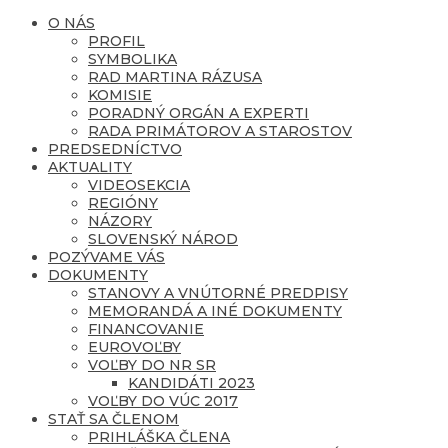
O NÁS
PROFIL
SYMBOLIKA
RAD MARTINA RÁZUSA
KOMISIE
PORADNÝ ORGÁN A EXPERTI
RADA PRIMÁTOROV A STAROSTOV
PREDSEDNÍCTVO
AKTUALITY
VIDEOSEKCIA
REGIÓNY
NÁZORY
SLOVENSKÝ NÁROD
POZÝVAME VÁS
DOKUMENTY
STANOVY A VNÚTORNÉ PREDPISY
MEMORANDÁ A INÉ DOKUMENTY
FINANCOVANIE
EUROVOĽBY
VOĽBY DO NR SR
KANDIDÁTI 2023
VOĽBY DO VÚC 2017
STAŤ SA ČLENOM
PRIHLÁŠKA ČLENA