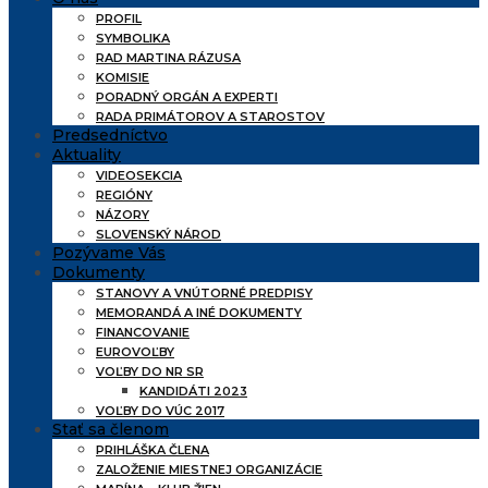
PROFIL
SYMBOLIKA
RAD MARTINA RÁZUSA
KOMISIE
PORADNÝ ORGÁN A EXPERTI
RADA PRIMÁTOROV A STAROSTOV
Predsedníctvo
Aktuality
VIDEOSEKCIA
REGIÓNY
NÁZORY
SLOVENSKÝ NÁROD
Pozývame Vás
Dokumenty
STANOVY A VNÚTORNÉ PREDPISY
MEMORANDÁ A INÉ DOKUMENTY
FINANCOVANIE
EUROVOĽBY
VOĽBY DO NR SR
KANDIDÁTI 2023
VOĽBY DO VÚC 2017
Stať sa členom
PRIHLÁŠKA ČLENA
ZALOŽENIE MIESTNEJ ORGANIZÁCIE