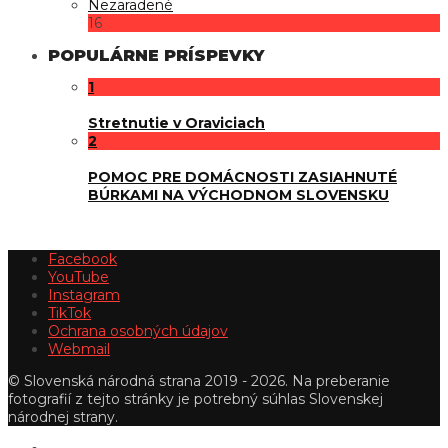
Nezaradené
16
POPULÁRNE PRÍSPEVKY
1
Stretnutie v Oraviciach
2
POMOC PRE DOMÁCNOSTI ZASIAHNUTÉ
BÚRKAMI NA VÝCHODNOM SLOVENSKU
Facebook
YouTube
Instagram
TikTok
Ochrana osobných údajov
Webmail
© Slovenská národná strana 2019 - 2026. Na preberanie
fotografií z tejto stránky je potrebný súhlas Slovenskej
národnej strany.