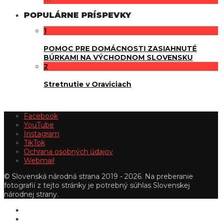
POPULÁRNE PRÍSPEVKY
1
POMOC PRE DOMÁCNOSTI ZASIAHNUTÉ
BÚRKAMI NA VÝCHODNOM SLOVENSKU
2
Stretnutie v Oraviciach
Facebook
YouTube
Instagram
TikTok
Ochrana osobných údajov
Webmail
© Slovenská národná strana 2019 - 2026. Na preberanie
fotografií z tejto stránky je potrebný súhlas Slovenskej
národnej strany.