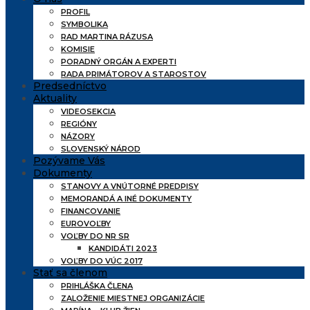
PROFIL
SYMBOLIKA
RAD MARTINA RÁZUSA
KOMISIE
PORADNÝ ORGÁN A EXPERTI
RADA PRIMÁTOROV A STAROSTOV
Predsedníctvo
Aktuality
VIDEOSEKCIA
REGIÓNY
NÁZORY
SLOVENSKÝ NÁROD
Pozývame Vás
Dokumenty
STANOVY A VNÚTORNÉ PREDPISY
MEMORANDÁ A INÉ DOKUMENTY
FINANCOVANIE
EUROVOĽBY
VOĽBY DO NR SR
KANDIDÁTI 2023
VOĽBY DO VÚC 2017
Stať sa členom
PRIHLÁŠKA ČLENA
ZALOŽENIE MIESTNEJ ORGANIZÁCIE