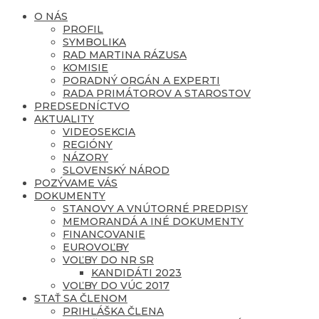
O NÁS
PROFIL
SYMBOLIKA
RAD MARTINA RÁZUSA
KOMISIE
PORADNÝ ORGÁN A EXPERTI
RADA PRIMÁTOROV A STAROSTOV
PREDSEDNÍCTVO
AKTUALITY
VIDEOSEKCIA
REGIÓNY
NÁZORY
SLOVENSKÝ NÁROD
POZÝVAME VÁS
DOKUMENTY
STANOVY A VNÚTORNÉ PREDPISY
MEMORANDÁ A INÉ DOKUMENTY
FINANCOVANIE
EUROVOĽBY
VOĽBY DO NR SR
KANDIDÁTI 2023
VOĽBY DO VÚC 2017
STAŤ SA ČLENOM
PRIHLÁŠKA ČLENA