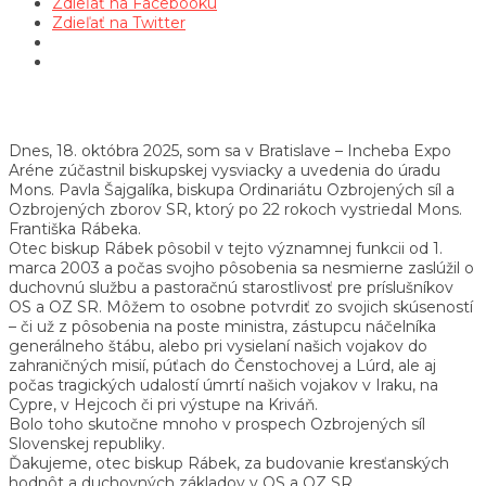
Zdieľať na Facebooku
Zdieľať na Twitter
Dnes, 18. októbra 2025, som sa v Bratislave – Incheba Expo
Aréne zúčastnil biskupskej vysviacky a uvedenia do úradu
Mons. Pavla Šajgalíka, biskupa Ordinariátu Ozbrojených síl a
Ozbrojených zborov SR, ktorý po 22 rokoch vystriedal Mons.
Františka Rábeka.
Otec biskup Rábek pôsobil v tejto významnej funkcii od 1.
marca 2003 a počas svojho pôsobenia sa nesmierne zaslúžil o
duchovnú službu a pastoračnú starostlivosť pre príslušníkov
OS a OZ SR. Môžem to osobne potvrdiť zo svojich skúseností
– či už z pôsobenia na poste ministra, zástupcu náčelníka
generálneho štábu, alebo pri vysielaní našich vojakov do
zahraničných misií, púťach do Čenstochovej a Lúrd, ale aj
počas tragických udalostí úmrtí našich vojakov v Iraku, na
Cypre, v Hejcoch či pri výstupe na Kriváň.
Bolo toho skutočne mnoho v prospech Ozbrojených síl
Slovenskej republiky.
Ďakujeme, otec biskup Rábek, za budovanie kresťanských
hodnôt a duchovných základov v OS a OZ SR.