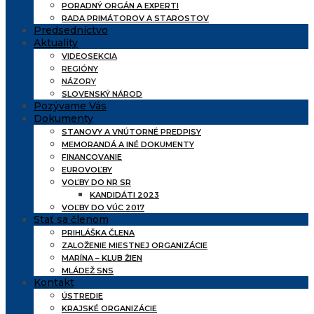
PORADNÝ ORGÁN A EXPERTI
RADA PRIMÁTOROV A STAROSTOV
Predsedníctvo
Aktuality
VIDEOSEKCIA
REGIÓNY
NÁZORY
SLOVENSKÝ NÁROD
Pozývame Vás
Dokumenty
STANOVY A VNÚTORNÉ PREDPISY
MEMORANDÁ A INÉ DOKUMENTY
FINANCOVANIE
EUROVOĽBY
VOĽBY DO NR SR
KANDIDÁTI 2023
VOĽBY DO VÚC 2017
Stať sa členom
PRIHLÁŠKA ČLENA
ZALOŽENIE MIESTNEJ ORGANIZÁCIE
MARÍNA – KLUB ŽIEN
MLÁDEŽ SNS
Kontakt
ÚSTREDIE
KRAJSKÉ ORGANIZÁCIE