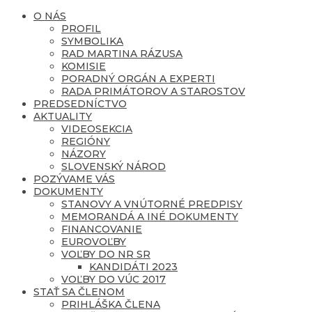
O NÁS
PROFIL
SYMBOLIKA
RAD MARTINA RÁZUSA
KOMISIE
PORADNÝ ORGÁN A EXPERTI
RADA PRIMÁTOROV A STAROSTOV
PREDSEDNÍCTVO
AKTUALITY
VIDEOSEKCIA
REGIÓNY
NÁZORY
SLOVENSKÝ NÁROD
POZÝVAME VÁS
DOKUMENTY
STANOVY A VNÚTORNÉ PREDPISY
MEMORANDÁ A INÉ DOKUMENTY
FINANCOVANIE
EUROVOĽBY
VOĽBY DO NR SR
KANDIDÁTI 2023
VOĽBY DO VÚC 2017
STAŤ SA ČLENOM
PRIHLÁŠKA ČLENA