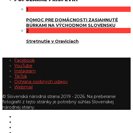
1
POMOC PRE DOMÁCNOSTI ZASIAHNUTÉ
BÚRKAMI NA VÝCHODNOM SLOVENSKU
2
Stretnutie v Oraviciach
Facebook
YouTube
Instagram
TikTok
Ochrana osobných údajov
Webmail
© Slovenská národná strana 2019 - 2026. Na preberanie
fotografií z tejto stránky je potrebný súhlas Slovenskej
národnej strany.