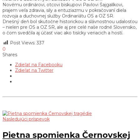
Novému ordinárovi, otcovi biskupovi Pavlovi Šajgalíkovi,
prajem veľa zdravia, sily a entuziazmu v pokračovaní diela
rozvoja a duchovnej služby Ordinariátu OS a OZ SR.
Dnešný deň bol skutočne historickou a slávnostnou udalosťou
– nielen pre OS a OZ SR, ale aj pre celé naše rodné Slovensko,
o čom svedčila aj účasť viac ako tisícky veriacich a hostí.
Post Views:
337
0
Shares
Zdieľať na Facebooku
Zdieľať na Twitter
Nasledujúci príspevok
Pietna spomienka Černovskej