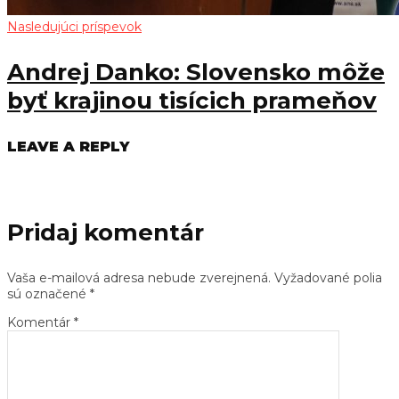
Nasledujúci príspevok
Andrej Danko: Slovensko môže
byť krajinou tisícich prameňov
LEAVE A REPLY
Pridaj komentár
Vaša e-mailová adresa nebude zverejnená.
Vyžadované polia
sú označené
*
Komentár
*