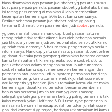
biasa dinamakan dgn pasaran judi sbobet yg pas atau husus
buat para penjudi pemula, pasaran sbobet yg bakal aku bahas
ini terang pass enteng di mainkan & lebih memberikan
kesempatan kemenangan 50% buat kamu semuanya.
Berikut beberapa pasaran judi sbobet online yg paling
ternama & diminati oleh para member judi
sbobet
pemula.
yg perdana ialah pasaran handicap, buat pasaran satu ini
terang telah tidak sedikit dikenal luas oleh beberapa pemain
judi khususnya pemain judi profesional atau senior, utk kamu
yg telah tahu namanya & belum tahu pengertiannya berikut
informasinya. Handicap yaitu salah satu pasaran sbobet online
yg dapat dikataka pass gampang dimainkan bersama catatan
kamu telah paham trik memprediksi score sbobet, utk itu
perlu kebolehan dalam menganalisa satu buah turnamen
sbobet maka kamu dapat memperoleh kemenangan dari
permainan atau pasaran judi ini. system permainan handicap
lumayan enteng, kamu cuma menebak jumlah score akhir
dari kompetisi yg berjalan. jikalau terbakan kamu akurat maka
kemenangan dapat kamu temukan bersama pemberian
bonus pas bersama jumlah taruhan yg kamu pasang.
selanjutnya kategori permainan ke-2 yg paling ternama & tak
kalah menarik yakni Half time & Full time. type permainan ini
ialah sama bersama handicap adalah tentukan jumlah score
goal dari kompetisi yg terjadi, bedanya utk prmainan ini kamu