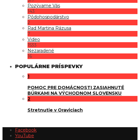
517
Pozývame Vás
143
Pôdohospodárstvo
2
Rad Martina Rázusa
7
Video
1533
Nezaradené
16
POPULÁRNE PRÍSPEVKY
1
POMOC PRE DOMÁCNOSTI ZASIAHNUTÉ
BÚRKAMI NA VÝCHODNOM SLOVENSKU
2
Stretnutie v Oraviciach
Facebook
YouTube