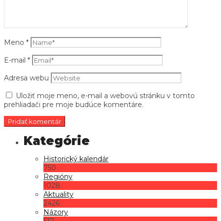
Meno
*
E-mail
*
Adresa webu
Uložiť moje meno, e-mail a webovú stránku v tomto
prehliadači pre moje budúce komentáre.
Historický kalendár
750
Regióny
1028
Aktuality
2426
Názory