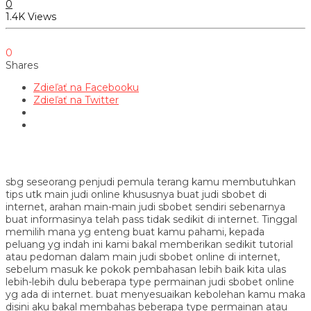
0
1.4K Views
0
Shares
Zdieľať na Facebooku
Zdieľať na Twitter
sbg seseorang penjudi pemula terang kamu membutuhkan
tips utk main judi online khususnya buat judi sbobet di
internet, arahan main-main judi sbobet sendiri sebenarnya
buat informasinya telah pass tidak sedikit di internet. Tinggal
memilih mana yg enteng buat kamu pahami, kepada
peluang yg indah ini kami bakal memberikan sedikit tutorial
atau pedoman dalam main judi sbobet online di internet,
sebelum masuk ke pokok pembahasan lebih baik kita ulas
lebih-lebih dulu beberapa type permainan judi sbobet online
yg ada di internet. buat menyesuaikan kebolehan kamu maka
disini aku bakal membahas beberapa type permainan atau