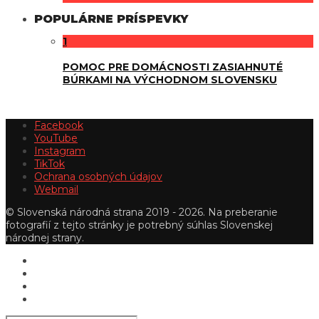
POPULÁRNE PRÍSPEVKY
1
POMOC PRE DOMÁCNOSTI ZASIAHNUTÉ
BÚRKAMI NA VÝCHODNOM SLOVENSKU
Facebook
YouTube
Instagram
TikTok
Ochrana osobných údajov
Webmail
© Slovenská národná strana 2019 - 2026. Na preberanie
fotografií z tejto stránky je potrebný súhlas Slovenskej
národnej strany.