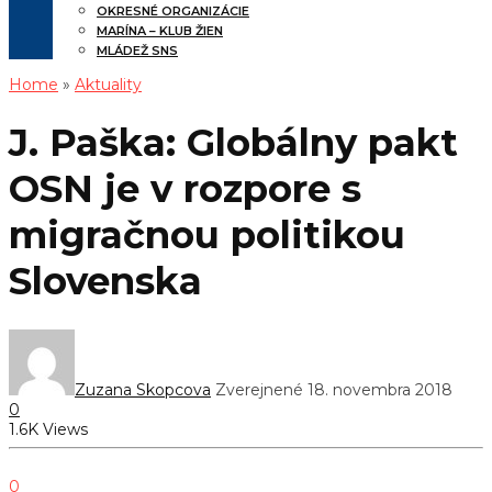
OKRESNÉ ORGANIZÁCIE
MARÍNA – KLUB ŽIEN
MLÁDEŽ SNS
Home
»
Aktuality
J. Paška: Globálny pakt
OSN je v rozpore s
migračnou politikou
Slovenska
Zuzana Skopcova
Zverejnené 18. novembra 2018
0
1.6K Views
0