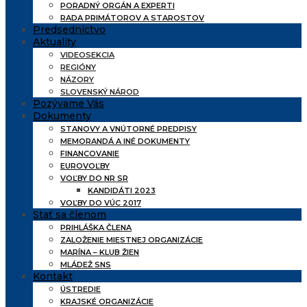
PORADNÝ ORGÁN A EXPERTI
RADA PRIMÁTOROV A STAROSTOV
Predsedníctvo
Aktuality
VIDEOSEKCIA
REGIÓNY
NÁZORY
SLOVENSKÝ NÁROD
Pozývame Vás
Dokumenty
STANOVY A VNÚTORNÉ PREDPISY
MEMORANDÁ A INÉ DOKUMENTY
FINANCOVANIE
EUROVOĽBY
VOĽBY DO NR SR
KANDIDÁTI 2023
VOĽBY DO VÚC 2017
Stať sa členom
PRIHLÁŠKA ČLENA
ZALOŽENIE MIESTNEJ ORGANIZÁCIE
MARÍNA – KLUB ŽIEN
MLÁDEŽ SNS
Kontakt
ÚSTREDIE
KRAJSKÉ ORGANIZÁCIE