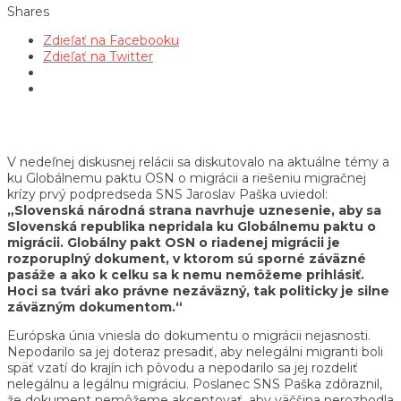
Shares
Zdieľať na Facebooku
Zdieľať na Twitter
V nedeľnej diskusnej relácii sa diskutovalo na aktuálne témy a
ku Globálnemu paktu OSN o migrácii a riešeniu migračnej
krízy prvý podpredseda SNS Jaroslav Paška uviedol:
„
Slovenská národná strana navrhuje uznesenie, aby sa
Slovenská republika nepridala ku Globálnemu paktu o
migrácii. Globálny pakt OSN o riadenej migrácii je
rozporuplný dokument, v ktorom sú sporné záväzné
pasáže a ako k celku sa k nemu nemôžeme prihlásiť.
Hoci sa tvári ako právne nezáväzný, tak politicky je silne
záväzným dokumentom.“
Európska únia vniesla do dokumentu o migrácii nejasnosti.
Nepodarilo sa jej doteraz presadiť, aby nelegálni migranti boli
späť vzatí do krajín ich pôvodu a nepodarilo sa jej rozdeliť
nelegálnu a legálnu migráciu. Poslanec SNS Paška zdôraznil,
že dokument nemôžeme akceptovať, aby väčšina nerozhodla