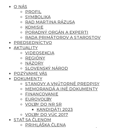
O NÁS
PROFIL
SYMBOLIKA
RAD MARTINA RÁZUSA
KOMISIE
PORADNÝ ORGÁN A EXPERTI
RADA PRIMÁTOROV A STAROSTOV
PREDSEDNÍCTVO
AKTUALITY
VIDEOSEKCIA
REGIÓNY
NÁZORY
SLOVENSKÝ NÁROD
POZÝVAME VÁS
DOKUMENTY
STANOVY A VNÚTORNÉ PREDPISY
MEMORANDÁ A INÉ DOKUMENTY
FINANCOVANIE
EUROVOĽBY
VOĽBY DO NR SR
KANDIDÁTI 2023
VOĽBY DO VÚC 2017
STAŤ SA ČLENOM
PRIHLÁŠKA ČLENA