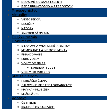
PORADNÝ ORGÁN A EXPERTI
RADA PRIMÁTOROV A STAROSTOV
Predsedníctvo
Aktuality
VIDEOSEKCIA
REGIÓNY
NÁZORY
SLOVENSKÝ NÁROD
Pozývame Vás
Dokumenty
STANOVY A VNÚTORNÉ PREDPISY
MEMORANDÁ A INÉ DOKUMENTY
FINANCOVANIE
EUROVOĽBY
VOĽBY DO NR SR
KANDIDÁTI 2023
VOĽBY DO VÚC 2017
Stať sa členom
PRIHLÁŠKA ČLENA
ZALOŽENIE MIESTNEJ ORGANIZÁCIE
MARÍNA – KLUB ŽIEN
MLÁDEŽ SNS
Kontakt
ÚSTREDIE
KRAJSKÉ ORGANIZÁCIE