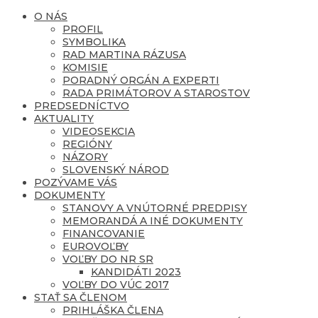
O NÁS
PROFIL
SYMBOLIKA
RAD MARTINA RÁZUSA
KOMISIE
PORADNÝ ORGÁN A EXPERTI
RADA PRIMÁTOROV A STAROSTOV
PREDSEDNÍCTVO
AKTUALITY
VIDEOSEKCIA
REGIÓNY
NÁZORY
SLOVENSKÝ NÁROD
POZÝVAME VÁS
DOKUMENTY
STANOVY A VNÚTORNÉ PREDPISY
MEMORANDÁ A INÉ DOKUMENTY
FINANCOVANIE
EUROVOĽBY
VOĽBY DO NR SR
KANDIDÁTI 2023
VOĽBY DO VÚC 2017
STAŤ SA ČLENOM
PRIHLÁŠKA ČLENA