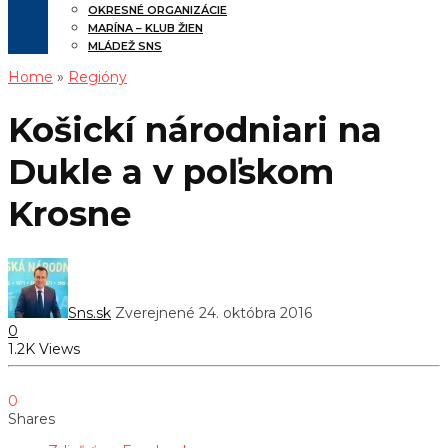
OKRESNÉ ORGANIZÁCIE
MARÍNA – KLUB ŽIEN
MLÁDEŽ SNS
Home
»
Regióny
Košickí národniari na
Dukle a v poľskom
Krosne
Sns.sk
Zverejnené 24. októbra 2016
0
1.2K Views
0
Shares