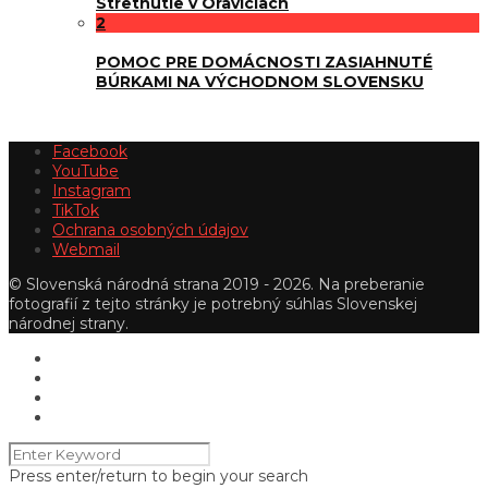
Stretnutie v Oraviciach
2
POMOC PRE DOMÁCNOSTI ZASIAHNUTÉ
BÚRKAMI NA VÝCHODNOM SLOVENSKU
Facebook
YouTube
Instagram
TikTok
Ochrana osobných údajov
Webmail
© Slovenská národná strana 2019 - 2026. Na preberanie
fotografií z tejto stránky je potrebný súhlas Slovenskej
národnej strany.
Press enter/return to begin your search