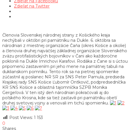
Zdieľať na Facebooku
Zdieľať na Twitter
Členovia Slovenskej národnej strany z Košického kraja
nechýbali v októbri pri pamätníku na Dukle. 6. októbra sa
národniari z miestnej organizácie Čaňa (okres Košice a okolie)
a členovia druhej najväčšej základnej organizácie Slovenského
zväzu protifašistických bojovníkov v Čani ako každoročne
poklonili na Dukle Imrichovi Karafovi. Rodáka z Čane si s úctou
pripomenú zastavením pri jeho mene na pamätnej tabuli na
duklianskom pomníku. Tento rok sa na pietnej spomienke
zúčastnil aj poslanec NR SR za SNS Peter Pamula, predseda
Krajskej rady SNS Košice Ľubomír Ontkovič, podpredsedníčka
KR SNS Košice a oblastná tajomníčka SZPB Monika
Gergeľová. V ten istý deň národniari pokračovali aj do
poľského Krosna, kde sa tiež zastavili pri pamätníku obetí
druhej svetovej vojny a venovali im tichú spomienku.
Post Views:
1 153
0
Shares