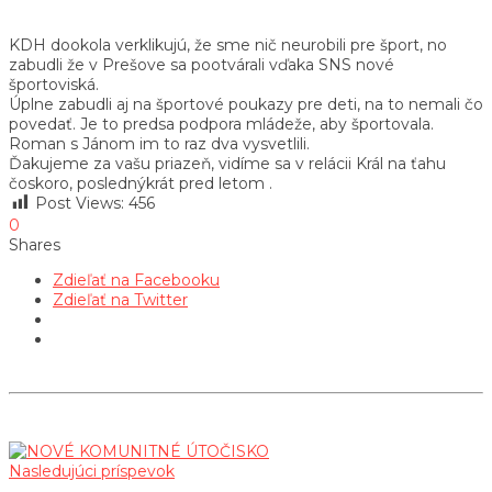
KDH dookola verklikujú, že sme nič neurobili pre šport, no
zabudli že v Prešove sa pootvárali vďaka SNS nové
športoviská.
Úplne zabudli aj na športové poukazy pre deti, na to nemali čo
povedať. Je to predsa podpora mládeže, aby športovala.
Roman s Jánom im to raz dva vysvetlili.
Ďakujeme za vašu priazeň, vidíme sa v relácii Král na ťahu
čoskoro, poslednýkrát pred letom .
Post Views:
456
0
Shares
Zdieľať na Facebooku
Zdieľať na Twitter
Nasledujúci príspevok