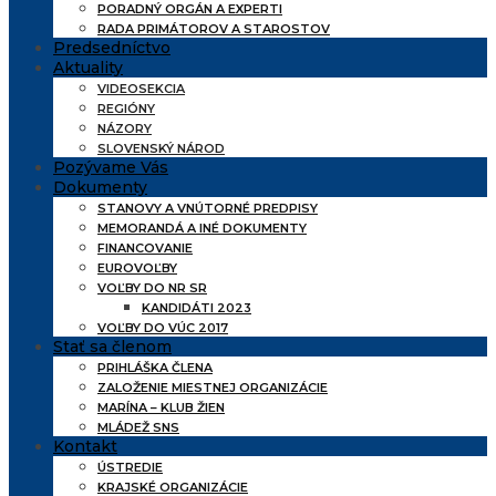
PORADNÝ ORGÁN A EXPERTI
RADA PRIMÁTOROV A STAROSTOV
Predsedníctvo
Aktuality
VIDEOSEKCIA
REGIÓNY
NÁZORY
SLOVENSKÝ NÁROD
Pozývame Vás
Dokumenty
STANOVY A VNÚTORNÉ PREDPISY
MEMORANDÁ A INÉ DOKUMENTY
FINANCOVANIE
EUROVOĽBY
VOĽBY DO NR SR
KANDIDÁTI 2023
VOĽBY DO VÚC 2017
Stať sa členom
PRIHLÁŠKA ČLENA
ZALOŽENIE MIESTNEJ ORGANIZÁCIE
MARÍNA – KLUB ŽIEN
MLÁDEŽ SNS
Kontakt
ÚSTREDIE
KRAJSKÉ ORGANIZÁCIE