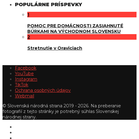
POPULÁRNE PRÍSPEVKY
1
POMOC PRE DOMÁCNOSTI ZASIAHNUTÉ
BÚRKAMI NA VÝCHODNOM SLOVENSKU
2
Stretnutie v Oraviciach
Facebook
YouTube
Instagram
TikTok
Ochrana osobných údajov
Webmail
© Slovenská národná strana 2019 - 2026. Na preberanie
fotografií z tejto stránky je potrebný súhlas Slovenskej
národnej strany.