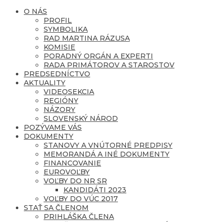
O NÁS
PROFIL
SYMBOLIKA
RAD MARTINA RÁZUSA
KOMISIE
PORADNÝ ORGÁN A EXPERTI
RADA PRIMÁTOROV A STAROSTOV
PREDSEDNÍCTVO
AKTUALITY
VIDEOSEKCIA
REGIÓNY
NÁZORY
SLOVENSKÝ NÁROD
POZÝVAME VÁS
DOKUMENTY
STANOVY A VNÚTORNÉ PREDPISY
MEMORANDÁ A INÉ DOKUMENTY
FINANCOVANIE
EUROVOĽBY
VOĽBY DO NR SR
KANDIDÁTI 2023
VOĽBY DO VÚC 2017
STAŤ SA ČLENOM
PRIHLÁŠKA ČLENA