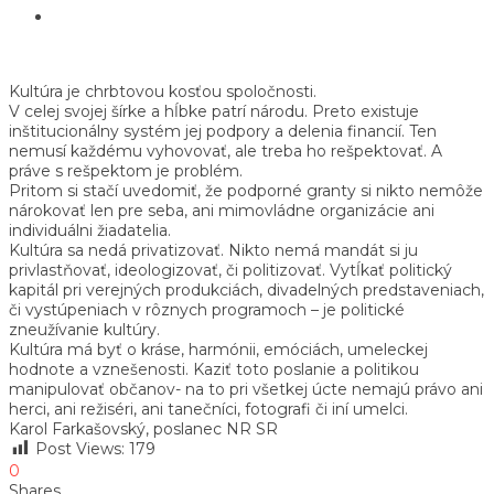
Kultúra je chrbtovou kosťou spoločnosti.
V celej svojej šírke a hĺbke patrí národu. Preto existuje
inštitucionálny systém jej podpory a delenia financií. Ten
nemusí každému vyhovovať, ale treba ho rešpektovať. A
práve s rešpektom je problém.
Pritom si stačí uvedomiť, že podporné granty si nikto nemôže
nárokovať len pre seba, ani mimovládne organizácie ani
individuálni žiadatelia.
Kultúra sa nedá privatizovať. Nikto nemá mandát si ju
privlastňovať, ideologizovať, či politizovať. Vytĺkať politický
kapitál pri verejných produkciách, divadelných predstaveniach,
či vystúpeniach v rôznych programoch – je politické
zneužívanie kultúry.
Kultúra má byť o kráse, harmónii, emóciách, umeleckej
hodnote a vznešenosti. Kaziť toto poslanie a politikou
manipulovať občanov- na to pri všetkej úcte nemajú právo ani
herci, ani režiséri, ani tanečníci, fotografi či iní umelci.
Karol Farkašovský, poslanec NR SR
Post Views:
179
0
Shares