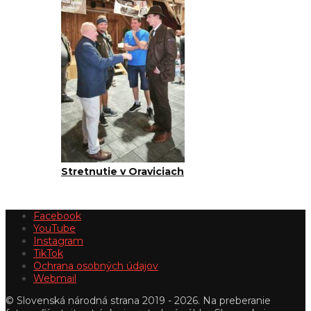
Stretnutie v Oraviciach
Facebook
YouTube
Instagram
TikTok
Ochrana osobných údajov
Webmail
© Slovenská národná strana 2019 - 2026. Na preberanie