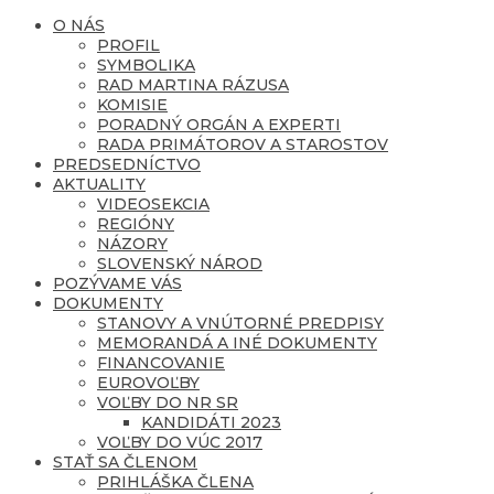
O NÁS
PROFIL
SYMBOLIKA
RAD MARTINA RÁZUSA
KOMISIE
PORADNÝ ORGÁN A EXPERTI
RADA PRIMÁTOROV A STAROSTOV
PREDSEDNÍCTVO
AKTUALITY
VIDEOSEKCIA
REGIÓNY
NÁZORY
SLOVENSKÝ NÁROD
POZÝVAME VÁS
DOKUMENTY
STANOVY A VNÚTORNÉ PREDPISY
MEMORANDÁ A INÉ DOKUMENTY
FINANCOVANIE
EUROVOĽBY
VOĽBY DO NR SR
KANDIDÁTI 2023
VOĽBY DO VÚC 2017
STAŤ SA ČLENOM
PRIHLÁŠKA ČLENA