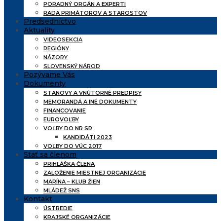
PORADNÝ ORGÁN A EXPERTI
RADA PRIMÁTOROV A STAROSTOV
Predsedníctvo
Aktuality
VIDEOSEKCIA
REGIÓNY
NÁZORY
SLOVENSKÝ NÁROD
Pozývame Vás
Dokumenty
STANOVY A VNÚTORNÉ PREDPISY
MEMORANDÁ A INÉ DOKUMENTY
FINANCOVANIE
EUROVOĽBY
VOĽBY DO NR SR
KANDIDÁTI 2023
VOĽBY DO VÚC 2017
Stať sa členom
PRIHLÁŠKA ČLENA
ZALOŽENIE MIESTNEJ ORGANIZÁCIE
MARÍNA – KLUB ŽIEN
MLÁDEŽ SNS
Kontakt
ÚSTREDIE
KRAJSKÉ ORGANIZÁCIE