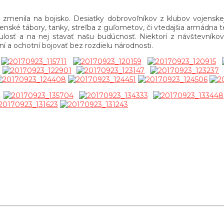
cie zmenila na bojisko. Desiatky dobrovoľníkov z klubov vojenske
jenské tábory, tanky, streľba z guľometov, či vtedajšia armádna t
osť a na nej stavať našu budúcnosť. Niektorí z návštevníkov sa
í a ochotní bojovať bez rozdielu národnosti.