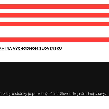
AMI NA VÝCHODNOM SLOVENSKU
í z tejto stránky je potrebný súhlas Slovenskej národnej strany.