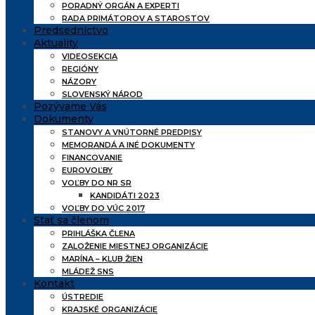
PORADNÝ ORGÁN A EXPERTI
RADA PRIMÁTOROV A STAROSTOV
Predsedníctvo
Aktuality
VIDEOSEKCIA
REGIÓNY
NÁZORY
SLOVENSKÝ NÁROD
Pozývame Vás
Dokumenty
STANOVY A VNÚTORNÉ PREDPISY
MEMORANDÁ A INÉ DOKUMENTY
FINANCOVANIE
EUROVOĽBY
VOĽBY DO NR SR
KANDIDÁTI 2023
VOĽBY DO VÚC 2017
Stať sa členom
PRIHLÁŠKA ČLENA
ZALOŽENIE MIESTNEJ ORGANIZÁCIE
MARÍNA – KLUB ŽIEN
MLÁDEŽ SNS
Kontakt
ÚSTREDIE
KRAJSKÉ ORGANIZÁCIE