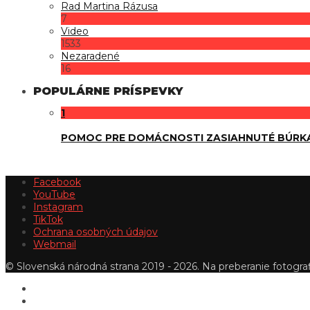
Rad Martina Rázusa
7
Video
1533
Nezaradené
16
POPULÁRNE PRÍSPEVKY
1
POMOC PRE DOMÁCNOSTI ZASIAHNUTÉ BÚRK
Facebook
YouTube
Instagram
TikTok
Ochrana osobných údajov
Webmail
© Slovenská národná strana 2019 - 2026. Na preberanie fotografi