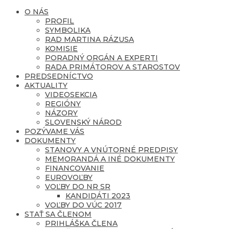
O NÁS
PROFIL
SYMBOLIKA
RAD MARTINA RÁZUSA
KOMISIE
PORADNÝ ORGÁN A EXPERTI
RADA PRIMÁTOROV A STAROSTOV
PREDSEDNÍCTVO
AKTUALITY
VIDEOSEKCIA
REGIÓNY
NÁZORY
SLOVENSKÝ NÁROD
POZÝVAME VÁS
DOKUMENTY
STANOVY A VNÚTORNÉ PREDPISY
MEMORANDÁ A INÉ DOKUMENTY
FINANCOVANIE
EUROVOĽBY
VOĽBY DO NR SR
KANDIDÁTI 2023
VOĽBY DO VÚC 2017
STAŤ SA ČLENOM
PRIHLÁŠKA ČLENA