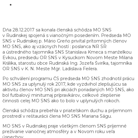
Dňa 28.12.2017 sa konala členská schôdza MO SNS
v Rudinskej spojená s vianočným posedením. Predseda MO
SNS v Rudinskej p. Mário Greňo privítal prítomných členov
MO SNS, ako aj vzácnych hostí : poslanca NR SR
a ústredného tajomníka SNS Stanislava Kmeca s manželkou
Evkou, predsedu OR SNS v Kysuckom Novom Meste Milana
Králika, starostu obce Rudinská Ing. Jozefa Šviríka, tajomníka
OR SNS v K. N. Meste Mgr. Ladislava Feilera.
Po schválení programu ČS predseda MO SNS zhodnotil prácu
MO SNS za uplynulý rok 2017, kde vyzdvihol zlepšujúcu sa
aktivitu členov MO SNS pri akciách poriadaných MO SNS, ako
bol futbalový miniturnaj prípravkárov, celkové zlepšenie
činnosti celej MO SNS ako to bolo v uplynulých rokoch.
Členská schôdza prebehla v priateľskom duchu a príjemnom
prostredí v reštaurácii člena MO SNS Mariana Ságu.
MO SNS v Rudinskej praje všetkým členom SNS príjemné
prežívanie vianočnej atmosféry a v Novom roku veľa
úspechov.