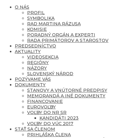
O NÁS
PROFIL
SYMBOLIKA
RAD MARTINA RÁZUSA
KOMISIE
PORADNÝ ORGÁN A EXPERTI
RADA PRIMÁTOROV A STAROSTOV
PREDSEDNÍCTVO
AKTUALITY
VIDEOSEKCIA
REGIÓNY
NÁZORY
SLOVENSKÝ NÁROD
POZÝVAME VÁS
DOKUMENTY
STANOVY A VNÚTORNÉ PREDPISY
MEMORANDÁ A INÉ DOKUMENTY
FINANCOVANIE
EUROVOĽBY
VOĽBY DO NR SR
KANDIDÁTI 2023
VOĽBY DO VÚC 2017
STAŤ SA ČLENOM
PRIHLÁŠKA ČLENA