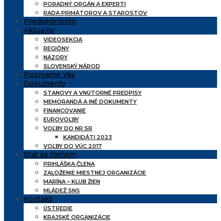
PORADNÝ ORGÁN A EXPERTI
RADA PRIMÁTOROV A STAROSTOV
Predsedníctvo
Aktuality
VIDEOSEKCIA
REGIÓNY
NÁZORY
SLOVENSKÝ NÁROD
Pozývame Vás
Dokumenty
STANOVY A VNÚTORNÉ PREDPISY
MEMORANDÁ A INÉ DOKUMENTY
FINANCOVANIE
EUROVOĽBY
VOĽBY DO NR SR
KANDIDÁTI 2023
VOĽBY DO VÚC 2017
Stať sa členom
PRIHLÁŠKA ČLENA
ZALOŽENIE MIESTNEJ ORGANIZÁCIE
MARÍNA – KLUB ŽIEN
MLÁDEŽ SNS
Kontakt
ÚSTREDIE
KRAJSKÉ ORGANIZÁCIE