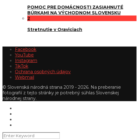
POMOC PRE DOMÁCNOSTI ZASIAHNUTÉ
BÚRKAMI NA VÝCHODNOM SLOVENSKU
2
Stretnutie v Oraviciach
Facebook
YouTube
Instagram
TikTok
Ochrana osobných údajov
Webmail
© Slovenská národná strana 2019 - 2026. Na preberanie
fotografií z tejto stránky je potrebný súhlas Slovenskej
národnej strany.