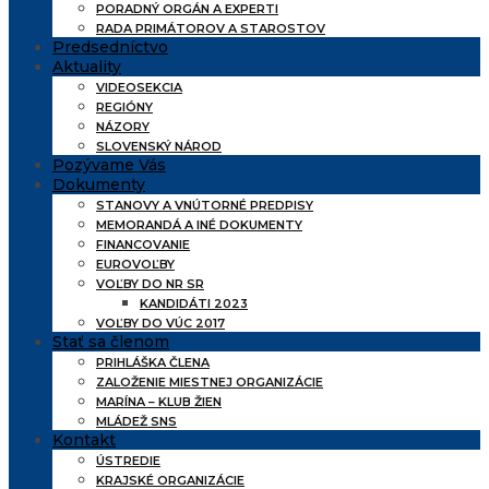
PORADNÝ ORGÁN A EXPERTI
RADA PRIMÁTOROV A STAROSTOV
Predsedníctvo
Aktuality
VIDEOSEKCIA
REGIÓNY
NÁZORY
SLOVENSKÝ NÁROD
Pozývame Vás
Dokumenty
STANOVY A VNÚTORNÉ PREDPISY
MEMORANDÁ A INÉ DOKUMENTY
FINANCOVANIE
EUROVOĽBY
VOĽBY DO NR SR
KANDIDÁTI 2023
VOĽBY DO VÚC 2017
Stať sa členom
PRIHLÁŠKA ČLENA
ZALOŽENIE MIESTNEJ ORGANIZÁCIE
MARÍNA – KLUB ŽIEN
MLÁDEŽ SNS
Kontakt
ÚSTREDIE
KRAJSKÉ ORGANIZÁCIE