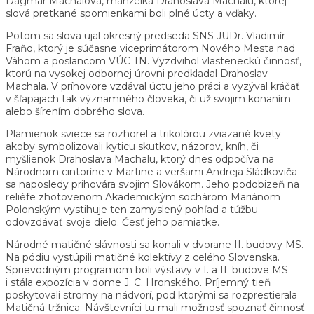
Dagmar Machalová, manželka Drahoslava Machalu, ktorej
slová pretkané spomienkami boli plné úcty a vďaky.
Potom sa slova ujal okresný predseda SNS JUDr. Vladimír
Fraňo, ktorý je súčasne viceprimátorom Nového Mesta nad
Váhom a poslancom VÚC TN. Vyzdvihol vlasteneckú činnosť,
ktorú na vysokej odbornej úrovni predkladal Drahoslav
Machala. V príhovore vzdával úctu jeho práci a vyzýval kráčať
v šľapajach tak významného človeka, či už svojim konaním
alebo šírením dobrého slova.
Plamienok sviece sa rozhorel a trikolórou zviazané kvety
akoby symbolizovali kyticu skutkov, názorov, kníh, či
myšlienok Drahoslava Machalu, ktorý dnes odpočíva na
Národnom cintoríne v Martine a veršami Andreja Sládkoviča
sa naposledy prihovára svojim Slovákom. Jeho podobizeň na
reliéfe zhotovenom Akademickým sochárom Mariánom
Polonským vystihuje ten zamyslený pohľad a túžbu
odovzdávať svoje dielo. Česť jeho pamiatke.
Národné matičné slávnosti sa konali v dvorane II. budovy MS.
Na pódiu vystúpili matičné kolektívy z celého Slovenska.
Sprievodným programom boli výstavy v I. a II. budove MS
i stála expozícia v dome J. C. Hronského. Príjemný tieň
poskytovali stromy na nádvorí, pod ktorými sa rozprestierala
Matičná tržnica. Návštevníci tu mali možnosť spoznať činnosť