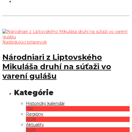
Nasledujúci príspevok
Národniari z Liptovského
Mikuláša druhí na súťaži vo
varení gulášu
Historický kalendár
750
Regióny
1028
Aktuality
2426