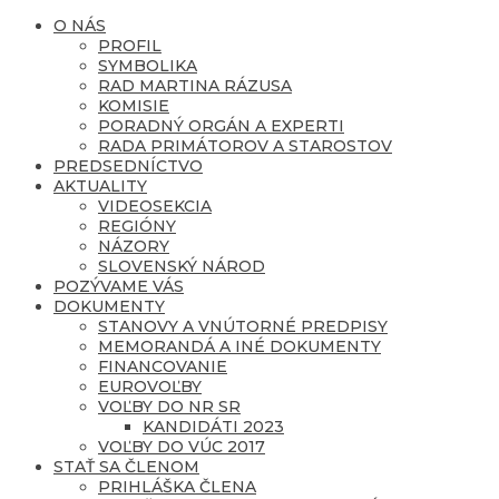
O NÁS
PROFIL
SYMBOLIKA
RAD MARTINA RÁZUSA
KOMISIE
PORADNÝ ORGÁN A EXPERTI
RADA PRIMÁTOROV A STAROSTOV
PREDSEDNÍCTVO
AKTUALITY
VIDEOSEKCIA
REGIÓNY
NÁZORY
SLOVENSKÝ NÁROD
POZÝVAME VÁS
DOKUMENTY
STANOVY A VNÚTORNÉ PREDPISY
MEMORANDÁ A INÉ DOKUMENTY
FINANCOVANIE
EUROVOĽBY
VOĽBY DO NR SR
KANDIDÁTI 2023
VOĽBY DO VÚC 2017
STAŤ SA ČLENOM
PRIHLÁŠKA ČLENA