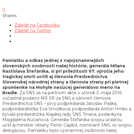
0
Shares
Zdieľať na Facebooku
Zdieľať na Twitter
Pamiatku a odkaz jednej z najvýznamnejších
slovenských osobností našej histórie, generála Milana
Rastislava Štefánika, si pri príležitosti 97. výročia jeho
tragickej smrti uctili aj členovia Predsedníctva
Slovenskej národnej strany a členovia strany pri pietnej
spomienke na Mohyle nesúcej generálovo meno na
Bradle.
Za SNS sa na pietnom akte v utorok 3. mája 2016
zúčastnili poslanci NR SR za SNS a zároveň členovia
Predsedníctva SNS – prvý podpredseda Jaroslav Paška,
podpredsedníčka Eva Smolíková, podpredseda Anton Hrnko a
bývalá predsedníčka Krajskej rady SNS Trnava, poslankyňa
Magdaléna Kuciaňová. Generála Štefánika svojou účasťou
uctil aj minister obrany Peter Gajdoš, nominant SNS, so svojou
delegáciou. Pamiatku tejto významnej osobnosti našej