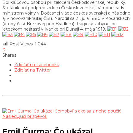
Bol kľúčovou osobou pri založení Československej republiky.
Štefánik bol podpredsedom Československej národnej rady,
ministrom vojny v Dočasnej vláde československej a následne
aj v novovzniknutej ČSR. Narodil sa 21. júla 1880 v Košariskách
(vtedy časť Brezovej pod Bradlom). Tragicky zahynul pri
leteckom nešťastí v Ivanke pri Dunaji 4. mája 1919.
Post Views:
1 044
0
Shares
Zdieľať na Facebooku
Zdieľať na Twitter
Nasledujúci príspevok
Emil Čurma: Čo ukázal