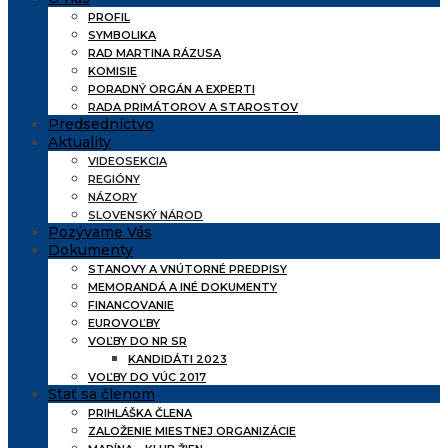
PROFIL
SYMBOLIKA
RAD MARTINA RÁZUSA
KOMISIE
PORADNÝ ORGÁN A EXPERTI
RADA PRIMÁTOROV A STAROSTOV
Predsedníctvo
Aktuality
VIDEOSEKCIA
REGIÓNY
NÁZORY
SLOVENSKÝ NÁROD
Pozývame Vás
Dokumenty
STANOVY A VNÚTORNÉ PREDPISY
MEMORANDÁ A INÉ DOKUMENTY
FINANCOVANIE
EUROVOĽBY
VOĽBY DO NR SR
KANDIDÁTI 2023
VOĽBY DO VÚC 2017
Stať sa členom
PRIHLÁŠKA ČLENA
ZALOŽENIE MIESTNEJ ORGANIZÁCIE