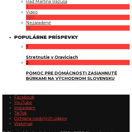
Rad Martina Rázusa
7
Video
1533
Nezaradené
16
POPULÁRNE PRÍSPEVKY
1
Stretnutie v Oraviciach
2
POMOC PRE DOMÁCNOSTI ZASIAHNUTÉ
BÚRKAMI NA VÝCHODNOM SLOVENSKU
Facebook
YouTube
Instagram
TikTok
Ochrana osobných údajov
Webmail