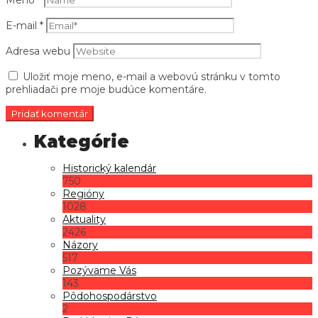
Meno
*
E-mail
*
Adresa webu
Uložiť moje meno, e-mail a webovú stránku v tomto
prehliadači pre moje budúce komentáre.
Historický kalendár
750
Regióny
1028
Aktuality
2426
Názory
517
Pozývame Vás
143
Pôdohospodárstvo
2