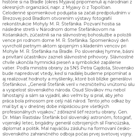
histórie si na Bradle (okres Myjava) pripomenuli aj národniari z
okresných organizácií, napr. z Myjavy či z Topoľčian.
Celodenné spomienkové podujatia sa začali predpoludním v
Brezovej pod Bradlom otvorením výstavy fotografií
rekonštrukcie Mohyly M. R. Štefánika. Pozvaní hostia sa
následne stretli v Národnom dome Štefánikovom na
Košariskách, zúčastnili sa na slávnostnej bohoslužbe a položili
vence pri rodnom dome M. R. Štefánika. Spomienkový deň
vyvrcholil pietnym aktom spojeným s kladením vencov pri
Mohyle M. R. Štefánika na Bradle. Po slovenskej hymne, básni
a privítaní účastníkov zazneli slávnostné príhovory. Slávnostné
chvíle ukončila hymnická pieseň a symbolické zapálenie
vatier. Podľa ministra obrany za SNS Petra Gajdoša, Slovensko
bude napredovať vtedy, keď si naďalej budeme pripomínať a
aj realizovať hodnoty a myšlienky, ktoré boli blízke generálovi
Štefánikovi. „Generál Štefánik veril v nezničiteľnú vnútornú silu
a vyspelosť slovenského národa. Osud Slovákov mu nebol
ľahostajný a sám sa vyjadril, ako veľmi by si prial, aby jeho
práca bola prínosom pre celý náš národ. Tento jeho odkaz by
mal byť aj v dnešnej dobe inšpiráciou pre všetkých
profesionálnych vojakov,“ zdôraznil šéf rezortu obrany. Gen.
Dr. Milan Rastislav Štefánik bol slovenský astronóm, fotograf,
vojenský letec, brigádny generál ozbrojených síl Francúzska,
diplomat a politik. Mal najväčšiu zásluhu na formovaní česko-
slovenského zahraničného odboja počas prvej svetovej vojny.