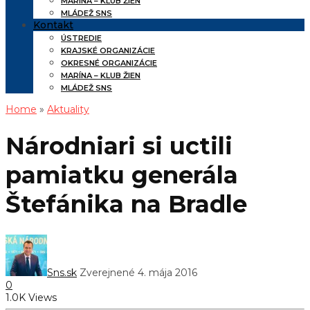
MARÍNA – KLUB ŽIEN
MLÁDEŽ SNS
Kontakt
ÚSTREDIE
KRAJSKÉ ORGANIZÁCIE
OKRESNÉ ORGANIZÁCIE
MARÍNA – KLUB ŽIEN
MLÁDEŽ SNS
Home
»
Aktuality
Národniari si uctili
pamiatku generála
Štefánika na Bradle
Sns.sk
Zverejnené 4. mája 2016
0
1.0K Views