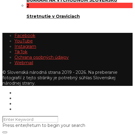
2
Stretnutie v Oraviciach
Facebook
YouTube
Instagram
TikTok
Ochrana osobných údajov
Webmail
© Slovenská národná strana 2019 - 2026. Na preberanie
fotografií z tejto stránky je potrebný súhlas Slovenskej
národnej strany.
Press enter/return to begin your search