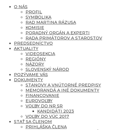
O NÁS
PROFIL
SYMBOLIKA
RAD MARTINA RÁZUSA
KOMISIE
PORADNÝ ORGÁN A EXPERTI
RADA PRIMÁTOROV A STAROSTOV
PREDSEDNÍCTVO
AKTUALITY
VIDEOSEKCIA
REGIÓNY
NÁZORY
SLOVENSKÝ NÁROD
POZÝVAME VÁS
DOKUMENTY
STANOVY A VNÚTORNÉ PREDPISY
MEMORANDÁ A INÉ DOKUMENTY
FINANCOVANIE
EUROVOĽBY
VOĽBY DO NR SR
KANDIDÁTI 2023
VOĽBY DO VÚC 2017
STAŤ SA ČLENOM
PRIHLÁŠKA ČLENA