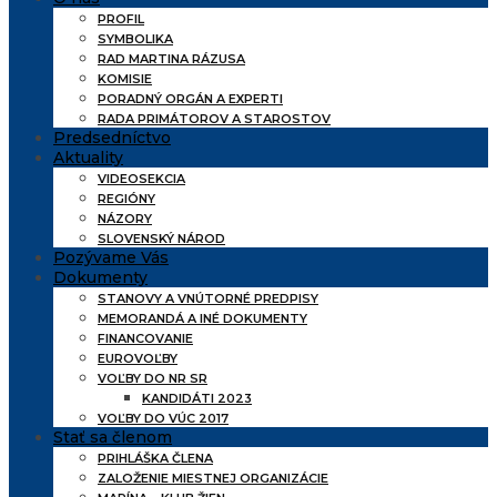
PROFIL
SYMBOLIKA
RAD MARTINA RÁZUSA
KOMISIE
PORADNÝ ORGÁN A EXPERTI
RADA PRIMÁTOROV A STAROSTOV
Predsedníctvo
Aktuality
VIDEOSEKCIA
REGIÓNY
NÁZORY
SLOVENSKÝ NÁROD
Pozývame Vás
Dokumenty
STANOVY A VNÚTORNÉ PREDPISY
MEMORANDÁ A INÉ DOKUMENTY
FINANCOVANIE
EUROVOĽBY
VOĽBY DO NR SR
KANDIDÁTI 2023
VOĽBY DO VÚC 2017
Stať sa členom
PRIHLÁŠKA ČLENA
ZALOŽENIE MIESTNEJ ORGANIZÁCIE