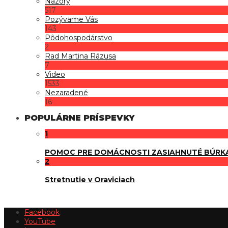
Názory
517
Pozývame Vás
143
Pôdohospodárstvo
2
Rad Martina Rázusa
7
Video
1533
Nezaradené
16
POPULÁRNE PRÍSPEVKY
1
POMOC PRE DOMÁCNOSTI ZASIAHNUTÉ BÚRK
2
Stretnutie v Oraviciach
Facebook
YouTube