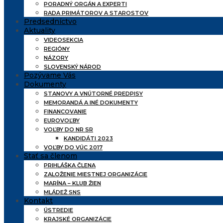
PORADNÝ ORGÁN A EXPERTI
RADA PRIMÁTOROV A STAROSTOV
Predsedníctvo
Aktuality
VIDEOSEKCIA
REGIÓNY
NÁZORY
SLOVENSKÝ NÁROD
Pozývame Vás
Dokumenty
STANOVY A VNÚTORNÉ PREDPISY
MEMORANDÁ A INÉ DOKUMENTY
FINANCOVANIE
EUROVOĽBY
VOĽBY DO NR SR
KANDIDÁTI 2023
VOĽBY DO VÚC 2017
Stať sa členom
PRIHLÁŠKA ČLENA
ZALOŽENIE MIESTNEJ ORGANIZÁCIE
MARÍNA – KLUB ŽIEN
MLÁDEŽ SNS
Kontakt
ÚSTREDIE
KRAJSKÉ ORGANIZÁCIE