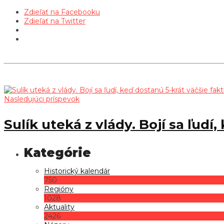
Zdieľať na Facebooku
Zdieľať na Twitter
Nasledujúci príspevok
Sulík uteká z vlády. Bojí sa ľudí
Historický kalendár
750
Regióny
1028
Aktuality
2426