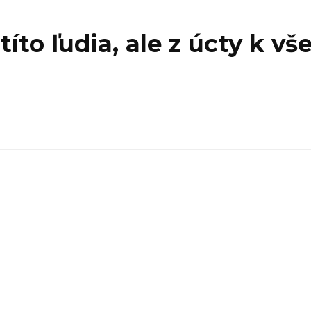
íto ľudia, ale z úcty k vš