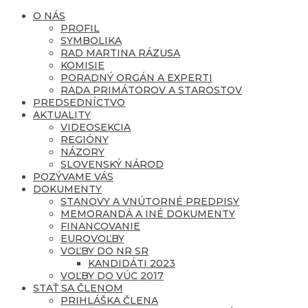
O NÁS
PROFIL
SYMBOLIKA
RAD MARTINA RÁZUSA
KOMISIE
PORADNÝ ORGÁN A EXPERTI
RADA PRIMÁTOROV A STAROSTOV
PREDSEDNÍCTVO
AKTUALITY
VIDEOSEKCIA
REGIÓNY
NÁZORY
SLOVENSKÝ NÁROD
POZÝVAME VÁS
DOKUMENTY
STANOVY A VNÚTORNÉ PREDPISY
MEMORANDÁ A INÉ DOKUMENTY
FINANCOVANIE
EUROVOĽBY
VOĽBY DO NR SR
KANDIDÁTI 2023
VOĽBY DO VÚC 2017
STAŤ SA ČLENOM
PRIHLÁŠKA ČLENA