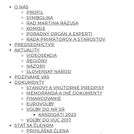
O NÁS
PROFIL
SYMBOLIKA
RAD MARTINA RÁZUSA
KOMISIE
PORADNÝ ORGÁN A EXPERTI
RADA PRIMÁTOROV A STAROSTOV
PREDSEDNÍCTVO
AKTUALITY
VIDEOSEKCIA
REGIÓNY
NÁZORY
SLOVENSKÝ NÁROD
POZÝVAME VÁS
DOKUMENTY
STANOVY A VNÚTORNÉ PREDPISY
MEMORANDÁ A INÉ DOKUMENTY
FINANCOVANIE
EUROVOĽBY
VOĽBY DO NR SR
KANDIDÁTI 2023
VOĽBY DO VÚC 2017
STAŤ SA ČLENOM
PRIHLÁŠKA ČLENA