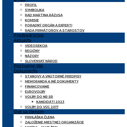
PROFIL
SYMBOLIKA
RAD MARTINA RÁZUSA
KOMISIE
PORADNÝ ORGÁN A EXPERTI
RADA PRIMÁTOROV A STAROSTOV
Predsedníctvo
Aktuality
VIDEOSEKCIA
REGIÓNY
NÁZORY
SLOVENSKÝ NÁROD
Pozývame Vás
Dokumenty
STANOVY A VNÚTORNÉ PREDPISY
MEMORANDÁ A INÉ DOKUMENTY
FINANCOVANIE
EUROVOĽBY
VOĽBY DO NR SR
KANDIDÁTI 2023
VOĽBY DO VÚC 2017
Stať sa členom
PRIHLÁŠKA ČLENA
ZALOŽENIE MIESTNEJ ORGANIZÁCIE