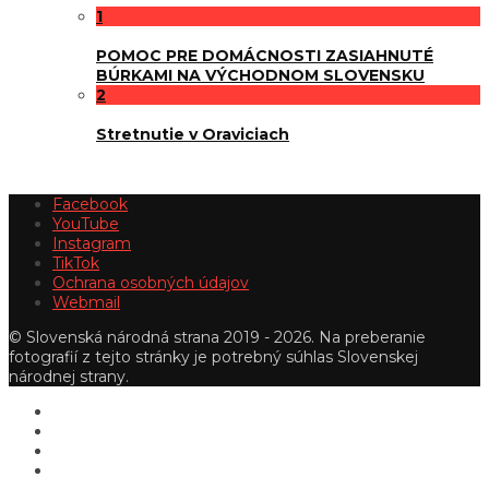
1
POMOC PRE DOMÁCNOSTI ZASIAHNUTÉ
BÚRKAMI NA VÝCHODNOM SLOVENSKU
2
Stretnutie v Oraviciach
Facebook
YouTube
Instagram
TikTok
Ochrana osobných údajov
Webmail
© Slovenská národná strana 2019 - 2026. Na preberanie
fotografií z tejto stránky je potrebný súhlas Slovenskej
národnej strany.