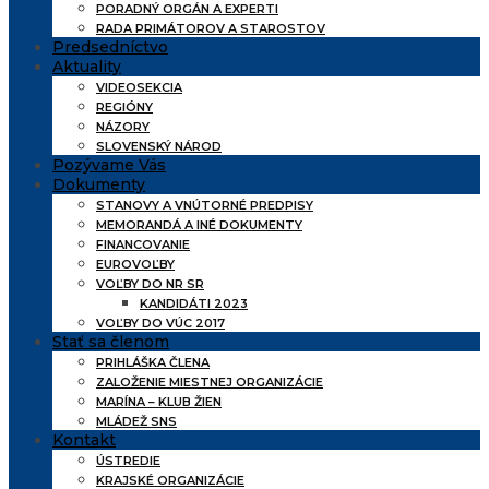
PORADNÝ ORGÁN A EXPERTI
RADA PRIMÁTOROV A STAROSTOV
Predsedníctvo
Aktuality
VIDEOSEKCIA
REGIÓNY
NÁZORY
SLOVENSKÝ NÁROD
Pozývame Vás
Dokumenty
STANOVY A VNÚTORNÉ PREDPISY
MEMORANDÁ A INÉ DOKUMENTY
FINANCOVANIE
EUROVOĽBY
VOĽBY DO NR SR
KANDIDÁTI 2023
VOĽBY DO VÚC 2017
Stať sa členom
PRIHLÁŠKA ČLENA
ZALOŽENIE MIESTNEJ ORGANIZÁCIE
MARÍNA – KLUB ŽIEN
MLÁDEŽ SNS
Kontakt
ÚSTREDIE
KRAJSKÉ ORGANIZÁCIE