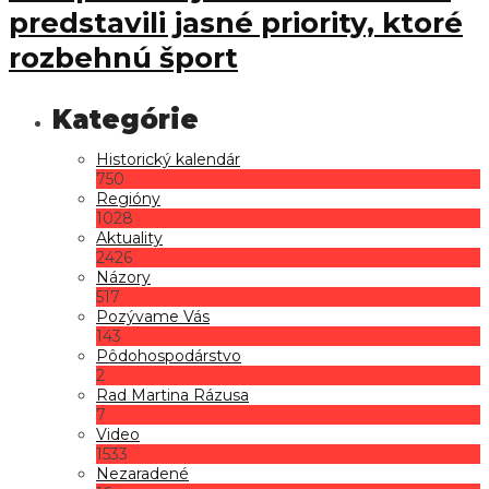
predstavili jasné priority, ktoré
rozbehnú šport
Historický kalendár
750
Regióny
1028
Aktuality
2426
Názory
517
Pozývame Vás
143
Pôdohospodárstvo
2
Rad Martina Rázusa
7
Video
1533
Nezaradené