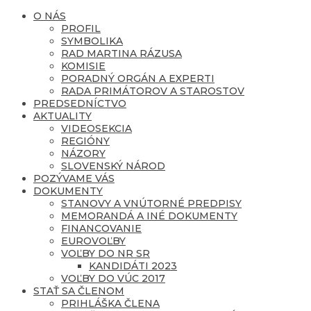
O NÁS
PROFIL
SYMBOLIKA
RAD MARTINA RÁZUSA
KOMISIE
PORADNÝ ORGÁN A EXPERTI
RADA PRIMÁTOROV A STAROSTOV
PREDSEDNÍCTVO
AKTUALITY
VIDEOSEKCIA
REGIÓNY
NÁZORY
SLOVENSKÝ NÁROD
POZÝVAME VÁS
DOKUMENTY
STANOVY A VNÚTORNÉ PREDPISY
MEMORANDÁ A INÉ DOKUMENTY
FINANCOVANIE
EUROVOĽBY
VOĽBY DO NR SR
KANDIDÁTI 2023
VOĽBY DO VÚC 2017
STAŤ SA ČLENOM
PRIHLÁŠKA ČLENA