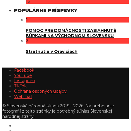
16
POPULÁRNE PRÍSPEVKY
1
POMOC PRE DOMÁCNOSTI ZASIAHNUTÉ
BÚRKAMI NA VÝCHODNOM SLOVENSKU
2
Stretnutie v Oraviciach
Facebook
YouTube
Instagram
TikTok
Ochrana osobných údajov
Webmail
© Slovenská národná strana 2019 - 2026. Na preberanie
fotografií z tejto stránky je potrebný súhlas Slovenskej
národnej strany.