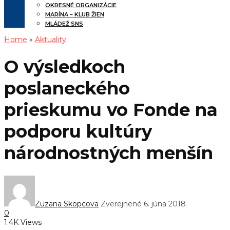
OKRESNÉ ORGANIZÁCIE
MARÍNA – KLUB ŽIEN
MLÁDEŽ SNS
Home
»
Aktuality
O výsledkoch
poslaneckého
prieskumu vo Fonde na
podporu kultúry
národnostných menšín
Zuzana Skopcova
Zverejnené 6. júna 2018
0
1.4K Views