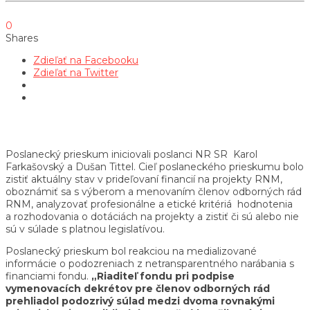
0
Shares
Zdieľať na Facebooku
Zdieľať na Twitter
Poslanecký prieskum iniciovali poslanci NR SR Karol
Farkašovský a Dušan Tittel. Cieľ poslaneckého prieskumu bolo
zistiť aktuálny stav v prideľovaní financií na projekty RNM,
oboznámiť sa s výberom a menovaním členov odborných rád
RNM, analyzovať profesionálne a etické kritériá hodnotenia
a rozhodovania o dotáciách na projekty a zistiť či sú alebo nie
sú v súlade s platnou legislatívou.
Poslanecký prieskum bol reakciou na medializované
informácie o podozreniach z netransparentného narábania s
financiami fondu.
„Riaditeľ fondu pri podpise
vymenovacích dekrétov pre členov odborných rád
prehliadol podozrivý súlad medzi dvoma rovnakými