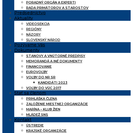
PORADNÝ ORGÁN A EXPERTI
RADA PRIMÁTOROV A STAROSTOV
Predsedníctvo
Aktuality
VIDEOSEKCIA
REGIÓNY
NÁZORY
SLOVENSKÝ NÁROD
Pozývame Vás
Dokumenty
STANOVY A VNÚTORNÉ PREDPISY
MEMORANDÁ A INÉ DOKUMENTY
FINANCOVANIE
EUROVOĽBY
VOĽBY DO NR SR
KANDIDÁTI 2023
VOĽBY DO VÚC 2017
Stať sa členom
PRIHLÁŠKA ČLENA
ZALOŽENIE MIESTNEJ ORGANIZÁCIE
MARÍNA – KLUB ŽIEN
MLÁDEŽ SNS
Kontakt
ÚSTREDIE
KRAJSKÉ ORGANIZÁCIE