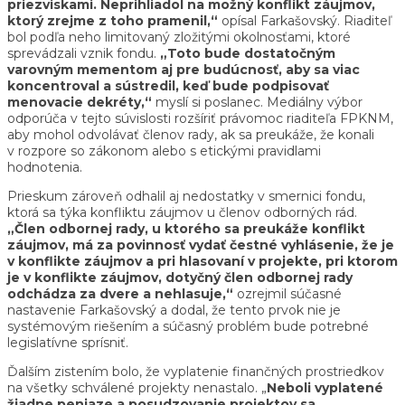
priezviskami. Neprihliadol na možný konflikt záujmov,
ktorý zrejme z toho pramenil,“
opísal Farkašovský. Riaditeľ
bol podľa neho limitovaný zložitými okolnosťami, ktoré
sprevádzali vznik fondu.
„Toto bude dostatočným
varovným mementom aj pre budúcnosť, aby sa viac
koncentroval a sústredil, keď bude podpisovať
menovacie dekréty,“
myslí si poslanec. Mediálny výbor
odporúča v tejto súvislosti rozšíriť právomoc riaditeľa FPKNM,
aby mohol odvolávať členov rady, ak sa preukáže, že konali
v rozpore so zákonom alebo s etickými pravidlami
hodnotenia.
Prieskum zároveň odhalil aj nedostatky v smernici fondu,
ktorá sa týka konfliktu záujmov u členov odborných rád.
„Člen odbornej rady, u ktorého sa preukáže konflikt
záujmov, má za povinnosť vydať čestné vyhlásenie, že je
v konflikte záujmov a pri hlasovaní v projekte, pri ktorom
je v konflikte záujmov, dotyčný člen odbornej rady
odchádza za dvere a nehlasuje,“
ozrejmil súčasné
nastavenie Farkašovský a dodal, že tento prvok nie je
systémovým riešením a súčasný problém bude potrebné
legislatívne sprísniť.
Ďalším zistením bolo, že vyplatenie finančných prostriedkov
na všetky schválené projekty nenastalo. „
Neboli vyplatené
žiadne peniaze a posudzovanie projektov sa