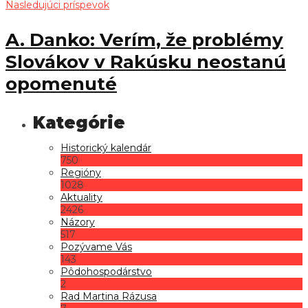
Nasledujúci príspevok
A. Danko: Verím, že problémy
Slovákov v Rakúsku neostanú
opomenuté
Historický kalendár
750
Regióny
1028
Aktuality
2426
Názory
517
Pozývame Vás
143
Pôdohospodárstvo
2
Rad Martina Rázusa