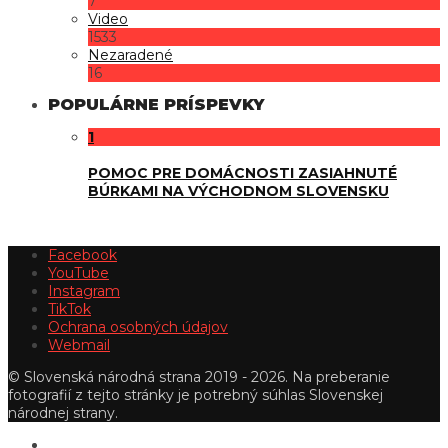
7
Video
1533
Nezaradené
16
POPULÁRNE PRÍSPEVKY
1
POMOC PRE DOMÁCNOSTI ZASIAHNUTÉ
BÚRKAMI NA VÝCHODNOM SLOVENSKU
Facebook
YouTube
Instagram
TikTok
Ochrana osobných údajov
Webmail
© Slovenská národná strana 2019 - 2026. Na preberanie
fotografií z tejto stránky je potrebný súhlas Slovenskej
národnej strany.