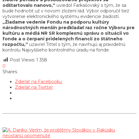
odštartovalo nanovo,“
uviedol Farkašovský s tým, že sa
bude hodnotiť už v novom zložení rád. Výbor odporučil tiež
vytvorenie elektronického systému evidencie žiadostí.
„Žiadame vedenie Fondu na podporu kultúry
národnostných menšín predkladať raz ročne Výboru pre
kultúru a médiá NR SR komplexnú správu o situácii vo
fonde a o čerpaní pridelených financií zo štátneho
rozpočtu,“
uzavrel Tittel s tým, že navrhujú aj pravidelnú
kontrolu Najvyššieho kontrolného úradu na fonde.
Post Views:
1 358
0
Shares
Zdieľať na Facebooku
Zdieľať na Twitter