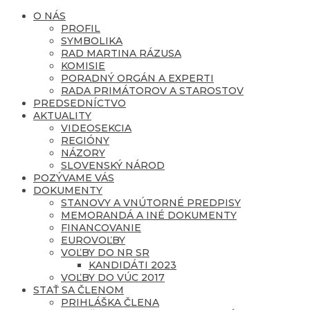
O NÁS
PROFIL
SYMBOLIKA
RAD MARTINA RÁZUSA
KOMISIE
PORADNÝ ORGÁN A EXPERTI
RADA PRIMÁTOROV A STAROSTOV
PREDSEDNÍCTVO
AKTUALITY
VIDEOSEKCIA
REGIÓNY
NÁZORY
SLOVENSKÝ NÁROD
POZÝVAME VÁS
DOKUMENTY
STANOVY A VNÚTORNÉ PREDPISY
MEMORANDÁ A INÉ DOKUMENTY
FINANCOVANIE
EUROVOĽBY
VOĽBY DO NR SR
KANDIDÁTI 2023
VOĽBY DO VÚC 2017
STAŤ SA ČLENOM
PRIHLÁŠKA ČLENA